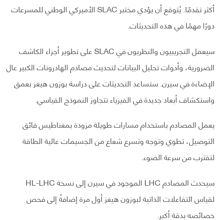
أكثر تقدمًا. يُتوقع أن يؤدي مختبر SLAC الأميركي الوطني للمسرعات
دورًا مهمًا في هذه التحديثات.
سيعمل التجريبيون والنظريون في SLAC على تطوير أجزاء الكاشف
الضرورية، وأدوات تحليل البيانات لتحديث مصادم الهادرونات الكبير عال
الإضاءة في سيرن. ستساعد التحديثات على دراسة بوزون هيغز بعمق
واستكشاف أبعاد جديدة في الفيزياء تتجاوز النموذج القياسي.
يعمل المصادم باستخدام مسارات طويلة مزودة بمغناطيس فائق
التوصيل، تطوي وتوجه وتسرع شعاع من الجسيمات عالية الطاقة
لتقترب من سرعة الضوء.
سيحدث المصادم LHC الموجود في سيرن إلى نسخة HL-LHC
لقياس التفاعلات الذاتية لبوزون هيغز أول مرة إضافةً إلى فحص
خصائصه بدقة أكبر.