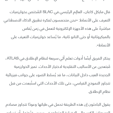
قال مايكل كاغان، العالِم الرئيسي في SLAC المُختص بخوارزميات
التعرف على الأنماط: «نحن متحمسون لفكرة تطبيق الذكاء الاصطناعي
مباشرةً على هذه الأجهزة الإلكترونية لتعمل في زمن يُقاس
بالميكروثانية أو حتى النانو ثانية، ما يُساعد خوارزميات التعرف على
الأنماط».
يبتكر الفريق أيضًا أدوات تعلم آلي سريعة لنظام الإطلاق في ATLAS،
مُبتعدين عن الأساليب التقليدية لاختيار الأحداث. تميز الخوارزمية
الجديدة العيب داخل البيانات، ما قد يُسلط الضوء على جوانب فيزيائية
تتجاوز النموذج القياسي، حتى تلك الأحداث التي استُبعدت من قبل
نظام الإطلاق.
يقول الباحثون إن هذه الطريقة تحمل في طياتها وعودًا تتجاوز مصادم
الهدرونات الكبير عالي الإضاءة المتواجد في سيرن، فيُحتمل أن تساعد