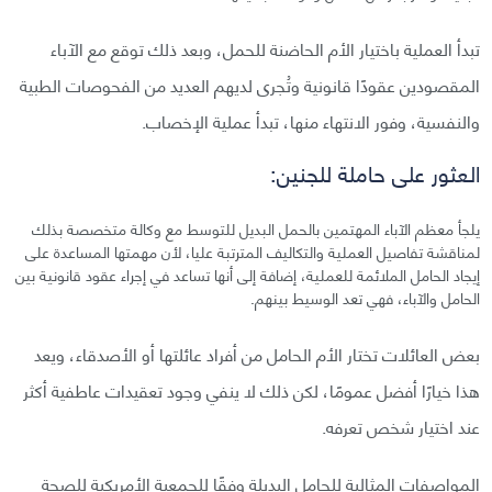
تبدأ العملية باختيار الأم الحاضنة للحمل، وبعد ذلك توقع مع الآباء
المقصودين عقودًا قانونية وتُجرى لديهم العديد من الفحوصات الطبية
والنفسية، وفور الانتهاء منها، تبدأ عملية الإخصاب.
العثور على حاملة للجنين:
يلجأ معظم الآباء المهتمين بالحمل البديل للتوسط مع وكالة متخصصة بذلك
لمناقشة تفاصيل العملية والتكاليف المترتبة عليا، لأن مهمتها المساعدة على
إيجاد الحامل الملائمة للعملية، إضافة إلى أنها تساعد في إجراء عقود قانونية بين
الحامل والآباء، فهي تعد الوسيط بينهم.
بعض العائلات تختار الأم الحامل من أفراد عائلتها أو الأصدقاء، ويعد
هذا خيارًا أفضل عمومًا، لكن ذلك لا ينفي وجود تعقيدات عاطفية أكثر
عند اختيار شخص تعرفه.
المواصفات المثالية للحامل البديلة وفقًا للجمعية الأمريكية للصحة