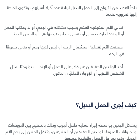
يلجأ العديد من الأزواج إلى الحمل البديل لزيادة عدد أفراد أسرتهم، وتكون الحاجة
إليها ضرورية عندما:
تعاني الأم الحقيقية العقم بسبب مشكلة في الرحم، أو لا يمكنها الحمل
أو الولادة لظرف صحي أو نفسي خطير يعرضها هي أو الجنين للخطر.
خضعت الأم لعملية استئصال الرحم أو ليس لديها رحم أو تعاني تشوهًا
في الرحم.
أحد الوالدين الحقيقين غير قادر على الحمل أو الإنجاب بيولوجيًا، مثل
الشخص الأعزب أو الزوجان المثليّان الذكور.
كيف يُجرى الحمل البديل؟
يتشكل الجنين بواسطة إجراء عملية طفل أنبوب وذلك بالتلقيح بين البويضات
والحيوانات المنوية للوالدين الحقيقين أو المتبرعين، ويُنقل الجنين إلى رحم الأم
البديلة وتمر بمراحل الحمل والولادة جميعها.