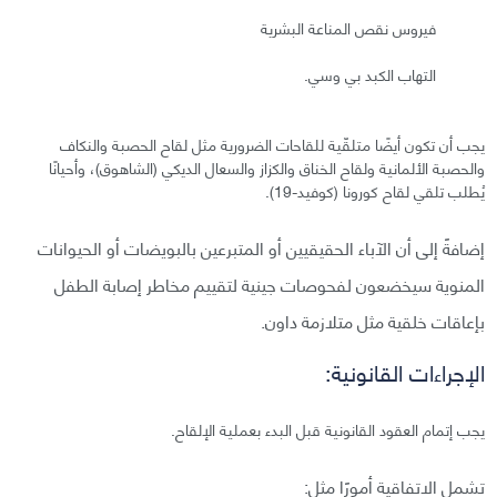
فيروس نقص المناعة البشرية
التهاب الكبد بي وسي.
يجب أن تكون أيضًا متلقّية للقاحات الضرورية مثل لقاح الحصبة والنكاف
والحصبة الألمانية ولقاح الخناق والكزاز والسعال الديكي (الشاهوق)، وأحيانًا
يُطلب تلقي لقاح كورونا (كوفيد-19).
إضافةً إلى أن الآباء الحقيقيين أو المتبرعين بالبويضات أو الحيوانات
المنوية سيخضعون لفحوصات جينية لتقييم مخاطر إصابة الطفل
بإعاقات خلقية مثل متلازمة داون.
الإجراءات القانونية:
يجب إتمام العقود القانونية قبل البدء بعملية الإلقاح.
تشمل الاتفاقية أمورًا مثل: