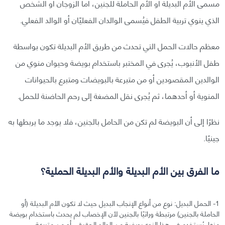
مسمى الأم البديلة أو الأم الحاملة للجنين، أما الزوجان أو الشخص
الذي ينوي تربية الطفل فيُسمى الوالدان الفعليّان أو الوالد الفعلي.
معظم حالات الحمل التي تحدث من طريق الأم البديلة تكون بواسطة
طفل الأنبوب، يُجرى في المختبر باستخدام بويضة وحيوان منوي من
الوالدين المقصودين أو من متبرعة بالبويضات ومتبرع بالحيوانات
المنوية أو أحدهما، ثم يُجرى نقل المضغة إلى رحم الحاضنة للحمل.
نظرًا إلى أن البويضة لم تكن من الحامل بالجنين، فلا يوجد ما يربطها به
جينيًا.
ما الفرق بين الأم البديلة والأم البديلة الحملية؟
1- الحمل البديل: نوع من أنواع الإنجاب البديل حيث لا تكون الأم البديلة (أو
الحاملة بالجنين) مرتبطة وراثيًا بالجنين لأن الإخصاب لم يحدث باستخدام بويضة
منها. يُستخدم في هذا النوع بويضة من الوالد الحقيقي أو من متبرعة