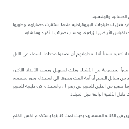
 الحسابية والهندسية.
د فعل للاحتياجات البيروقراطية عندما استقرت حضارتهم وطوروا
لك لقياس الأراضي الزراعية، وحساب ضرائب الأفراد وما شابه.
عداد كبيرة نسبياً أثناء محاولتهم أن يضعوا مخطط للسماء في الليل
موزاً لمجموعة من الأشياء وذلك لتسهيل وصف الأعداد الأكبر،
 من سنابل القمح أو آنية الزيت وغيرها الى استخدام رموز مختصرة
للتعبير عن الأرقام بعينها لأي شيء، فبدأ استخدام مخروط صغير من الطين للتعبير عن رقم 1، واستخدام كرة طينية للتعبير
أخرى في الكتابة المسمارية بحيث تمت كتابتها باستخدام نفس القلم