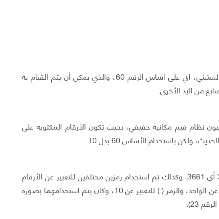
اعتمدت الرياضيات السومرية والبابلية على نظام العد الستيني، اي على أساس الرقم 60، والذي يمكن أن يتم القيام به
ليون نظام قيم مكانية حقيقي، بحيث تكون الأرقام المكتوبة على
، ولكن باستخدام الأساس 60 بدل 10.
ولذلك تكون في النظام البابلي تعبر عن 1+60+3600 أي 3661. وكذلك تم استخدام رمزين مختلفين للتعبير عن الأرقام
من 1 الى 59 في كل خانة، تم استخدام الرمز ( ) للتعبير عن الواحد، والرمز ( ) للتعبير عن 10، وكان يتم استخدامهما بصورة
قم 23).