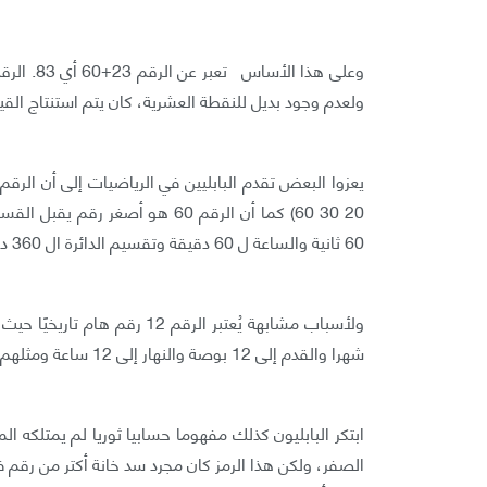
ولعدم وجود بديل للنقطة العشرية، كان يتم استنتاج القي
60 ثانية والساعة ل 60 دقيقة وتقسيم الدائرة ال 360 درجة (6*60) هي كلها شهادات على براعة النظام البابلي.
شهرا والقدم إلى 12 بوصة والنهار إلى 12 ساعة ومثلهم الليل.
ابتكر البابليون كذلك مفهوما حسابيا ثوريا لم يمتلكه المص
الصفر، ولكن هذا الرمز كان مجرد سد خانة أكتر من رقم ف