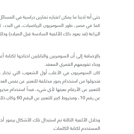
حتى أنه لدينا ما يمكن اعتباره تمارين دراسية في المسائل
كما في مصر، طور السومريون الرياضيات، في البدء، كر
الزراعة (قد يعود ذلك للألفية السادسة قبل الميلاد) وذ
بالإضافة إلى أن السومريين والبابليين احتاجوا لكتابة أ
وبناء تقويمهم القمري المعقد.
كان السومريون في الأغلب أول الشعوب التي تختار ر
فتحولوا من استخدام رموز مختلفة للتعبير عن نفس العدد
عن رقم 10، ومخروط كبير للتعبير عن الرقم 60 وكان ذلك خلال الألفية الرابعة قبل الميلاد.
وخلال الألفية الثالثة تم استبدال تلك الأشكال برموز 
المستخدم لكتابة الكلمات.