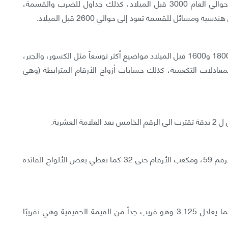
توجد أدلة على تطور نظام قياسٍ في سومر يعود إلى حوالي العام 3000 قبل الميلاد، كذلك جداول للضرب والقسمة،
 ومسائل للقسمة تعود إلى حوالي 2600 قبل الميلاد.
تغطي الألواح البابلية الأحدث والتي تعود للفترة ما بين 1800 و1600 قبل الميلاد مواضيع أكثر توسعاً مثل الكسور، والجبر،
ادلات التكعيبية، كذلك حسابات أزواج الأرقام المترابطة (وهي
عشرية.
وفي بعض الألواح أخرى، تظهر قيم مربع الأرقام حتى الرقم 59، ومكعب الأرقام حتى 32 كما تغطي بعض الألواح الفائدة
يظهر في لوح آخر قيمة تقريبية لقيمة ثابت الدائرة π بما يعادل 3.125 وهو قريب جداً من القيمة الحقيقية وهي تقريبًا