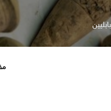
ابليين
مق