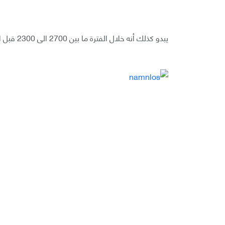
يبدو كذلك أنه خلال الفترة ما بين 2700 الى 2300 قبل الميلاد تم استخدام نوع من المعداد البدائي (abacus) في سومر.