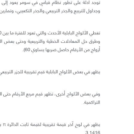
وجداول للتربيع والجذر التربيعي والجذر التكعيبي، وتمارين هندسية
وطرق حل المعادلات الخطية والتربيعية وحتى بعض المع
أزواج من الأرقام حاصل ضربها يساوي 60).
يظهر في بعض الألواح البابلية قيم تقريبية للجزر التربيعي ل 2 بدقة تقترب الى الرقم الخامس بعد العلامة ال
التراكمية.
3.1416