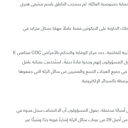
رادوا حماية خصوصية العائلة. لم يستجب الناطق باسم مشفى هنري
ح الفرق بين السجائر الإلكترونية الحاوية على THC وتلك الحاوية على النيكوتين فقط عاملًا مهمًا بشكل متزايد في
بعد الكفاح لمدة أشهر في محاولة اكتشاف الأسباب الجذرية للفاشية، حدد مركز الوقاية والتحكم بالأمراض CDC فيتامين E
متهم" محتمل. يقول المسؤولون إنهم وجدوا مادةً دبقةً، استُخدمت بمثابة عامل
THC في السوق السوداء، في جميع العينات التسع والعشرين من سائل الرئة التي جمعوها
بطة بالسجائر الإلكترونية.
خرى أسبابًا محتملة، يقول المسؤولون أن الاكتشاف سجل فجوة في
استقصاءاتهم. كان إيجاد فيتامين E أسيتات في 29 عينة من أصل 29 من عينات سائل الرئة إشارةً قوية جدًا وشيئًا غير