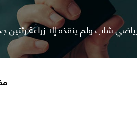
 رياضي شاب ولم ينقذه إلا زراعة رئتين جد
مق