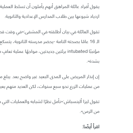
يقول أفراد عائلة المراهق أنهم يأملون أن تسلط العملي
ازدياد شيوعها بين طلاب المدارس الإعدادية والثانوية.
تقول العائلة في بيان أطلقته في المشفى:«في وقت قصير 
الـ 16 عامًا بصحته التامة -يحضر مدرسته الثانوية،
مؤنببًا intubated برئتين جديدتين، مواجهًا ع
بشدة».
إن إنذار المريض على المدى البعيد غير واضح بعد. يبلغ 
من عمليات الزرع نحو سبع سنوات، لكن العديد منهم يعيشون من 15 إلى 20 سنة أو أكثر اعتمادًا عل
تقول ليزا ألينسباش:«نأمل نظرًا لشبابه والعمليات الت
من الزمن».
اقرأ أيضًا: