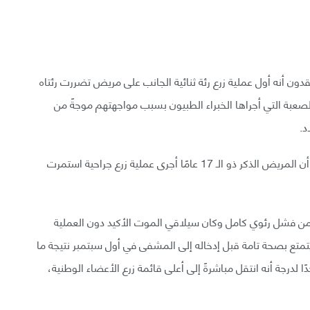
قدون أنه أول عملية زرع رئة ثنائية الجانب على مريض تضررت رئتاه
صعبة التي أجراها الخبراء الطبيون بسبب مواجهتهم موجةً من
د.
يقول الفريق الطبي في مشفى هنري فورد في ديترويت أن المريض الذكر ذو الـ 17 عامًا أجرى عملية زرع جراحية استمرت
ه من فشل رئوي كامل وكان سيلاقي الموت الأكيد دون العملية
 يتمتع بصحة تامة قبل إدخاله إلى المشفى في أول سبتمبر نتيجة ما
ا لدرجة أنه انتقل مباشرةً إلى أعلى قائمة زرع الأعضاء الوطنية،