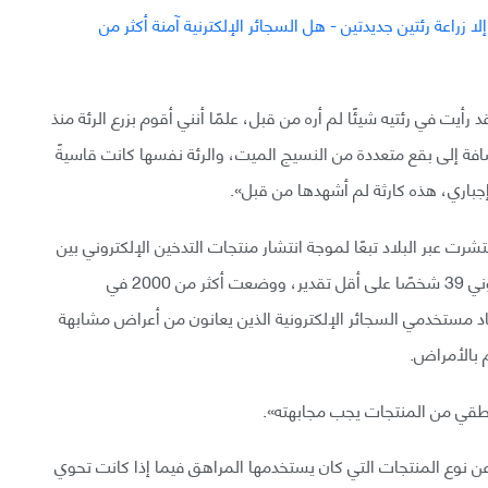
يت في رئتيه شيئًا لم أره من قبل، علمًا أنني أقوم بزرع الرئة منذ
افة إلى بقع متعددة من النسيج الميت، والرئة نفسها كانت قاسيةً
إجباري، هذه كارثة لم أشهدها من قبل».
شرت عبر البلاد تبعًا لموجة انتشار منتجات التدخين الإلكتروني بين
عامة الشعب. قتلت الأمراض المرتبطة بالتدخين الإلكتروني 39 شخصًا على أقل تقدير، ووضعت أكثر من 2000 في
ياد مستخدمي السجائر الإلكترونية الذين يعانون من أعراض مشابهة
منطقي من المنتجات يجب مجابهته».
ن نوع المنتجات التي كان يستخدمها المراهق فيما إذا كانت تحوي