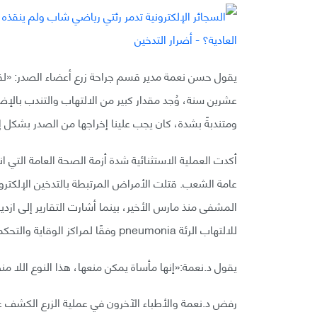
يقول حسن نعمة مدير قسم جراحة زرع أعضاء الصدر: «لقد رأ
عشرين سنة، وُجد مقدار كبير من الالتهاب والتندب بالإض
ومتندبةً بشدة، كان يجب علينا إخراجها من الصدر بشكل 
أكدت العملية الاستثنائية شدة أزمة الصحة العامة التي انت
المشفى منذ مارس الأخير، بينما أشارت التقارير إلى ازد
للالتهاب الرئة pneumonia وفقًا لمراكز الوقاية والتحكم بالأمراض.
يقول د.نعمة:«إنها مأساة يمكن منعها، هذا النوع اللا 
رفض د.نعمة والأطباء الآخرون في عملية الزرع الكشف ع