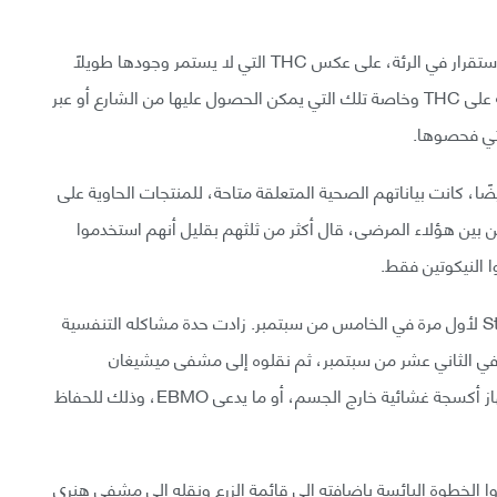
فيتامين E أسيتات مادة دبقة تشبه العسل، تميل إلى الاستقرار في الرئة، على عكس THC التي لا يستمر وجودها طويلًا
في سوائل الرئة. يقول باحثو الصحة إن المنتجات الحاوية على THC وخاصة تلك التي يمكن الحصول عليها من الشارع أو عبر
لتي فحصوها.
لـ CDC، أُبلغ عن استخدام 86% من أصل 857 مريضًا، كانت بياناتهم الصحية المتعلقة متاحة، للمنتجات الحاوية على
من بين هؤلاء المرضى، قال أكثر من ثلثهم بقليل أنهم استخدموا
بعد الإصابة بالمرض، أُدخل المراهق إلى مشفى St.John لأول مرة في الخامس من سبتمبر. زادت حدة مشاكله التنفسية
في الثاني عشر من سبتمبر، ثم نقلوه إلى مشفى ميشيغان
للأطفال في الأسبوع اللاحق. هناك، وُصل المريض بجهاز أكسجة غشائية خارج الجسم، أو ما يدعى EBMO، وذلك للحفاظ
ذوا الخطوة اليائسة بإضافته إلى قائمة الزرع ونقله إلى مشفى هنري