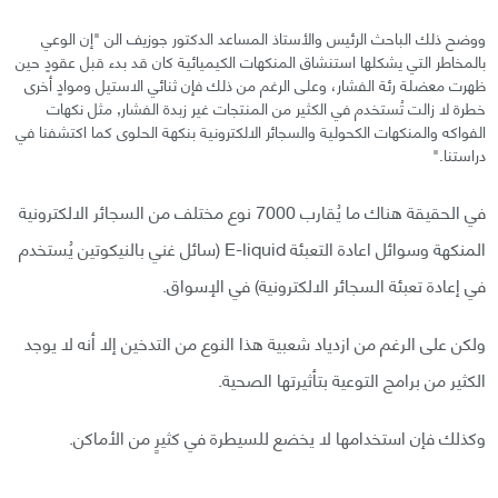
ووضح ذلك الباحث الرئيس والأستاذ المساعد الدكتور جوزيف الن "إن الوعي
بالمخاطر التي يشكلها استنشاق المنكهات الكيميائية كان قد بدء قبل عقودٍ حين
ظهرت معضلة رئة الفشار، وعلى الرغم من ذلك فإن ثنائي الاستيل وموادٍ أخرى
خطرة لا زالت تُستخدم في الكثير من المنتجات غير زبدة الفشار, مثل نكهات
الفواكه والمنكهات الكحولية والسجائر الالكترونية بنكهة الحلوى كما اكتشفنا في
دراستنا."
في الحقيقة هناك ما يُقارب 7000 نوع مختلف من السجائر الالكترونية
المنكهة وسوائل اعادة التعبئة E-liquid (سائل غني بالنيكوتين يُستخدم
في إعادة تعبئة السجائر الالكترونية) في الإسواق.
ولكن على الرغم من ازدياد شعبية هذا النوع من التدخين إلا أنه لا يوجد
الكثير من برامج التوعية بتأثيرتها الصحية.
وكذلك فإن استخدامها لا يخضع للسيطرة في كثيرٍ من الأماكن.