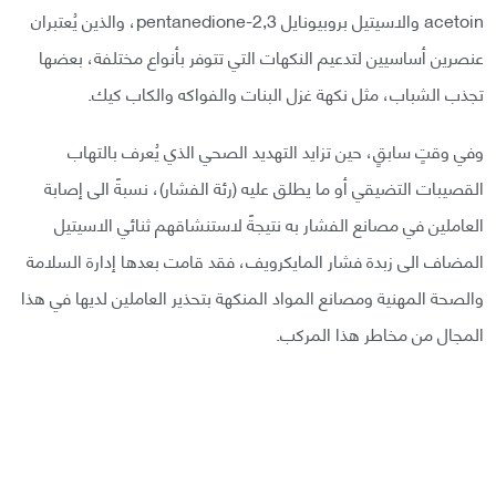
acetoin والاسيتيل بروبيونايل 2,3-pentanedione، والذين يُعتبران
عنصرين أساسيين لتدعيم النكهات التي تتوفر بأنواع مختلفة، بعضها
تجذب الشباب، مثل نكهة غزل البنات والفواكه والكاب كيك.
وفي وقتٍ سابقٍ، حين تزايد التهديد الصحي الذي يُعرف بالتهاب
القصيبات التضيقي أو ما يطلق عليه (رئة الفشار)، نسبةً الى إصابة
العاملين في مصانع الفشار به نتيجةً لاستنشاقهم ثنائي الاسيتيل
المضاف الى زبدة فشار المايكرويف، فقد قامت بعدها إدارة السلامة
والصحة المهنية ومصانع المواد المنكهة بتحذير العاملين لديها في هذا
المجال من مخاطر هذا المركب.