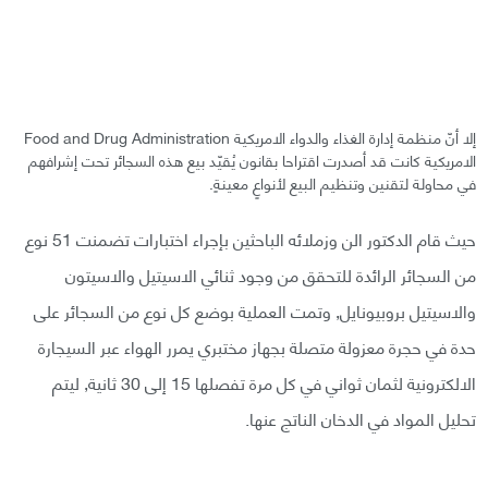
إلا أنّ منظمة إدارة الغذاء والدواء الامريكية Food and Drug Administration
الامريكية كانت قد أصدرت اقتراحا بقانون يُقيّد بيع هذه السجائر تحت إشرافهم
في محاولة لتقنين وتنظيم البيع لأنواعٍ معينةٍ.
حيث قام الدكتور الن وزملائه الباحثين بإجراء اختبارات تضمنت 51 نوع
من السجائر الرائدة للتحقق من وجود ثنائي الاسيتيل والاسيتون
والاسيتيل بروبيونايل, وتمت العملية بوضع كل نوع من السجائر على
حدة في حجرة معزولة متصلة بجهاز مختبري يمرر الهواء عبر السيجارة
الالكترونية لثمان ثواني في كل مرة تفصلها 15 إلى 30 ثانية, ليتم
تحليل المواد في الدخان الناتج عنها.