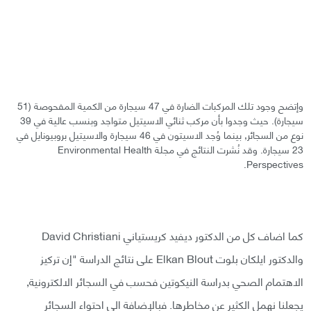
وإتضح وجود تلك المركبات الضارة في 47 سيجارة من الكمية المفحوصة (51
سيجارة). حيث وجدوا بأن مركب ثنائي الاسيتيل متواجد وبنسب عالية في 39
نوع من السجائر, بينما وُجد الاسيتون في 46 سيجارة والاسيتيل بروبيونايل في
23 سيجارة. وقد نُشرت النتائج في مجلة Environmental Health
Perspectives.
كما اضاف كل من الدكتور ديفيد كريستياني David Christiani
والدكتور ايلكان بلوت Elkan Blout على نتائج الدراسة "إن تركيز
الاهتمام الصحي بدراسة النيكوتين فحسب في السجائر الالكترونية,
يجعلنا نهمل الكثير عن مخاطرها. فبالإضافة الى احتواء السجائر