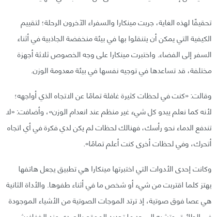
تحقيقًا لهذه الغاية، جربت مينكارا والسفراء الآخرون الرحلة؛ لتقييم
الكيفية التي يمكن أن يتنقلوا بها في بيئة منخفضة الجاذبية في أثناء
السفر إلى الفضاء. واختبرت مينكارا على وجه الخصوص ثلاثة أجهزة
مختلفة، قد تساعدها في توجيه نفسها في بيئة معدومة الوزن.
وقالت: «كنت في لحظات كثيرة غافلة تمامًا عن الاتجاه الذي أواجهه؛
لأنه كما نعلم يبدو كل شيء غير منظم عند انعدام الوزن»، وأضافت: «لا
تندفع الدماء نحو رأسك، فهنالك لحظات لم يكن لدي فكرة في أي اتجاه
أتحرك، وفي لحظات أخرى كنت أعلم تمامًا».
وكانت إحدى الأدوات التي اختبرتها مينكارا هي تطبيق يجعل هاتفها
يهتز كلما اقتربت من شيء أو شخص ما في أثناء طفوها. والأداة الثانية
هي عصا فوق صوتية، إذ ترتد الموجات الصوتية من الأشياء الموجودة
في الطائرة، وتشبه إلى حد ما تحديد الموقع بالصدى عند الخفافيش،