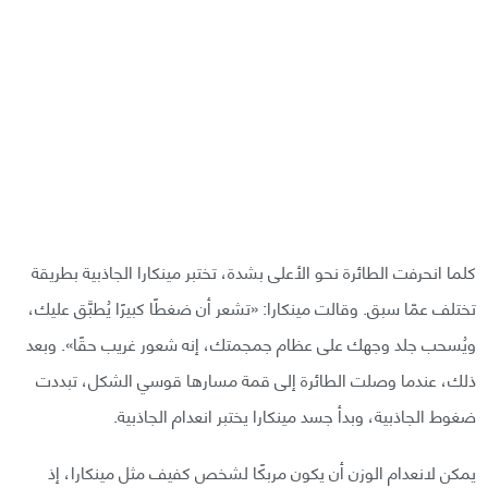
كلما انحرفت الطائرة نحو الأعلى بشدة، تختبر مينكارا الجاذبية بطريقة
تختلف عمّا سبق. وقالت مينكارا: «تشعر أن ضغطًا كبيرًا يُطبَّق عليك،
ويُسحب جلد وجهك على عظام جمجمتك، إنه شعور غريب حقًا». وبعد
ذلك، عندما وصلت الطائرة إلى قمة مسارها قوسي الشكل، تبددت
ضغوط الجاذبية، وبدأ جسد مينكارا يختبر انعدام الجاذبية.
يمكن لانعدام الوزن أن يكون مربكًا لشخص كفيف مثل مينكارا، إذ