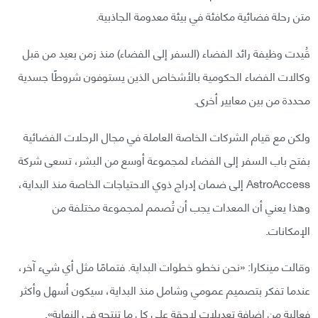
متن رحلة فضائية مكافئة في بيئة معدومة الجاذبية.
قُيدت وظيفة رائد الفضاء (السفر إلى الفضاء) منذ زمن بعيد من قبل
وكالات الفضاء الحكومية بالأشخاص الذين يستوفون شروطًا جسدية
محددة من بين معايير أخرى.
ولكن مع قيام الشركات الخاصة العاملة في مجال الرحلات الفضائية
بفتح باب السفر إلى الفضاء لمجموعة أوسع من البشر، تسعى شركة
AstroAccess إلى ضمان إدراج ذوي الاحتياجات الخاصة منذ البداية،
وهذا يعني أن المعدات يجب أن تُصمم لمجموعة مختلفة من
الإمكانات.
وقالت مينكارا: «نحن نخطو خطوات البداية. فتمامًا مثل أي شيء آخر،
عندما تفكر بتصميم عمومي وشامل منذ البداية، سيكون أسهل وأكثر
فعالية من إضافة تعديلات لاحقة على كل ما تنتجه في النهاية».