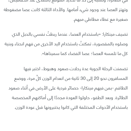
وتهتز العصا عند وجود شيء أمامها. والأداة الثالثة كانت عصا مضغوطة
صغيرة مع غطاء مطاطي مبهم.
تضيف مينكارا: «باستخدام العصا، عندما ربطتُ نفسي بالحبل الذي
وصلوه بالمقصورة، تمكنتُ باستخدام اليد الأخرى من فهم انحناء وبنية
كل ما تلمسه العصا؛ عصا الفضاء كما سميناها».
تضمنت الرحلة الجوية عدة رحلات صعود وهبوط، اختبر فيها
المسافرون نحو 20 إلى 30 ثانية من انعدام الوزن كلَّ مرة، ووضع
الطاقم -بمن فيهم مينكارا- حصائر فردية على الأرض في أثناء صعود
الطائرة. وبعد الطفو، حاولوا العودة مجددًا إلى أماكنهم المخصصة
باستخدام الأدوات المختلفة التي كانوا يختبرونها قبل عودة الوزن.