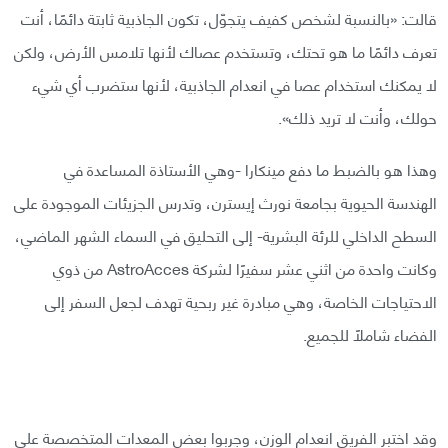
قالت: «بالنسبة لشخص كفيف يتجوّل، تكون الجاذبية ثابتة دائمًا، أنت
تعرف دائمًا ما هو تحتك، وتستخدم عصاك لأنها تلامس الأرض، ولكن
لا يمكنك استخدام عصا في انعدام الجاذبية، لأنها ستضرب أي شيء
حولك، وأنت لا تريد ذلك».
وهذا هو بالضبط ما دفع مينكارا -وهي الأستاذة المساعدة في
الهندسة الحيوية بجامعة نورث إيسترن، وتدرس الجزيئات الموجودة على
السطح الداخلي للرئة البشرية- إلى التحليق في السماء الشهر الماضي،
وكانت واحدة من اثني عشر سفيرًا لشركة AstroAcces من ذوي
الاحتياجات الخاصة، وهي مبادرة غير ربحية تهدف لجعل السفر إلى
الفضاء شاملًا للجميع.
وقد اختبر الفريق انعدام الوزن، وجربوا بعض المعدات المتخصصة على