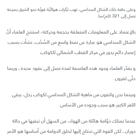
وعلى حافة ذلك الشكل السداسي، تهب تيَّارات هوائيَّة قويَّة نحو الشرق بسرعة
تصل إلى 321 كلم/سا.
بالإعتماد على المعلومات المتعلقة بحجمه وحركته، استنتج العلماء أنَّ
الشكل السداسي هو عبارة عن نمط واسع من السُحُب، نشأت بسبب
إعصار دائم يدور في مركز القطب الشمالي للكوكب.
و يقدّر العلماء وجود هذه العاصفة لمدة تصل إلى عقود عديدة ــ وربما
حتَّى لقرون.
وبينما نحن واثقون من ماهية الشكل السداسي لكوكب زحل، يبقى
اللغز الكبير هو سبب وجوده من الأساس.
عندما تمتلك دوَّامة هائلة من الهواء، من السهل أن تبقيها في حالة
دوران ــ لكن القوة التي تحتاج إليها لخلق الدوامة من أساسها هو الأمر