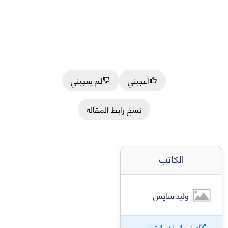
أعجبني
لم يعجبني
نسخ رابط المقالة
الكاتب
وليد سايس
عرض الملف الشخصي