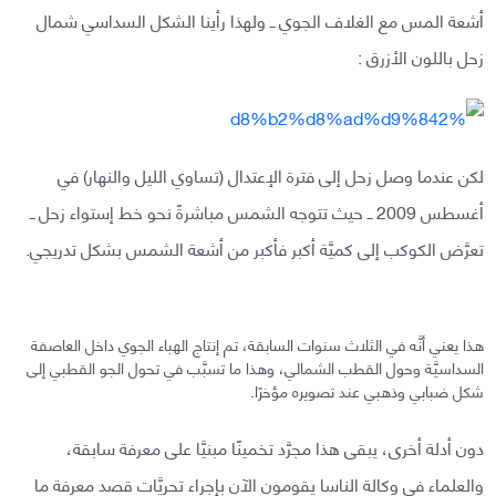
أشعة المس مع الغلاف الجوي ــ ولهذا رأينا الشكل السداسي شمال
زحل باللون الأزرق :
لكن عندما وصل زحل إلى فترة الإعتدال (تساوي الليل والنهار) في
أغسطس 2009 ــ حيث تتوجه الشمس مباشرةً نحو خط إستواء زحل ــ
تعرَّض الكوكب إلى كميَّة أكبر فأكبر من أشعة الشمس بشكل تدريجي.
هذا يعني أنَّه في الثلاث سنوات السابقة، تم إنتاج الهباء الجوي داخل العاصفة
السداسيَّة وحول القطب الشمالي، وهذا ما تسبَّب في تحول الجو القطبي إلى
شكل ضبابي وذهبي عند تصويره مؤخرًا.
دون أدلة أخرى، يبقى هذا مجرَّد تخمينًا مبنيَّا على معرفة سابقة،
والعلماء في وكالة الناسا يقومون الآن بإجراء تحريَّات قصد معرفة ما