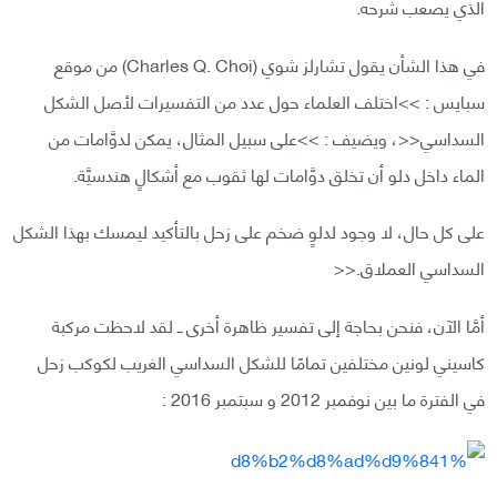
الذي يصعب شرحه.
في هذا الشأن يقول تشارلز شوي (Charles Q. Choi) من موقع
سبايس : >>اختلف العلماء حول عدد من التفسيرات لأصل الشكل
السداسي<<، ويضيف : >>على سبيل المثال، يمكن لدوَّامات من
الماء داخل دلو أن تخلق دوَّامات لها ثقوب مع أشكالٍ هندسيَّة.
على كل حال، لا وجود لدلوٍ ضخم على زحل بالتأكيد ليمسك بهذا الشكل
السداسي العملاق.<<
أمَّا الآن، فنحن بحاجة إلى تفسير ظاهرة أخرى ــ لقد لاحظت مركبة
كاسيني لونين مختلفين تمامًا للشكل السداسي الغريب لكوكب زحل
في الفترة ما بين نوفمبر 2012 و سبتمبر 2016 :