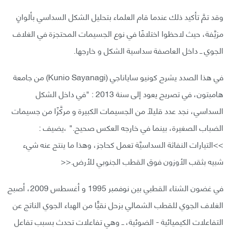
وقد تمَّ تأكيد ذلك عندما قام العلماء بتحليل الشكل السداسي بألوانٍ
مزيَّفة، حيث لاحظوا اختلافًا في نوع الجسيمات المحتجزة في الغلاف
الجوي ــ داخل العاصفة سداسية الشكل و خارجها.
في هذا الصدد يشرح كونيو ساياناجي (Kunio Sayanagi) من جامعة
هامبتون، في تصريح يعود إلى سنة 2013 : "في داخل الشكل
السداسي، نجد عدد قليلًا من الجسيمات الكبيرة و مركَّزًا من جسيمات
الضباب الصغيرة، بينما في خارجه العكس صحيح." ،يضيف :
>>التيارات النفاثة السداسيَّة تعمل كحاجز، وهذا ما ينتج عنه شيء
شبيه بثقب الأوزون فوق القطب الجنوبي للأرض.<<
في غضون الشتاء القطبي بين نوفمبر 1995 و أغسطس 2009، أصبح
الغلاف الجوي للقطب الشمالي بزحل نقيًّا من الهباء الجوي الناتج عن
التفاعلات الكيميائية - الضوئية، ــ وهي تفاعلات تحدث بسبب تفاعل