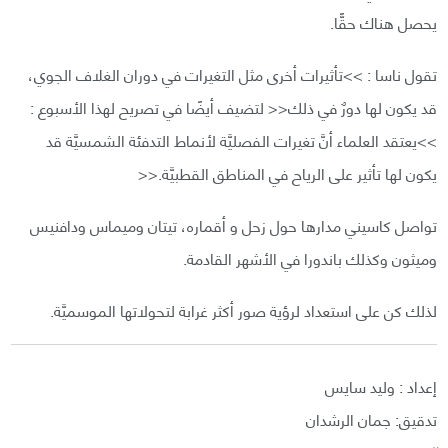
يحصل هناك حقًّا.
تقول ناسا : >>تأثيرات أخرى مثل التغيرات في دوران الغلاف الجوي،
قد يكون لها دورٌ في ذلك<< لتضيف أيضًا في تصريح لهذا الأسبوع :
>>يعتقد العلماء أنَّ تغيرات الفصليَّة لأنماط التدفئة الشمسيَّة قد
يكون لها تأثير على الرياح في المناطق القطبيَّة.<<
تواصل كاسيني مدارها حول زحل و أقماره، تيتان وميماس ودافنيس
وميثون وكذلك باندورا في الأشهر القادمة.
لذلك كن على استعداد لرؤية صور أكثر غرابة لتحولاتها الموسميَّة.
إعداد : وليد سايس
تدقيق: جمان الرشدان