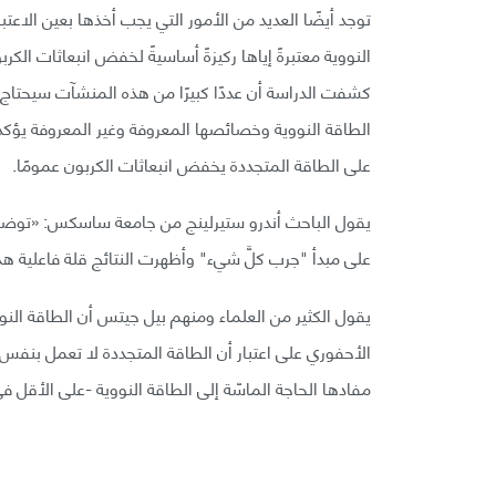
توجد أيضًا العديد من الأمور التي يجب أخذها بعين الاعت
النووية معتبرةً إياها ركيزةً أساسيةً لخفض انبعاثات ا
كشفت الدراسة أن عددًا كبيرًا من هذه المنشآت سيحتاج 
الطاقة النووية وخصائصها المعروفة وغير المعروفة يؤكد ال
على الطاقة المتجددة يخفض انبعاثات الكربون عمومًا.
يقول الباحث أندرو ستيرلينج من جامعة ساسكس: «توضح د
على مبدأ "جرب كلَّ شيء" وأظهرت النتائج قلة فاعلية هذه
يقول الكثير من العلماء ومنهم بيل جيتس أن الطاقة النو
مفادها الحاجة الماسّة إلى الطاقة النووية -على الأقل