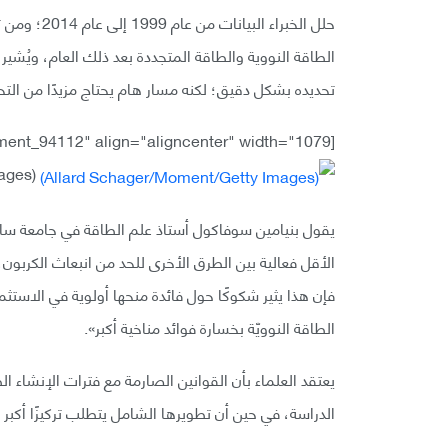
حلل الخبراء 
الطاقة النووية والطاقة المتجددة بعد ذلك العام، ويُشير
تحديده بشكل دقيق؛ لكنه مسار هام يحتاج مزيدًا من الت
[caption id="attachment_94112" align="aligncenter" width="1079"]
(Allard Schager/Moment/Getty Images)[/caption]
يقول بنيامين سوفاكول أستاذ علم الطاقة في جامعة ساسك
الأقل فعالية بين الطرق الأخرى للحد من انبعاث الكربون،
فإن هذا يثير شكوكًا حول فائدة منحها أولوية في الاستث
الطاقة النوويّة بخسارة فوائد مناخية أكبر».
يعتقد العلماء بأن القوانين الصارمة مع فترات الإنشاء 
الدراسة، في حين أن تطويرها الشامل يتطلب تركيزًا أكب