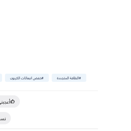
#
الطاقة المتجددة
#
خفض انبعاثات الكربون
أعجبن
نسخ