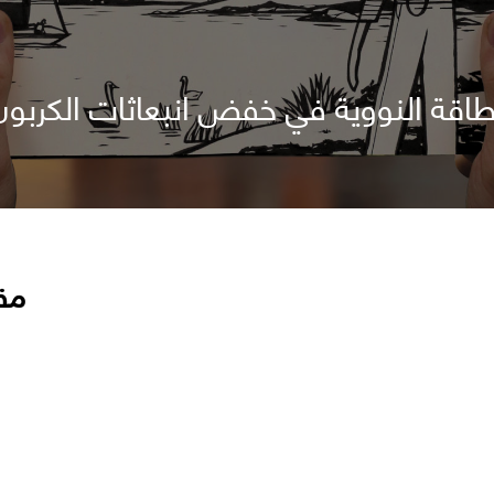
اقة النووية في خفض انبعاثات الكربون
مق