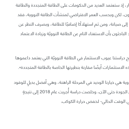
بار، إذ ستعتمد العديد من الحكومات على الطاقة المتجددة والطاقة
لكربون، لكن وبحسب العمر الافتراضي لمنشآت الطاقة النووية، فقد
إلى صيانة، ومن ثم استهلاكًا إضافيًا للطاقة، وبصرف النظر عن
باحثون بأن الاستغناء التام عن الطاقة النوويّة وزيادة الاعتماد
راستنا عيوب الاستثمار في الطاقة النوويّة التي يعتمد داعموها
 الاستثمارات أيضًا مقارنة بنظيرتها الخاصة بالطاقة المتجددة».
وية هي خيارنا الوحيد في المرحلة الراهنة، وهي أفضل بديلٍ للوقود
الأحفوري على اعتبار أن الطاقة المتجددة لا تعمل بنفس الجودة حتى الآن، وخلصت دراسة أُجريت عام 2018 إلى نتيجةٍ
 في الوقت الحالي- لخفض حرارة الكوكب.