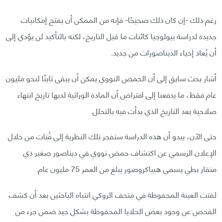
رغم ذلك -إن كان ذلك صحيحًا- فإنه من الممكن أن يفتح إمكانيات
جديدة لدراسة بيولوجيا كائنات ما قبل التاريخ، لكنه بالتأكيد لن يؤدي إلى
أن يُعاد إحياء الديناصورات من جديد.
أشار بحث سابق إلى أن الحمض النووي يمكن أن يبقى ثابتًا لنحو مليون
عام فقط، ما يدفعنا إلى افتراض أن المادة الوراثية لديها تاريخ انتهاء
صلاحية بعد التاريخ الذي بدأت فيه بالتحلل.
حتى الآن، يبدو أن هذه الدراسة ستفجر تلك النظرية إلى فُتات من خلال
الإعلان الرسمي عن اكتشاف حمض نووي في ديناصور صغير ذي
منقار بطي يسمى هيباكروصور يبلغ من العمر 75 مليون عام.
لفتت العينة المحفوظة في متحف الروكي انتباه الباحثين بعد أن كشف
الفحص عن وجود بعض الخلايا المحفوظة بشكل جيد ضمن جزء من