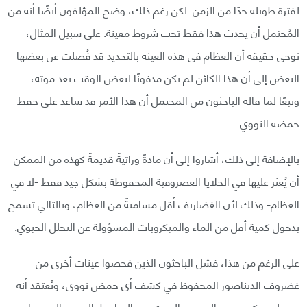
لفترة طويلة جدًا من الزمن. لكن رغم ذلك، وضح المؤلفون أيضًا أنه من
المُحتمل أن يحدث هذا فقط تحت شروط معينة. على سبيل المثال،
توحي حقيقة أن العظام في هذه العينة بالتحديد قد فُصلت عن بعضها
البعض إلى أن هذا الكائن لم يكن مدفونًا لبعض الوقت بعد موته،
وتبعًا لما قاله الباحثون من المحتمل أن هذا الأمر قد ساعد على حفظ
حمضه النووي .
بالإضافة إلى ذلك، أشاروا إلى أن مادةً وراثيةً قديمةً كهذه من الممكن
أن يُعثر عليها في الخلايا الغضروفية المحفوظة بشكل جيد فقط -لا في
العظام- وذلك لأن الغضاريف أقل مساميةً من العظام، وبالتالي تسمح
بدخول كمية أقل من الماء والميكروبات المسؤولة عن التحلل الحيوي.
على الرغم من هذا، فشل الباحثون الذين فحصوا عينات أخرى من
غضروف الديناصور المحفوظ في كشف أي حمض نووي، ويُعتقد أنه
حتى لو تمكن بعض الحمض النووي من البقاء طوال هذه المدة فإنه