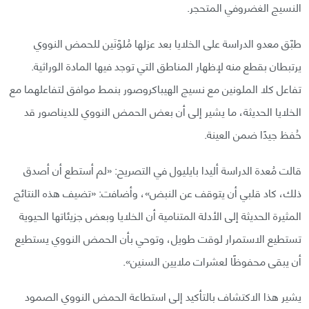
النسيج الغضروفي المتحجر.
طبّق معدو الدراسة على الخلايا بعد عزلها مُلوّنَين للحمض النووي
يرتبطان بقطع منه لإظهار المناطق التي توجد فيها المادة الوراثية.
تفاعل كلا الملونين مع نسيج الهيباكروصور بنمط موافق لتفاعلهما مع
الخلايا الحديثة، ما يشير إلى أن بعض الحمض النووي للديناصور قد
حُفظ جيدًا ضمن العينة.
قالت مُعدة الدراسة أليدا بايليول في التصريح: «لم أستطع أن أصدق
ذلك، كاد قلبي أن يتوقف عن النبض»، وأضافت: «تضيف هذه النتائج
المثيرة الحديثة إلى الأدلة المتنامية أن الخلايا وبعض جزيئاتها الحيوية
تستطيع الاستمرار لوقت طويل، وتوحي بأن الحمض النووي يستطيع
أن يبقى محفوظًا لعشرات ملايين السنين».
يشير هذا الاكتشاف بالتأكيد إلى استطاعة الحمض النووي الصمود