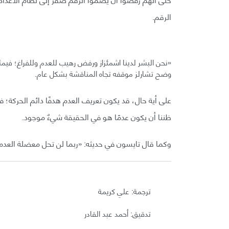
الرقم.
«نحن البشر لدينا اشمئزاز ورفض رهيب للعدم وللفراغ؛ فيمثل 
وضح تشارلز موقفه تجاه المناقشة بشكل عام.
على أية حال، قد يكون تعريف العدم هدفًا دائم الحركة؛ ف
ظننا أن يكون عدمًا هو في الحقيقة شيءٌ موجود.
وكما قال تايسون في حديثه: «ربما لن تحل معضلة العدم أب
ترجمة: علي كريمة
تدقيق: أحمد عبد القادر