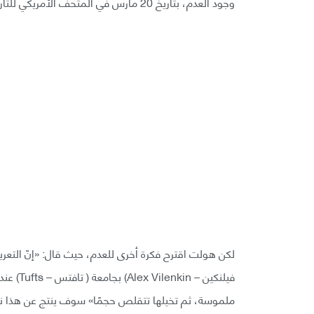
وجود العدم، بتاريخ 20 مارس في المتحف الأمريكي للتاريخ الطبيعي في نيويورك[/caption]
لكن هولت اقترح فكرة أخرى للعدم، حيث قال: «إنّ التعري
فيلنكين
ملموسة، ثم تخيلها تتقلص حجمًا» سوف ينتج عن هذا نقطة من (الزمكان – e-Time