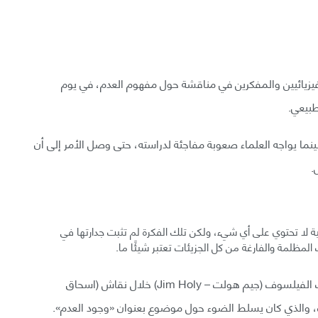
يزيائيين والمفكرين في مناقشة حول مفهوم العدم، في يوم
ما يواجه العلماء صعوبة مفاجئة لدراسته، حتى وصل الأمر إلى أن
.
لية لا تحتوي على أي شيء، ولكن تلك الفكرة لم تثبت جدارتها في
مظلمة والفارغة من كل الجزيئات تعتبر شيئًا ما.
«لديها بنية وشكل، إنها شيء ملموس» كانت تلك كلمات الفيلسوف (جيم هولت – Jim Holy) خلال نقاش (اسحاق