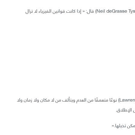
كما أن رئيس جلسة النقاش ( نيل ديجراس تايسون – Neil deGrasse Tyson) قال: « إذا كانت قوانين الفيزياء لا تزال
ذكر عالم الفيزياء النظرية (لورانس كراوس – Lawrence Krauss) نوعًا متعمقًا من العدم ويتألف من لا مكان ولا زمان ولا
 الإطلاق.
كن تخيلها.»