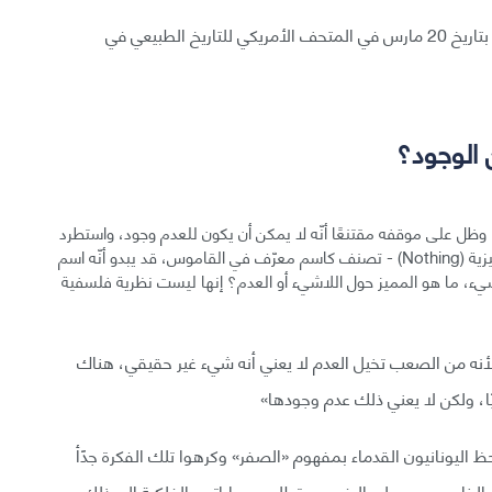
نيل ديغراس تايسون يستضيف نقاشًا حول وجود العدم، بتاريخ 20 مارس في المتحف الأمريكي للتاريخ الطبيعي في
 الوجود؟
، وظل على موقفه مقتنعًا أنّه لا يمكن أن يكون للعدم وجود، واستطرد
هولت: «يقول الفلاسفة التحليليون أن كلمة العدم – بالانجليزية (Nothing) - تصنف كاسم معرّف في القاموس، قد يبدو أنّه اسم
يء، ما هو المميز حول اللاشيء أو العدم؟ إنها ليست نظرية فلسفية
لأنه من الصعب تخيل العدم لا يعني أنه شيء غير حقيقي، هناك
ًا، ولكن لا يعني ذلك عدم وجودها»
 اليونانيون القدماء بمفهوم «الصفر» وكرهوا تلك الفكرة جدًأ
 الخاص بهم، على الرغم من تطلب حساباتهم الفلكية إلى ذلك