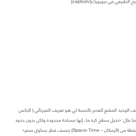
ف الوحيد المقنع للعدم بالنسبة لي هو تعريف الفيزيائي ( اليكس
 – Alex Vilenkin) بجامعة ( تافتس – Tufts) عندما قال: «تخيل سطح كرة ما، إنها مساحة محدودة ولكن بدون حدود
Spac) بنصف قطر يساوي صفر»