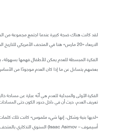
لقد كانت هناك ضجة كبيرة عندما اجتمع مجموعة من الف
الاربعاء «20 مارس» هنا في المتحف الأمريكي للتاريخ الطبيعي.
الفكرة المبسطة للعدم يمكن للأطفال فهمها بسهولة، بين
بعضهم يتساءل عن ما إذا كان العدم موجودًا من الأساس
الفكرة الأولى والمبدئية للعدم هي أنّه عبارة عن مساحة خا
تعريف العدم، حيث أن في داخل حدود الكون حتى المساحات ال
أسيموف – Isaac Asimov) السنوي التذكاري بالمتحف، والذي كان يسلط الضوء حول موضوع بعنوان «وجود العدم».