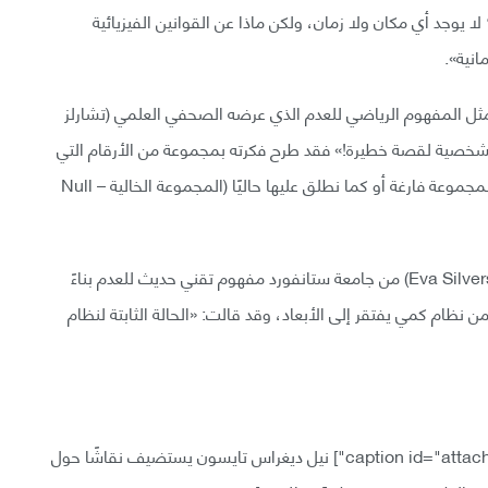
يوجد أي مكان ولا زمان، ولكن ماذا عن القوانين الفيزيائية
انية».
 مثل المفهوم الرياضي للعدم الذي عرضه الصحفي العلمي (تشارلز
فر: السيرة الشخصية لقصة خطيرة!» فقد طرح فكرته بمجموعة من الأرقام التي
تتضمن فقط الرقم صفر، ثم حذف تشارلز الصفر تاركًا المجموعة فارغة أو كما نطلق عليها حاليًا (المجموعة الخالية – Null
أقترحت عالمة الفيزياء النظرية (إيفا سيلفرشتاين – Eva Silverstein) من جامعة ستانفورد مفهوم تقني حديث للعدم بناءً
 الكمي – Quantum Field) التي تتضمن نظام كمي يفتقر إلى الأبعاد، وقد قالت: «الحالة الثابتة لنظام
نيل ديغراس تايسون يستضيف نقاشًا حول