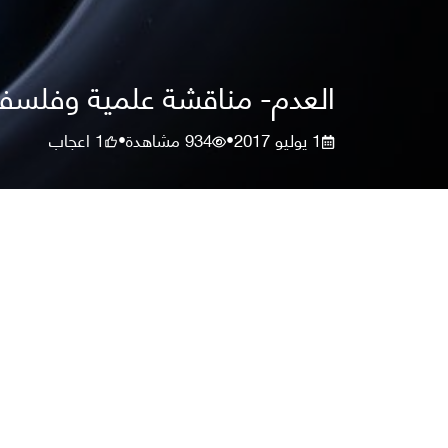
العدم- مناقشة علمية وفلسفي
1 يوليو 2017
934
مشاهدة
1
اعجاب
•
•