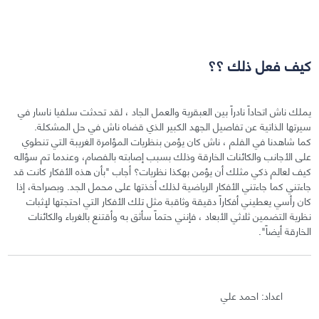
كيف فعل ذلك ؟؟
يملك ناش اتحاداً نادراً بين العبقرية والعمل الجاد ، لقد تحدثت سلفيا ناسار في
سيرتها الذاتية عن تفاصيل الجهد الكبير الذي قضاه ناش في حل المشكلة.
كما شاهدنا في الفلم ، ناش كان يؤمن بنظريات المؤامرة الغريبة التي تنطوي
على الأجانب والكائنات الخارقة وذلك بسبب إصابته بالفصام، وعندما تم سؤاله
كيف لعالم ذكي مثلك أن يؤمن بهكذا نظريات؟ أجاب "بأن هذه الأفكار كانت قد
جاءتني كما جاءتني الأفكار الرياضية لذلك أخذتها على محمل الجد. وبصراحة، إذا
كان رأسي يعطيني أفكاراً دقيقة وثاقبة مثل تلك الأفكار التي احتجتها لإثبات
نظرية التضمين ثلاثي الأبعاد ، فإنني حتماً سأثق به وأقتنع بالغرباء والكائنات
الخارقة أيضاً".
اعداد: احمد علي