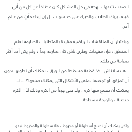
الصعب تتبعها ، نهجه في حل المشاكل كان مختلفاً عن كل من أتى
قبله، يربك الطلاب والخبراء على حد سواء ، بل إن إبداعه آتٍ من عالم
آخر.
وباعتبار أن المناقشات الرياضية مقيدة بالمتطلبات الصارمة لعلم
المنطق ، فإن مقيدات وطرق ناش كان صارمة جداً ، ولم يكن أحد أكثر
صرامة من ذلك.
- هندسة ناش : خذ قطعة مسطحة من الورق ، يمكنك أن تطويها بدون
أن تمزقها أو تجعدها ،ماهي الأشكال التي يمكنك صنعها؟.... لا
يمكنك أن تصنع منها كرة ، ولا حتى جزءاً من الكرة وذلك لأن الكرة
منحنية ، والورقة مسطحة.
ولكن يمكنك أن تصنع أسطوانة أو مخروط ، فالأسطوانة والمخروط تبدو
منحنية ولكنها في حقيقتها وجوهرها مسطحة. وفي إحدى مساقات الهندسة