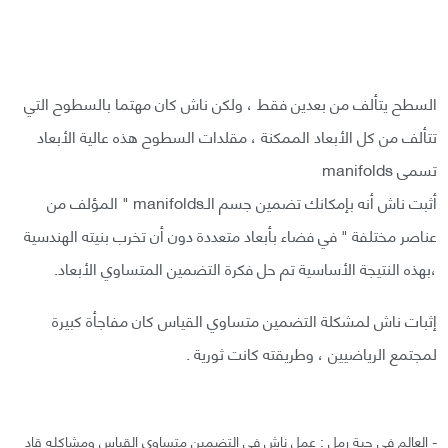
السطح يتألف من بعدين فقط ، ولكن ناش كان مهتما بالسطوح التي
تتألف من كل الأبعاد الممكنة ، مقلدات السطوح هذه عالية الأبعاد
تسمى manifolds
أثبت ناش أنه بإمكانك تضمين جسم الـmanifolds " المؤلف من
عناصر مختلفة " في فضاء بأبعاد متعددة دون أن تخرب بنيته الهندسية
،بهذه النتيجة الأساسية تم حل فكرة التضمين المتساوي الأبعاد.
إثبات ناش لمشكلة التضمين متساوي القياس كان مفاجأة كبيرة
لمجتمع الرياضيين ، وطريقته كانت ثورية .
- العالم في حبة رمل : عمل ناش في التضمين متساوي القياس ومشاكله قاد