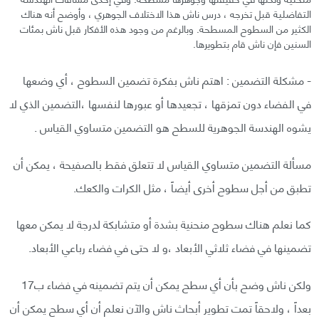
التفاضلية قبل تخرجه ، درس ناش هذا الاختلاف الجوهري ، وأوضح أنه هناك
الكثير من السطوح المسطحة. وبالرغم من وجود هذه الأفكار قبل ناش بمئات
السنين فإن ناش قام بتطويرها.
- مشكلة التضمين : اهتم ناش بفكرة تضمين السطوح ، أي وضعها
في الفضاء دون تمزقها ، تجعيدها أو عبورها لنفسها ،التضمين الذي لا
يشوه الهندسة الجوهرية للسطح هو التضمين متساوي القياس .
مسألة التضمين متساوي القياس لا تتعلق فقط بالصفيحة ، يمكن أن
تطبق من أجل سطوح أخرى أيضاً ، مثل الكرات والكعك.
كما نعلم هناك سطوح منحنية بشدة أو متشابكة لدرجة لا يمكن معها
تضمينها في فضاء ثلاثي الأبعاد ،و لا حتى في فضاء رباعي الأبعاد.
ولكن ناش وضح بأن أي سطح يمكن أن يتم تضمينه في فضاء ب17
بعداً ، ولاحقاً تمت تطوير أبحاث ناش والآن نعلم أن أي سطح يمكن أن