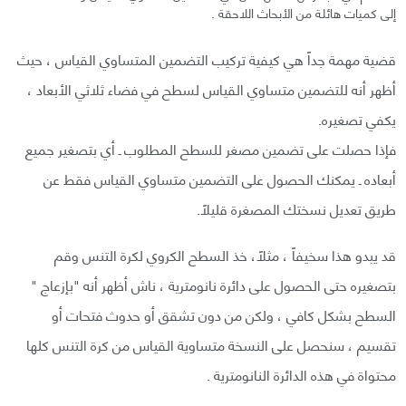
إلى كميات هائلة من الأبحاث اللاحقة .
قضية مهمة جداً هي كيفية تركيب التضمين المتساوي القياس ، حيث
أظهر أنه للتضمين متساوي القياس لسطح في فضاء ثلاثي الأبعاد ،
يكفي تصغيره.
فإذا حصلت على تضمين مصغر للسطح المطلوب ـ أي بتصغير جميع
أبعاده ـ يمكنك الحصول على التضمين متساوي القياس فقط عن
طريق تعديل نسختك المصغرة قليلاً.
قد يبدو هذا سخيفاً ، مثلاً، خذ السطح الكروي لكرة التنس وقم
بتصغيره حتى الحصول على دائرة نانومترية ، ناش أظهر أنه "بإزعاج "
السطح بشكل كافي ، ولكن من دون تشقق أو حدوث فتحات أو
تقسيم ، سنحصل على النسخة متساوية القياس من كرة التنس كلها
محتواة في هذه الدائرة النانومترية .