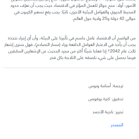
الأمور، أولا: منح جوائز للعمل المؤثر في الاقتصاد حيث يجب أن نعرّف حدود
المحيط الحيوي والعوامل البيئية الأخرى، ثانيًا: يجب رفع تسعير الكربون في
حوالي 42 دولة و25 ولاية حول العالم.
من الواضح أن الاقتصاد عامل حاسم في تأثيرنا على البيئة، وأن أي إجراء نتخذه
يجب أن يأخذ في الاعتبار العوامل الدافعة وراء (مسار التصادم)، فهل سنرى إشعار
ثالث عام 2042؟ إذا فعلنا شيئًا أكثر من مجرد الحديث عن الإشعارين السابقين
فربما نحصل على شيء نلصقه على الثلاجة بكل فخر.
ترجمة: أسامة ونوس
تدقيق: كنزة بوقوص
تحرير: ناجية الأحمد
المصدر