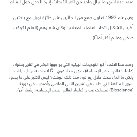
وبعد عدة أشهر ما يزال واحد من أكثر الأبحاث إثارة للجدل حول العالم.
وفي عام 1992 تعاون جمع من الحائزين على جائزة نوبل مع باحثين
آخرين لتشكيل اتحاد العلماء المعنيين وكان شعارهم (العلم لكوكب
صحّي وعالم أكثر أمانًا).
وحدد هذا الاتحاد أكبر التهديدات البيئية التي يواجهها البشر في تقرير بعنوان
(علماء العالم، تحذير للإنسانية) ينتهي بنداء قوي جدًّا لاتخاذ بعض الإجراءات،
ولكن ما الذي حدث خلال ربع قرن منذ ذلك الوقت؟ ليس الكثير على ما يبدو،
سوى المتابعة التي جاءت في تشرين الثاني الماضي وأصدرت في دورية
(Bioscience) فحملت عنوان (علماء العالم، تحذير للإنسانية، إشعار آخر).