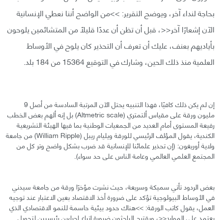
بحاجة لنداء آخر، ويوضح التقرير: >>من الواضح أننا نعطي الإنسانية
الآن إشعارًا آخر<<، قبل أن تظن أن عددًا قليلًا من المتشائمين يلوحون
بأياديهم بعنف، عليك أن تعرف أن التحذير كان يلوح في الأوساط
العلمية منذ ذلك الحين، وشارك في التوقيع 15364 من 184 بلد.
إن لم يكن ذلك كافيًا، فهذا التنبيه يحتل الآن المرتبة السادسة من أصل 9
مليون ورقة على مقياس ألتمتري (Altmetric scale) بل إنه ألهم بعض الخطب
رفيعة المستوى أمام العديد من الجمعيات الوطنية بما فيها الهيئة التشريعية
الكندية، يقول المؤلف الرئيسي للورقة ويليام ريبل (William Ripple) من جامعة
ولاية أوريغون: (إن تحذير علمائنا للإنسانية قد ضرب بشكل واضح وتر كل من
المجتمع العلمي العالمي وعامة الناس على حد سواء).
بعض الردود تأتي سميكة وسريعة، حيث نشرت مؤخرًا ورقة من جامعة سيدني
في الأوساط البيولوجية تؤكد على ضرورة أخذ الاقتصاد بعين الاعتبار عند توجيه
العمل، يقول كاتب الورقة: >>هناك حدود بيئية حاسمة للنمو الاقتصادي الذي
يعتمد على الموارد<<، ويقترح الباحثون ضرورة اتباع إجراءين رئيسيين لتحويل