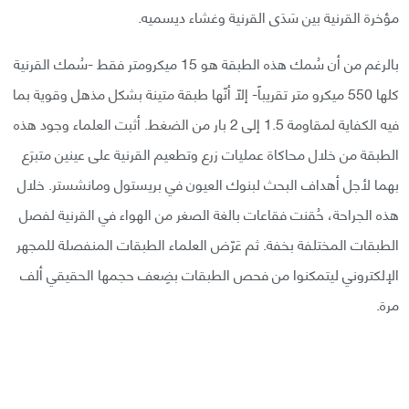
مؤخرة القرنية بين سَدَى القرنية وغشاء ديسميه.
بالرغم من أن سُمك هذه الطبقة هو 15 ميكرومتر فقط -سُمك القرنية
كلها 550 ميكرو متر تقريباً- إلاّ أنّها طبقة متينة بشكل مذهل وقوية بما
فيه الكفاية لمقاومة 1.5 إلى 2 بار من الضغط. أثبت العلماء وجود هذه
الطبقة من خلال محاكاة عمليات زرع وتطعيم القرنية على عينين متبرَع
بهما لأجل أهداف البحث لبنوك العيون في بريستول ومانشستر. خلال
هذه الجراحة، حُقنت فقاعات بالغة الصغر من الهواء في القرنية لفصل
الطبقات المختلفة بخفة. ثم عَرّض العلماء الطبقات المنفصلة للمجهر
الإلكتروني ليتمكنوا من فحص الطبقات بضِعف حجمها الحقيقي ألف
مرة.