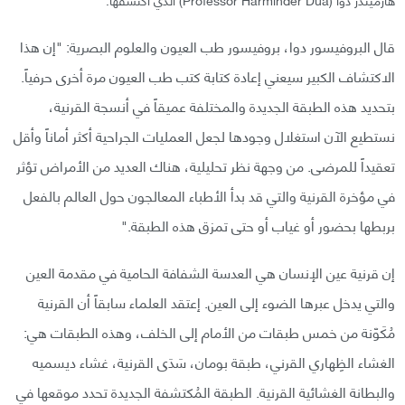
قال البروفيسور دوا، بروفيسور طب العيون والعلوم البصرية: "إن هذا
الاكتشاف الكبير سيعني إعادة كتابة كتب طب العيون مرة أخرى حرفياً.
بتحديد هذه الطبقة الجديدة والمختلفة عميقاً في أنسجة القرنية،
نستطيع الآن استغلال وجودها لجعل العمليات الجراحية أكثر أماناً وأقل
تعقيداً للمرضى. من وجهة نظر تحليلية، هناك العديد من الأمراض تؤثر
في مؤخرة القرنية والتي قد بدأ الأطباء المعالجون حول العالم بالفعل
بربطها بحضور أو غياب أو حتى تمزق هذه الطبقة."
إن قرنية عين الإنسان هي العدسة الشفافة الحامية في مقدمة العين
والتي يدخل عبرها الضوء إلى العين. إعتقد العلماء سابقاً أن القرنية
مُكَوّنة من خمس طبقات من الأمام إلى الخلف، وهذه الطبقات هي:
الغشاء الظِهاري القرني، طبقة بومان، سَدَى القرنية، غشاء ديسميه
والبطانة الغشائية القرنية. الطبقة المُكتشفة الجديدة تحدد موقعها في