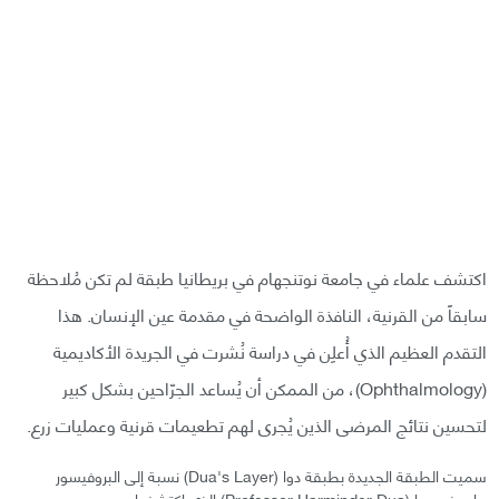
اكتشف علماء في جامعة نوتنجهام في بريطانيا طبقة لم تكن مُلاحظة
سابقاً من القرنية، النافذة الواضحة في مقدمة عين الإنسان. هذا
التقدم العظيم الذي أُعلِن في دراسة نُشرت في الجريدة الأكاديمية
(Ophthalmology)، من الممكن أن يُساعد الجرّاحين بشكل كبير
لتحسين نتائج المرضى الذين يُجرى لهم تطعيمات قرنية وعمليات زرع.
سميت الطبقة الجديدة بطبقة دوا (Dua's Layer) نسبة إلى البروفيسور
هارميندر دوا (Professor Harminder Dua) الذي اكتشفها.