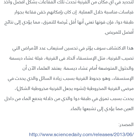
لتحديد في أي مكان من القرنية تحدث تلك الفقاعات بشكل أفضل وأخْذ
قياسات مناسبة خلال العملية. إن كان بإمكانهم حَقن فقاعة بجوار
طبقة دوا، فإن قوتها تعني أنها أقل عُرضة للتمزق، مما يؤدي إلى نتائج
أفضل للمريض.
هذا الاكتشاف سوف يؤثر في تحسين استيعاب عدد الأمراض التي
تصيب القرنية، مثل الإستسقاء اَلحاد فى القرنية، قيلة غشاء ديسمة
والحثول المتوضعة أمام غشاء ديسمة. يعتقد العلماء الآن أن
الإستسقاء، وهو جحوظ القرنية بسبب زيادة السائل والذي يحدث في
مرضى القرنية المخروطية (تشوه يجعل القرنية مخروطية الشكل)،
يحدث بسبب تمزق في طبقة دوا والذي من خلاله يندفع الماء من داخل
العين مما يؤدي إلى تشبعها بالماء.
المصدر:
http://
www.sciencedaily.com/
releases/2013/06/