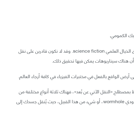
ابك الكمومي.
يقع النقل الآني عن بُعد Teleportation في صميم نطاق الخيال العلمي science fiction. وقد لا نكون قادرين على نقل
أن هناك سيناريوهات يمكن فيها تحقيق ذلك.
 أرض الواقع بالفعل في مختبرات الفيزياء في كافة أرجاء العالم.
 بمصطلح «النقل الآني عن بُعد»، فهناك ثلاثة أنواع مختلفة من
النقل الآني عن بُعد، أولها النقل الآني عن بُعد عبر ثقب دودي wormhole، أو شيء من هذا القبيل، حيث يُنقل جسدك إلى