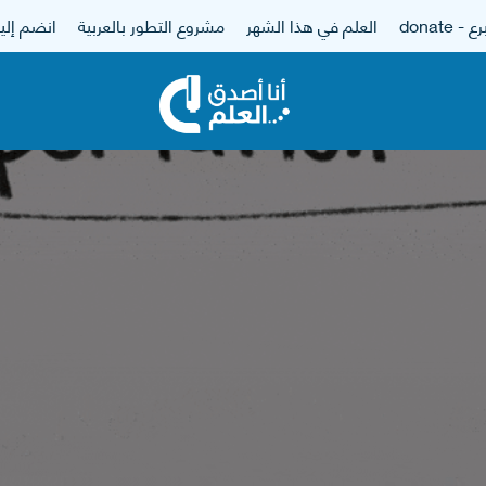
 - donate
العلم في هذا الشهر
مشروع التطور بالعربية
انضم إلين