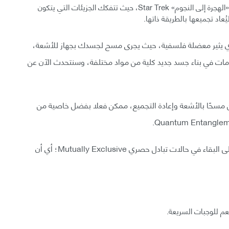
وهناك نوع آخر من النقل الآني عن بُعد كالموجود في فيلم «الهجرة إلى النجوم» Star Trek، حيث تتفكك الجزيئات التي يتكون
اد تجميعها بالطريقة ذاتها.
الذي يثير معضلة فلسفية، حيث يجرى مسح لجسدك بجهاز للأشعة،
ومات في بناء جسد جديد كلية من مواد مختلفة، وسنتحدث الآن عن
من مسحًا بالأشعة وإعادة التجميع، ممكن فعلا بفضل خاصية من
ويحدث التشابك الكمومي عندما يجبر جسيمين أو أكثر على البقاء في حالات تبادل حصري Mutually Exclusive؛ أي أن
م للوجبات السريعة.