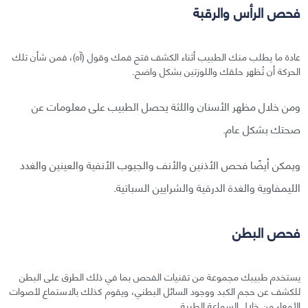
فحص الرأس والرقبة
عادة ما يطلب منك الطبيب أثناء الكشف فتح فمك وقول (آه)، فمن شأن تلك
الحركة أن تُظهر حلقك واللوزتين بشكل واضح.
ومن خلال مظهر الأسنان واللثة يحصل الطبيب على معلومات عن
صحتك بشكل عام.
ويمكن أيضًا فحص الأذنين والأنف والجيوب الأنفية والعينين والغدد
الليمفاوية والغدة الدرقية والشرايين السباتية.
فحص البطن
يستخدم طبيبك مجموعة من تقنيات الفحص بما في ذلك الطرق على البطن
للكشف عن حجم الكبد ووجود السائل البطني، ويقوم كذلك بالاستماع لأصوات
الأمعاء من خلال السماعة الطبية.