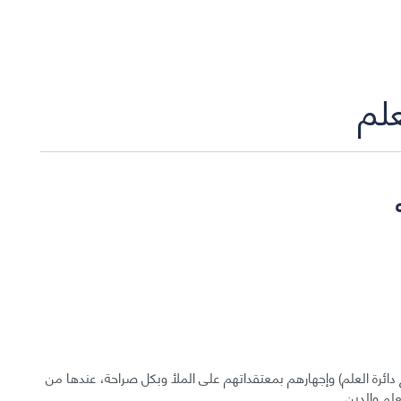
علم
ائرة العلم) وإجهارهم بمعتقداتهم على الملأ وبكل صراحة، عندها من
لم والدين.