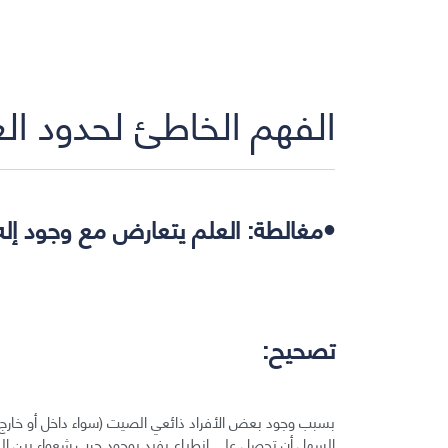
الفهم الخاطئ لحدود ال
•مغالطة: العلم يتعارض مع وجود إله
تصحيح:
بسبب وجود بعض الأفراد ذائعي الصيت (سواء داخل أو خارج د
السهل أن تحصل على انطباع يفيد بوجود حرب شعواء بين الع