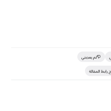
ي
لم يعجبني
 رابط المقالة