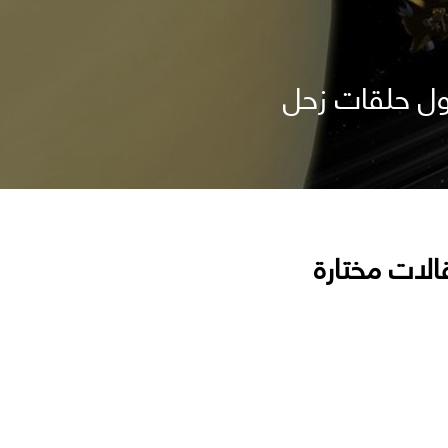
حول حلقات زحل
الات مختارة