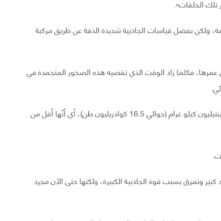
 تلك الحلقات».
يمة، ولكن بفضل قياسات الجاذبية شديدة الدقة عن طريق مركبة
إلى عمرها، فكلما زاد الوقت الذي تقضيه هذه الصخور المتجمدة في
ئي.
وإذا كنت تتساءل عن كتلة الحلقات فهي تبلغ نحو 15 كوينتيليون كيلو غرام (حوالي 16.5 كوادريليون طن)، أي أنّها أقل من
ت.
د كبير وتمزق بسبب قوة الجاذبية الكبيرة، ولكنها حتى الآن مجرد