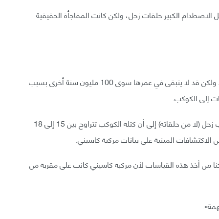
يس: «ربما شكّل الاصطدام الكبير حلقات زحل، ولكن كانت المفاجأة الحقيقية
لقد اكتشفنا مؤخرًا أنَّ عمر حلقاته 100 مليون سنة فقط ولكن قد لا يتبقى في عمرها سوى 100 مليون سنة أخرى بسبب
ت إلى الكوكب.
تشير قراءات الجاذبية لمركبة كاسيني المأخوذة من كوكب زحل (لا من حلقاته) إلى أن كتلة الكوكب تتراوح بين 15 إلى 18
الاكتشافات المبنية على بيانات مركبة كاسيني.
كنا من أخذ هذه القياسات لأن مركبة كاسيني كانت على مقربة من
همة».