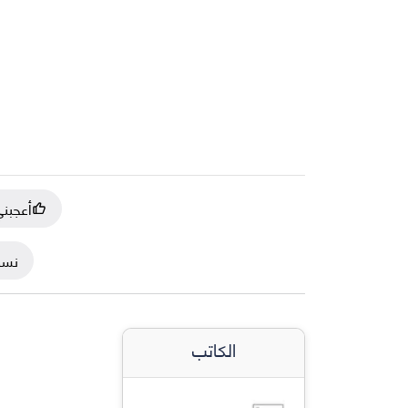
أعجبن
نسخ
الكاتب