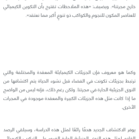
خارج مجرتنا». ويضيف: «هذه الملاحظات تقترح بأن التكوين الكيميائي
للعناصر المكون للنجوم والكواكب ذو تنوعٍ أكبر مما نعتقد».
وكما هو معروف فإن الجزيئات الكيميايئة المعقدة والمختلفة والتي
ترتبط بجزيئات تكونت في الفضاء قبل نشوء الحياة يتم اكتشافها من
النوى الجزيئية الحارة في مجرتنا. ولكن رغم ذلك، فإنه ليس من الواضح
ما إذا كانت مثل هذه الجزيئات الكبيرة والمعقدة موجودة في المجرات
الأخرى.
يوفر الاكتشاف الجديد هدفًا رائعًا لمثل هذه الدراسة، وسيلقي الرصد
القادم لمثل هذه النوى الجزيئية الحارة الضوء على التركيب الكيميائي