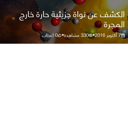
الكشف عن نواة جزيئية حارة خارج
المجرة
7 أكتوبر 2016
330
مشاهدة
0
اعجاب
•
•