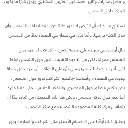
وبفضل مدارات وتأثير العملاقين الغازيين المشتري وزحل نادرًا ما يكون
المركز داخل الشمس.
نستنتج من ذلك أن الأرض لا تدور حاليًا حول نقطة داخل الشمس وأن
مركز الكتلة خارجها. وأننا ندور في نقطة في الفضاء بدلًا من الشمس.
قال أودون في تغريدة على منصة إكس: «الكواكب لا تدور حول
الشمس عمومًا، لكن من الناحية التقنية لا تدور حول الشمس فقط
لأن تأثير الجاذبية للمشتري يعني بأن على الكواكب أن تدور حول نقطة
جديدة في الفضاء». وأضاف: «بالطبع الكواكب تدور حول الشمس،
نحن نتكلم بتحذلق حول الموضوع. والتفكير الطبيعي يملي علينا فكرة
أننا ندور حول مركز الشمس، ولكن هذا نادر الحدوث؛ من النادر جدًا أن
يتماشى مركز كتلة المجموعة الشمسية مع مركز الشمس».
ينطبق ذلك أيضًا على الأجسام الأصغر مثل الكواكب وأقمارها. يدور