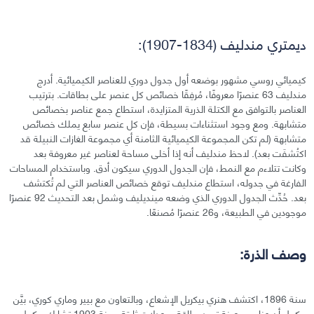
ديمتري مندليف (1834-1907):
كيميائي روسي مشهور بوضعه أول جدول دوري للعناصر الكيميائية. أدرج
مندليف 63 عنصرًا معروفًا، مُرفِقًا خصائص كل عنصر على بطاقات. بترتيب
العناصر بالتوافق مع الكتلة الذرية المتزايدة، استطاع جمع عناصر بخصائص
متشابهة. ومع وجود استثناءات بسيطة، فإن كل عنصر سابع يملك خصائص
متشابهة (لم تكن المجموعة الكيميائية الثامنة أي مجموعة الغازات النبيلة قد
اكتُشفَت بعد). لاحظ مندليف أنه إذا أخلى مساحة لعناصر غير معروفة بعد
وكانت تتلاءم مع النمط، فإن الجدول الدوري سيكون أدق. وباستخدام المساحات
الفارغة في جدوله، استطاع مندليف توقع خصائص العناصر التي لم تُكتشف
بعد. حُدِّث الجدول الدوري الذي وضعه مينديليف وشمل بعد التحديث 92 عنصرًا
موجودين في الطبيعة، و26 عنصرًا مُصنعًا.
وصف الذرة:
سنة 1896، اكتشف هنري بيكريل الإشعاع، وبالتعاون مع بيير وماري كوري، بيَّن
بيكريل أن عناصر معينة تصدر طاقة بمعدلات ثابتة. سنة 1903 تشارك بيكريل