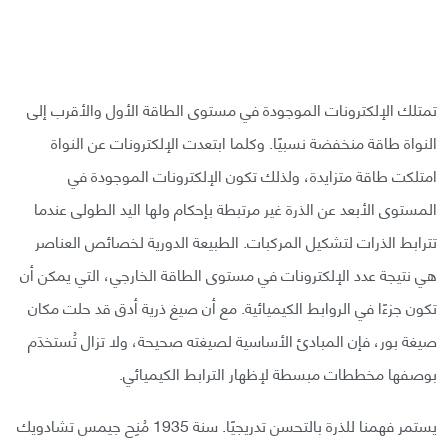
تمتلك الإلكترونات الموجودة في مستوى الطاقة الأول والأقرب إلى
النواة طاقة منخفضة نسبيًا. وكلما ابتعدت الإلكترونات عن النواة
امتلكت طاقة متزايدة، ولذلك تكون الإلكترونات الموجودة في
المستوى الأبعد عن الذرة غير مرتبطة بإحكام ولها اليد الطولى عندما
تترابط الذرات لتشكيل المركبات. الطبيعة الدورية لخصائص العناصر
هي نتيجة عدد الإلكترونات في مستوى الطاقة الخارجي، التي يمكن أن
تكون جزءًا في الروابط الكيميائية. مع أن صيغ ذرية أدق قد حلت مكان
صيغة بور، فإن المبادئ الأساسية لصيغته صحيحة، ولا تزال تُستخدَم
بوصفها مخططات مبسطة لإظهار الترابط الكيميائي.
يستمر فهمنا للذرة بالتحسن تدريجيًا. سنة 1935 مُنِح جيمس تشادويك