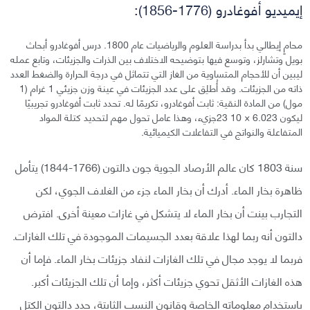
إيميديو أفوغادرو (1776-1856):
محامٍ إيطالي بدأ بدراسة العلوم والرياضيات عام 1800. درس أفوغادرو أبحاث
بويل وتشارلز، وتوسع فيها بتوضيحه الاختلاف بين الذرات والجزيئات، وتابع عمله
ليبين أن للأحجام المتساوية من الغاز التي تتماثل في درجة الحرارة والضغط العدد
ذاته من الجزيئات. وقد أُطلِق على عدد الجزيئات في عينة وزن جزيئي 1 غرام (1
مول) من المادة النقية: ثابت أفوغادرو، تكريمًا له. تحدد ثابت أفوغادرو تجريبيًا
ليكون 6.023 × 10 23جزيء، وهذا عامل تحول مهم لتحديد كتلة المواد
المتفاعلة والنواتج في التفاعلات الكيميائية.
سنة 1803 كان عالم الأرصاد الجوية جون دالتون (1766-1844) يتأمل
ظاهرة بخار الماء. أدرك أن بخار الماء جزء من الغلاف الجوي، لكن
التجارب بينت أن بخار الماء لا يتشكل في غازات معينة أخرى. افترض
دالتون أنه ربما لهذا علاقة بعدد الجسيمات الموجودة في تلك الغازات.
فربما لا يوجد مجال في تلك الغازات لنفاد جزيئات بخار الماء. فإما أن
هذه الغازات الأثقل تحوي جزيئات أكثر، وإما أن تلك الجزيئات أكبر.
باستخدام معلوماته الخاصة وقانون النسب الثابتة، حدد دالتون الكتل