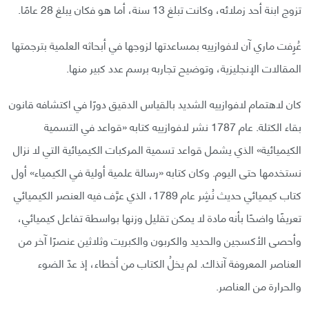
تزوج ابنة أحد زملائه، وكانت تبلغ 13 سنة، أما هو فكان يبلغ 28 عامًا.
عُرِفت ماري آن لافوازييه بمساعدتها لزوجها في أبحاثه العلمية بترجمتها
المقالات الإنجليزية، وتوضيح تجاربه برسم عدد كبير منها.
كان لاهتمام لافوازييه الشديد بالقياس الدقيق دورًا في اكتشافه قانون
بقاء الكتلة. عام 1787 نشر لافوازييه كتابه «قواعد في التسمية
الكيميائية» الذي يشمل قواعد تسمية المركبات الكيميائية التي لا نزال
نستخدمها حتى اليوم. وكان كتابه «رسالة علمية أولية في الكيمياء» أول
كتاب كيميائي حديث نُشِر عام 1789، الذي عرَّف فيه العنصر الكيميائي
تعريفًا واضحًا بأنه مادة لا يمكن تقليل وزنها بواسطة تفاعل كيميائي،
وأحصى الأكسجين والحديد والكربون والكبريت وثلاثين عنصرًا آخر من
العناصر المعروفة آنذاك. لم يخلُ الكتاب من أخطاء، إذ عدّ الضوء
والحرارة من العناصر.