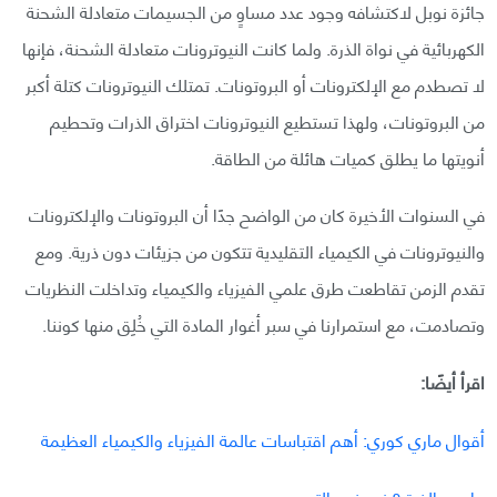
جائزة نوبل لاكتشافه وجود عدد مساوٍ من الجسيمات متعادلة الشحنة
الكهربائية في نواة الذرة. ولما كانت النيوترونات متعادلة الشحنة، فإنها
لا تصطدم مع الإلكترونات أو البروتونات. تمتلك النيوترونات كتلة أكبر
من البروتونات، ولهذا تستطيع النيوترونات اختراق الذرات وتحطيم
أنويتها ما يطلق كميات هائلة من الطاقة.
في السنوات الأخيرة كان من الواضح جدًا أن البروتونات والإلكترونات
والنيوترونات في الكيمياء التقليدية تتكون من جزيئات دون ذرية. ومع
تقدم الزمن تقاطعت طرق علمي الفيزياء والكيمياء وتداخلت النظريات
وتصادمت، مع استمرارنا في سبر أغوار المادة التي خُلِق منها كوننا.
اقرأ أيضًا:
أقوال ماري كوري: أهم اقتباسات عالمة الفيزياء والكيمياء العظيمة
ما هي الذرة ؟ نموذج دالتون