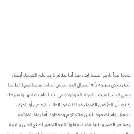
عندما نقرأ تاريخ الحضارات، نجد أننا نطالع تاريخ علم الكيمياء أيضًا،
الذي يمكن تعريفه بأنه المجال الذي يدرس المادة وخصائصها. لطالما
سعى البشر لتعريف المواد الموجودة في بيئتنا واستخدامها وتغييرها،
إذ نجد أن الخزّافين القدماء قد اكتشفوا الطلاء الزجاجي أو الخزف
الجميل واستخدموه لتزيين منتجاتهم وحفظها، أما رعاة الماشية
وصانعو الخمر والنبيذ فقد استغلوا تقنية التخمير لصنع الجبن والبيرة
والخمر، في حين عملت ربات البيوت على تنقية بقايا الخشب المحترقة