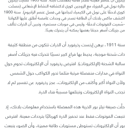
جائزة نوبل في الفيزياء مع الزوجين كوري لاكتشافه النشاط الإشعاعي (حصلت
كوري لاحقًا على نوبل في الكيمياء لنجاحها في فصل عنصر الراديوم). سنة 1900
اكتشف ماكس بلانك أن الطاقة تصدر في وحدات غامضة أطلق عليها الكوانتا
-سُميت الفوتونات لاحقًا- وليس في موجات مستمرة، وتبين أن الذرات تتألف
من جزيئات أصغر حجمًا بعضها يمكنه أن يتحرك بعيدًا.
سنة 1911، برهن إرنست رذرفورد أن الذرات تتكون من منطقة كثيفة
ذات شحنة موجبة، يحيط بها فراغ كبير نسبيًا تتحرك فيه جزيئات أصغر
سالبة الشحنة (الإلكترونات). افترض رذرفورد أن الإلكترونات تحوم حول
النواة في مدارات منفصلة مرتبة مثلما تدور الكواكب حول الشمس.
ولأن النواة أكبر وأكثف من الإلكترونات، عجز رذرفورد عن تفسير لم لا
تجذب النواة الإلكترونات وتبتلعها مسببةً فناء الذرة.
حلَّت صيغة نيلز بور الذرية هذه المعضلة باستخدام معلومات بلانك، إذ
تنبعث الفوتونات فقط عند تحفيز الذرة كهربائيًا بترددات معينة. افترض
بور أن الإلكترونات تستوطن مستويات طاقة مميزة، وأن الضوء ينبعث