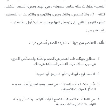
النسبية لجزيئات ستة عناصر معروفة وهي الهيدروجين (العنصر الأخف،
كتلته= 1)، والأكسجين، والنيتروجين، والكربون، والكبريت، والفسفور.
فسّر دالتون النتائج التي توصل إليها بوضعه مبادئ أول نظرية ذرية
للمادة، وهي:
تتألف العناصر من جزيئات شديدة الصغر تُسمَى ذرات.
تتطابق جزيئات ذات العنصر في الحجم والكتلة والخصائص الأخرى،
في حين تختلف ذرات العناصر المختلفة في ذلك.
لا نستطيع خلق الذرات أو تقسيمها أو تدميرها.
تتّحد ذرات العناصر المختلفة في نسب بسيطة من أعداد صحيحة
لتشكِّل المركبات الكيميائية.
في التفاعلات الكيميائية، تخضع الذرات للتركيب والفصل وإعادة
الترتيب لتشكيل مركبات جديدة.