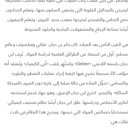
ليخرجن بالمحاليل القلوية التي يصنعن الصابون منها، وتعلم الحدادون
دمج النحاس والقصدير ليخرجوا بمعدن جديد: البرونز، وتعلم الحرفيون
أيضًا صناعة الزجاج والمشغولات الجلدية والجلود المدبوغة.
في القرن الثامن بعد الميلاد كان جابر بن حيان -فلكي وفيلسوف وعالم
مسلم- أول من استفاد من الطرائق العلمية لدراسة المواد. عُرِف ابن
حيان باسمه اللاتيني «Geber» واشتُهِر بلقب «أبي الكيمياء» ويُعتقَد أنه
مؤلف 22 صحيفةً يشرح فيها كيفية إجراء عمليات التقطير والبلورة
والتسامي -تحوُّل المادة من حالة صلبة إلى غازية دون المرور بالمرحلة
السائلة- والتبخير. اخترع ابن حيان الإنبيق، وهو جهاز قديم استخدمه
لتكرير الأحماض ودراستها. طوّر ابن حيان أيضًا نظام تصنيف كيميائي
مستخدمًا خصائص المواد التي درسها، ويندرج هذا النظام في ثلاث
فئات هي: