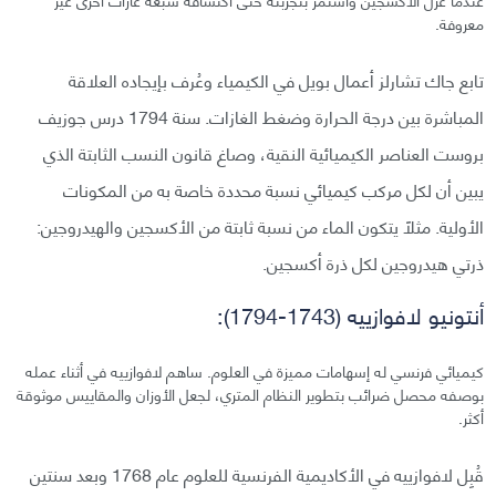
معروفة.
تابع جاك تشارلز أعمال بويل في الكيمياء وعُرف بإيجاده العلاقة
المباشرة بين درجة الحرارة وضغط الغازات. سنة 1794 درس جوزيف
بروست العناصر الكيميائية النقية، وصاغ قانون النسب الثابتة الذي
يبين أن لكل مركب كيميائي نسبة محددة خاصة به من المكونات
الأولية. مثلًا يتكون الماء من نسبة ثابتة من الأكسجين والهيدروجين:
ذرتي هيدروجين لكل ذرة أكسجين.
أنتونيو لافوازييه (1743-1794):
كيميائي فرنسي له إسهامات مميزة في العلوم. ساهم لافوازييه في أثناء عمله
بوصفه محصل ضرائب بتطوير النظام المتري، لجعل الأوزان والمقاييس موثوقة
أكثر.
قُبِل لافوازييه في الأكاديمية الفرنسية للعلوم عام 1768 وبعد سنتين