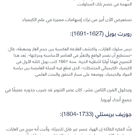
المهمة في خضم تلك المحاولات.
نستعرض الآن أبرز من ترك إسهامات مميزة في علم الكيمياء:
روبرت بويل (1627-1691):
درس سلوك الغازات، واكتشف العلاقة العكسية بين حجم الغاز وضغطه، قال:
«نستطيع أن نفسر الواقع والتغيُّر في العناصر الأساسية وحركتها». يُعد هذا
التصريح فهمًا أوليًا للنظرية الذرية. سنة 1661 كتب بويل كتابه الأول في
الكيمياء «الكيميائي المتشكك»، الذي قطع فيه الصلة الغامضة بين دراسة
المواد والخيمياء، ووضعه على مسار التحقق والبحث العلمي.
وبحلول القرن الثامن عشر، كان عصر التنوير قد ضرب جذوره عميقًا في
جميع أنحاء أوروبا.
جوزيف بريستلي (1733-1804):
فنَّد الفكرة القائلة إن الهواء عنصر غير قابل للتجزئة، وأثبت أنه مزيج من الغازات،
عندما عزل الأكسجين واستمر بتجربته حتى اكتشافه سبعة غازات أخرى غير