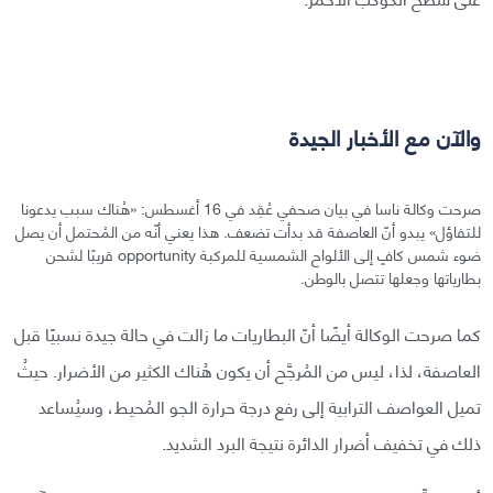
والآن مع الأخبار الجيدة
صرحت وكالة ناسا في بيان صحفي عُقِد في 16 أغسطس: «هُناك سبب يدعونا
للتفاؤل» يبدو أنّ العاصفة قد بدأت تضعف. هذا يعني أنّه من المُحتمل أن يصل
ضوء شمس كافٍ إلى الألواح الشمسية للمركبة opportunity قريبًا لشحن
بطارياتها وجعلها تتصل بالوطن.
كما صرحت الوكالة أيضًا أنّ البطاريات ما زالت في حالة جيدة نسبيًا قبل
العاصفة، لذا، ليس من المُرجَّح أن يكون هُناك الكثير من الأضرار. حيثُ
تميل العواصف الترابية إلى رفع درجة حرارة الجو المُحيط، وسيُساعد
ذلك في تخفيف أضرار الدائرة نتيجة البرد الشديد.