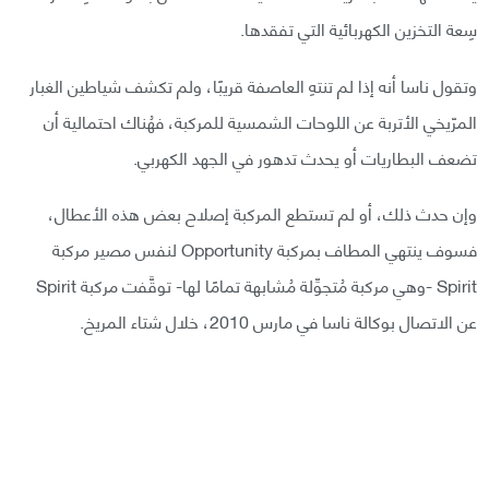
سِعة التخزين الكهربائية التي تفقدها.
وتقول ناسا أنه إذا لم تنتهِ العاصفة قريبًا، ولم تكشف شياطين الغبار
المرّيخي الأتربة عن اللوحات الشمسية للمركبة، فهُناك احتمالية أن
تضعف البطاريات أو يحدث تدهور في الجهد الكهربي.
وإن حدث ذلك، أو لم تستطع المركبة إصلاح بعض هذه الأعطال،
فسوف ينتهي المطاف بمركبة Opportunity لنفس مصير مركبة
Spirit -وهي مركبة مُتجوِّلة مُشابهة تمامًا لها- توقَّفت مركبة Spirit
عن الاتصال بوكالة ناسا في مارس 2010، خلال شتاء المريخ.