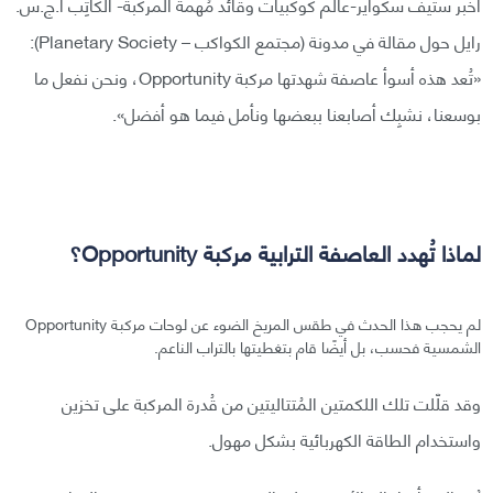
أخبر ستيف سكواير-عالم كوكبيات وقائد مُهمة المركبة- الكاتِب أ.ج.س.
رايل حول مقالة في مدونة (مجتمع الكواكب – Planetary Society):
«تُعد هذه أسوأ عاصفة شهدتها مركبة Opportunity، ونحن نفعل ما
بوسعنا، نشبِك أصابعنا ببعضها ونأمل فيما هو أفضل».
لماذا تُهدد العاصفة الترابية مركبة Opportunity؟
لم يحجب هذا الحدث في طقس المريخ الضوء عن لوحات مركبة Opportunity
الشمسية فحسب، بل أيضًا قام بتغطيتها بالتراب الناعم.
وقد قلّلت تلك اللكمتين المُتتاليتين من قُدرة المركبة على تخزين
واستخدام الطاقة الكهربائية بشكل مهول.