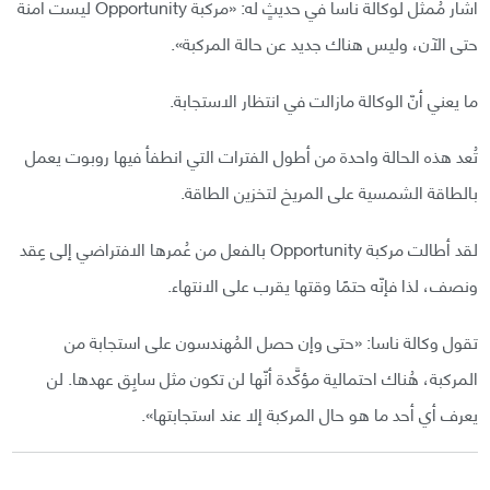
أشار مُمثِّل لوكالة ناسا في حديثٍ له: «مركبة Opportunity ليست آمنة
حتى الآن، وليس هناك جديد عن حالة المركبة».
ما يعني أنّ الوكالة مازالت في انتظار الاستجابة.
تُعد هذه الحالة واحدة من أطول الفترات التي انطفأ فيها روبوت يعمل
بالطاقة الشمسية على المريخ لتخزين الطاقة.
لقد أطالت مركبة Opportunity بالفعل من عُمرها الافتراضي إلى عِقد
ونصف، لذا فإنّه حتمًا وقتها يقرب على الانتهاء.
تقول وكالة ناسا: «حتى وإن حصل المُهندسون على استجابة من
المركبة، هُناك احتمالية مؤكَّدة أنّها لن تكون مثل سابِق عهدها. لن
يعرف أي أحد ما هو حال المركبة إلا عند استجابتها».