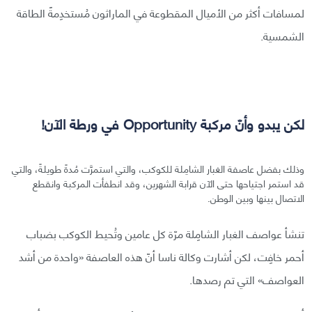
لمسافات أكثر من الأميال المقطوعة في الماراثون مُستخدِمةً الطاقة
الشمسية.
لكن يبدو وأنّ مركبة Opportunity في ورطة الآن!
وذلك بفضل عاصفة الغبار الشامِلة للكوكب، والتي استمرَّت مُدةً طويلةً، والتي
قد استمر اجتياحها حتى الآن قرابة الشهرين، وقد انطفأت المركبة وانقطع
الاتصال بينها وبين الوطن.
تنشأ عواصف الغبار الشامِلة مرّة كل عامين وتُحيط الكوكب بضباب
أحمر خافِت، لكن أشارت وكالة ناسا أنّ هذه العاصفة «واحدة من أشد
العواصف» التي تم رصدها.