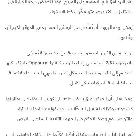
يُعد البرد أمرًا بالغ الأهمية على المريخ، فقد تنخفض درجة الحرارة في
الشتاء إلى -73 درجة مئوية قُرب خط الاستواء.
يُمكن لهذه البرودة أن تُقلِّص من الرقائق المعدنية في الدوائر الكهربائية
وتُتلفها.
توجد بعض الأزرار الصغيرة مصنوعة من مادة نووية تُسمّى
بلاتونيوم-238 تُساعد في إبقاء دائرة مركبة Opportunity دافئة، لكنها
لا تدوم إلى الأبد وقد تحلّلت بشكل كبير، لذا فهي ليست دافئًة كفاية
لحماية أنظمة المركبة بشكل كامل.
وهذا يعني أنّ المركبة مازالت في حاجة إلى كهرباء للإبقاء على بطاريتها
مشحونة، وكذلك تشغيل السخّانات المسؤولة عن تدفئة الدائرة
والتواصل مع وحدة التحكم في المهمة التابعة لناسا على الأرض.
يُعد استهلاك البطاريات مشكلة أيضًا. فكُلّما طال بقاؤها خامِلة، زادت