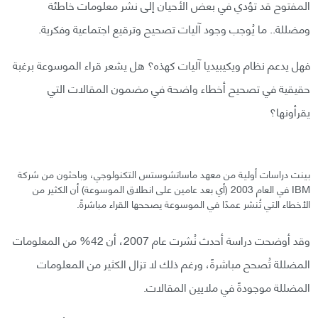
المفتوح قد تؤدي في بعض الأحيان إلى نشر معلومات خاطئة
ومضللة.. ما يُوجب وجود آليات تصحيح وترقيع اجتماعية وفكرية.
فهل يدعم نظام ويكيبيديا آليات كهذه؟ هل يشعر قراء الموسوعة برغبة
حقيقية في تصحيح أخطاء واضحة في مضمون المقالات التي
يقرأونها؟
بينت دراسات أولية من معهد ماساتشوستس التكنولوجي، وباحثون من شركة
IBM في العام 2003 (أي بعد عامين على انطلاق الموسوعة) أن الكثير من
الأخطاء التي تُنشر عمدًا في الموسوعة يصححها القراء مباشرةً.
وقد أوضحت دراسة أحدث نُشرت عام 2007، أن 42% من المعلومات
المضللة تُصحح مباشرةً، ورغم ذلك لا تزال الكثير من المعلومات
المضللة موجودةً في ملايين المقالات.