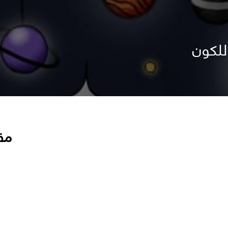
للكون
مق