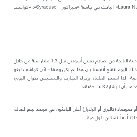
الموجات من جميع الجهات. وتقول «لورا نوتال - Laura Nuttall» الباحث في جامعة «سيراكوز – Syracuse»: «كواشف
في صباح يوم 14 سبتمبر/أيلول 2015، مرت موجة الجاذبية الناتجة من تصادم ثقبين أسودين قبل 1.3 مليار سنة من خلال
ذلك اليوم لنقنع أنفسنا بأن هذا لم يكن وهمًا.» لأن كواشف ليغو
بة، لذا استمر العلماء بإجراء التجارب والتشخيص طوال اليوم،
كد من أن الإشارة كانت حقيقة.
ضوضاء (كالبرق أو الزلازل) أعلن الباحثون في مرصد ليغو للعالم
تنبأ به أينشتاين لأول مرة.