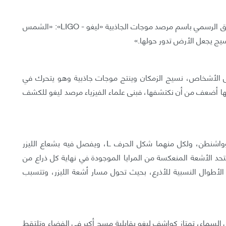
تقول «غابريلا غونزاليس - Gabriela González» الناطق الرسمي باسم مرصد موجات الجاذبية «ليغو - LIGO»: «الشمس
سيج يجعل الأرض تدور حولها.»
 الأشخاص، نسيج الزمكان وينتج موجات جاذبية وهو يتحرك في
ها أضعف من أن نكتشفها، فبنى علماء الفيزياء مرصد ليغو للكشف
يتكون مرصد ليغو من كاشفين متماثلين في لويزيانا وواشنطن، ولكل منهما شكل الحرف L، ويفصل فيه بشعاع الليزر
كل منهما 4 كيلومترات، ثم تتحد الأشعة المنعكسة من المرايا الموجودة في نهاية كل ذراع من
ي الأطوال النسبية للأذرع، بحيث تحول مسار أشعة الليزر، وتتسبب
ي السماء، تمتاز كواشف ليغو بقابلية مسح أكبر في الفضاء وتلتقط