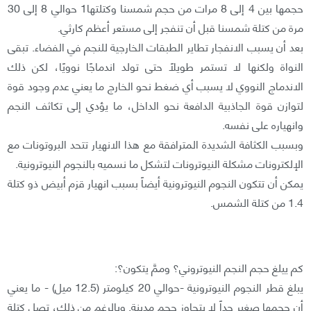
حجمها بين 4 إلى 8 مرات من حجم شمسنا وكتلتها1 حوالي 8 إلى 30
مرة من كتلة شمسنا قبل أن تنفجر إلى مستعر أعظم كارثي.
بعد أن يسبب الانفجار تطاير الطبقات الخارجية للنجم في الفضاء. تبقى
النواة ولكنها لا تستمر طويلاً حتى تولد اندماجًا نوويًا، لكن ذلك
الاندماج النووي لا يسبب أي ضغط نحو الخارج ما يعني عدم وجود قوة
لتوازن قوة الجاذبية الدافعة نحو الداخل، ما يؤدي إلى تكاثف النجم
وانهياره على نفسه.
وبسبب الكثافة الشديدة المترافقة مع هذا الانهيار تتحد البروتونات مع
الإلكترونات مشكلة النيوترونات لتشكل ما نسميه بالنجوم النيوترونية.
يمكن أن تتكون النجوم النيوترونية أيضاً بسبب انهيار قزم أبيض ذو كتلة
1.4 من كتلة الشمس.
كم ييلغ حجم النجم النيوتروني؟ وممَّ يتكون؟:
يبلغ قطر النجوم النيوترونية -حوالي 20 كيلومتر (12.5 ميل) - ما يعني
أن حجمها صغير جداً لا يتجاوز حجم مدينة. وبالرغم من ذلك، تصل كتلة