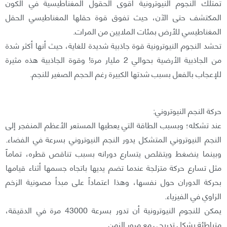
تمتلك النجوم النيوترونية أقوى الحقول المغناطيسية في الكون
المكتشف حتى الآن، حيث تفوق قوة حقلها المغناطيسي الحقل
المغناطيسي للأرض بمئات الملايين من المرات.
تحشد النجوم النيوترونية قوة جاذبية شديدة للغاية، حيث أنها أكثر شدة
من الجاذبية الأرضية بحوالي 2 مليار مرة! وقوة الجاذبية هذه مثيرة
للإعجاب بالفعل بسبب شدتها الكبيرة رغم الحجم الصغير للنجم.
حركة النجم النيوتروني:
عند تشكله؛ وبسبب الطاقة التي يعطيها المستعر الأعظم المنفجر إلى
النجم النيوتروني المتشكل يدور النجم النيوتروني بسرعة في الفضاء.
وبينما ينضغط ويتقلص يتسارع دورانه بسبب تناقص قطره، تماماً
مثل تسارع حركة متزلجة عندما تضم يديها باتجاه جسمها أثناء قيامها
بحركة الدوران حول نفسها، وهذا اعتماداً على مبدأ مصونية الزخم
الزاوي في الفيزياء.
يمكن للنجوم النيوترونية أن تدور بسرعة 43000 مرة في الدقيقة،
متباطئة بشكل تدريجي مع مرور الزمن.