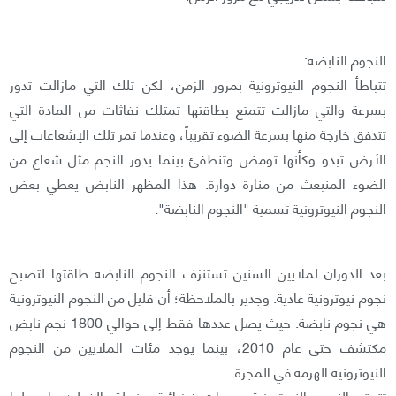
النجوم النابضة:
تتباطأ النجوم النيوترونية بمرور الزمن، لكن تلك التي مازالت تدور
بسرعة والتي مازالت تتمتع بطاقتها تمتلك نفاثات من المادة التي
تتدفق خارجة منها بسرعة الضوء تقريباً، وعندما تمر تلك الإشعاعات إلى
الأرض تبدو وكأنها تومض وتنطفئ بينما يدور النجم مثل شعاع من
الضوء المنبعث من منارة دوارة. هذا المظهر النابض يعطي بعض
النجوم النيوترونية تسمية "النجوم النابضة".
بعد الدوران لملايين السنين تستنزف النجوم النابضة طاقتها لتصبح
نجوم نيوترونية عادية. وجدير بالملاحظة؛ أن قليل من النجوم النيوترونية
هي نجوم نابضة. حيث يصل عددها فقط إلى حوالي 1800 نجم نابض
مكتشف حتى عام 2010، بينما يوجد مئات الملايين من النجوم
النيوترونية الهرمة في المجرة.
تتمتع النجوم النيوترونية بسمات فيزيائية مذهلة بالفعل؛ ما جعلها