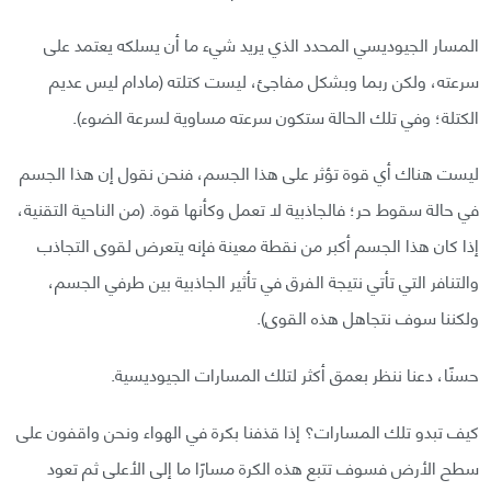
المسار الجيوديسي المحدد الذي يريد شيء ما أن يسلكه يعتمد على
سرعته، ولكن ربما وبشكل مفاجئ، ليست كتلته (مادام ليس عديم
الكتلة؛ وفي تلك الحالة ستكون سرعته مساوية لسرعة الضوء).
ليست هناك أي قوة تؤثر على هذا الجسم، فنحن نقول إن هذا الجسم
في حالة سقوط حر؛ فالجاذبية لا تعمل وكأنها قوة. (من الناحية التقنية،
إذا كان هذا الجسم أكبر من نقطة معينة فإنه يتعرض لقوى التجاذب
والتنافر التي تأتي نتيجة الفرق في تأثير الجاذبية بين طرفي الجسم،
ولكننا سوف نتجاهل هذه القوى).
حسنًا، دعنا ننظر بعمق أكثر لتلك المسارات الجيوديسية.
كيف تبدو تلك المسارات؟ إذا قذفنا بكرة في الهواء ونحن واقفون على
سطح الأرض فسوف تتبع هذه الكرة مسارًا ما إلى الأعلى ثم تعود