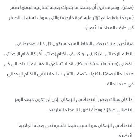
(صفر)، وسوف نرى أن جسمًا ما يتحرك بعجلة تسارعية قيمتها صفر
(سرعة ثابتة) ما لم تؤثر عليه قوة خارجية (والتي سوف تستبدل الصفر
في طرف المعادلة الأيمن).
مرة أخرى هناك بعض النقاط الفنية: سيكون كل ذلك صحيحًا في
النظام الإحداثي الديكارتي، ولكن في نظامٍ إحداثي آخر كالنظام الإحداثي
القطبي (Polar Coordinates)، قد لا تساوي قيمة الرمز الاتصالي في
هذه الحالة صفرًا، لكنها ستصف التغيرات الحادثة في النظام الإحداثي
في هذه الحالة.
إذا كان هناك بعض الانحناء في الزمكان، إذن لن تكون قيمة الرمز
الاتصالي صفرًا؛ وفجأة تظهر لنا عجلة تسارعية.
الانحناء في الزمكان هو السبب فيما نفسره نحن بعجلة الجاذبية
الأرضية.