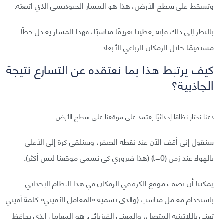
وتسقط على سطح الأرض، هذا هو المسار الجيوديسي الذي اتبعته.
بالنظر إلى ذلك فإنه يعطينا تعريفًا مناسبًا، فهذا المسار يعادل خطًا
مستقيمًا خلال الزمكان الرباعي الأبعاد.
كيف يرتبط هذا بما نعتقده عن التسارع نتيجة
الجاذبية؟
دعنا نختار نظامًا إحداثيًا يعتمد على موقعنا على سطح الأرض.
سنقول إني أقف الآن عند نقطة الصفر، وسنلقي كرة إلى الأعلى
بالهواء عند زمن (t=0) (هذا ضروري كي نسمي موقعنا ليس أكثر).
يمكننا أن نصف موقع الكرة في الزمكان في هذا النظام الإحداثي
باستخدام معامل مناسب (والذي نسميه «المعامل الأفيني» كلمة أفيني
تعني باللاتينية المتصل، والمعنى الفيزيائي: هو المعامل الذي يحافظ