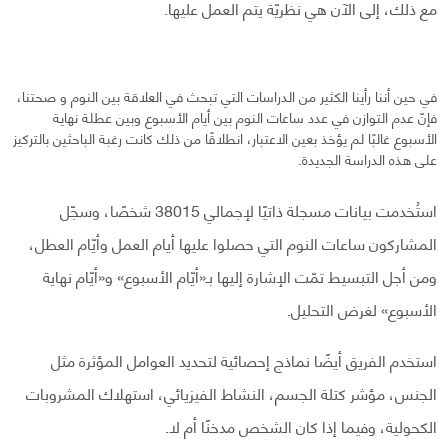
مع ذلك، إلى الآن هي نظريّة يتم العمل عليها.
في حين أننا رأينا الكثير من الدراسات التي تبحث في العلاقة بين النوم و صحتنا،
فإنّ عدم التوازن في عدد ساعات النوم بين أيام الأسبوع وبين عطلة نهاية
الأسبوع غالبًا لم يؤخذ بعين الاعتبار، انطلاقًا من ذلك كانت رغبة الباحثين بالتركيز
على هذه الدراسة الجديدة.
استُخدمت بيانات مسجلة ذاتيًا لإجمالي 38015 شخصًا، وسجّل
المشاركون ساعات النوم التي حصلوا عليها أيام العمل وأيّام العطل،
ومن أجل التبسيط تمّت الإشارة إليها بـ«أيّام الأسبوع» و«أيّام نهاية
الأسبوع» لغرض التحليل.
استخدم الفريق أيضًا نماذج إحصائية لتحديد العوامل المؤثرة مثل
الجنس، مؤشر كتلة الجسم، النشاط الفيزيائي، استهلاك المشروبات
الكحولية، وفيما إذا كان الشخص مدخنًا أم لا.