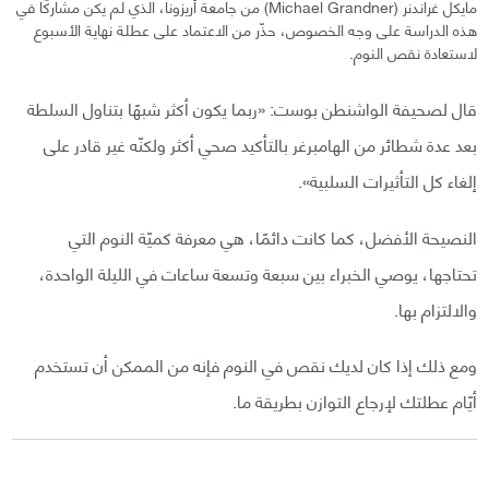
مايكل غراندنر (Michael Grandner) من جامعة أريزونا، الذي لم يكن مشاركًا في
هذه الدراسة على وجه الخصوص، حذّر من الاعتماد على عطلة نهاية الأسبوع
لاستعادة نقص النوم.
قال لصحيفة الواشنطن بوست: «ربما يكون أكثر شبهًا بتناول السلطة
بعد عدة شطائر من الهامبرغر بالتأكيد صحي أكثر ولكنّه غير قادر على
إلغاء كل التأثيرات السلبية».
النصيحة الأفضل، كما كانت دائمًا، هي معرفة كميّة النوم التي
تحتاجها، يوصي الخبراء بين سبعة وتسعة ساعات في الليلة الواحدة،
والالتزام بها.
ومع ذلك إذا كان لديك نقص في النوم فإنه من الممكن أن تستخدم
أيّام عطلتك لإرجاع التوازن بطريقة ما.