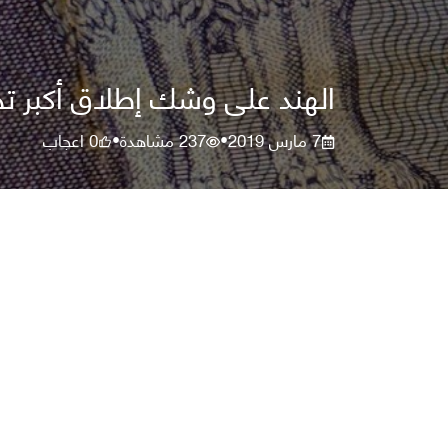
الهند على وشك إطلاق أكبر تج
7 مارس 2019
237
مشاهدة
0
اعجاب
•
•