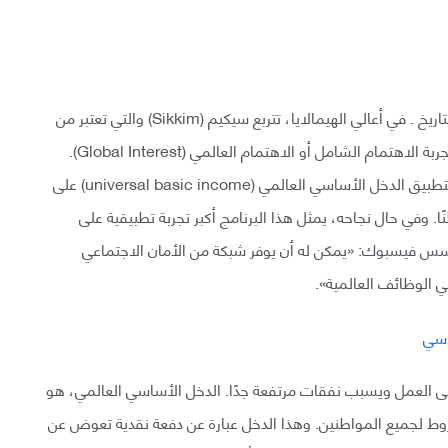
الهند على وشك إطلاق أكبر تجربة للدخل الأساسي في التاريخ . في أعالي الهيمالايا، تتربع سيكيم (Sikkim) والتي تعتبر من
أصغر الولايات في الهند ، لكنها على وشك الشروع في تجربة الاهتمام الشامل أو الاهتمام العالمي (Global Interest).
فقد أعلن الحزب الحاكم في سيكيم عن خطته الطموحة لتطبيق الدخل الأساسي العالمي (universal basic income) على
 الولاية والبالغ عددهم نحو 610,577 مواطنًا. وفي حال نجاحه، يمثل هذا البرنامج أكبر تجربة تطبيقية على
سس فيسبوك: «يمكن له أن يوفر شبكة من الأمان الاجتماعي
 الوظائف العالمية».
 على العمل ويسبب نفقات مرتفعة جدًا. الدخل الأساسي العالمي، هو
 لجميع المواطنين. وهذا الدخل عبارة عن دفعة نقدية تعوض عن