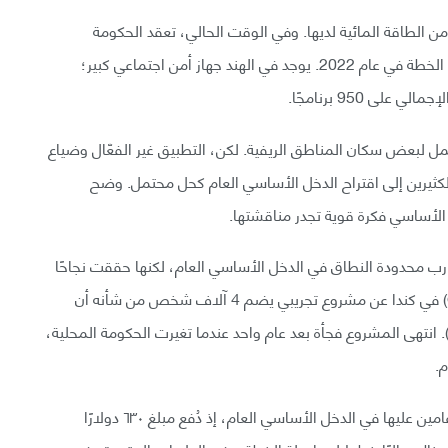
يكيم فائضًا من الطاقة، إذ تبيع ما يقارب 90% من الطاقة المائية لديها. وفي الوقت الحالي، تعقد الحكومة
اجتماعاتها مع الخبراء وأصحاب المصالح، ويتوقع إطلاق الخطة في عام 2022. يوجد في الهند جهاز أمن اجتماعي كبير؛
عمل لبعض سكان المناطق الريفية. لكن، التطبيق غير الفعّال وضياع
لكثيرين إلى اقتراح الدخل الأساسي العام كحل محتمل. وضح
ارب محدودة النطاق في الدخل الأساسي العام، لكنها حققت نجاحًا
محدودًا. في أبريل ٢٠١٧، أعلنت حكومة أونتاريو (Ontario) في كندا عن مشروع تجريبي يضم 4 آلاف شخص من شأنه أن
113 مليون دولار أمريكي). انتهى المشروع فجأة بعد عام واحد عندما تغيرت الحكومة المحلية،
م.
أما في فنلندا، انتهت التجربة في شهر ديسمبر بعد مرور عامين عليها في الدخل الأساسي العام، إذ دُفع مبلغ ٦٣٠ دولارًا