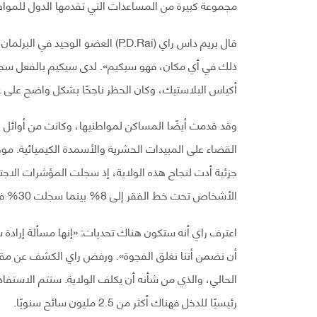
مجموعة كبيرة من المساعدات التي تقدمها الدول للمواط
قال بريم داس راي (P.D.Rai) العضو 
أكياس البلاستيك، وكان الحظر ناجحًا بشكل واضح على 
وقد قدمت أيضًا المساكن لمواطنيها، وكانت من أوائل الو
القضاء على المبيدات الحشرية والأسمدة الكيميائية. موق
الأشخاص تحت خط الفقر إلى 8% بينما سجلت 30% في باقي البلاد.
اعترف راي أنه ستكون هناك تحديات: «إنها مسألة إرادة 
أن نضمن أننا نغلق الفجوة». ورفض راي الكشف عن مقدار ت
الحالي، والذي من شأنه أن يكلف الولاية. ستتم الاستفاد
رئيسيًا للدخل فهناك أكثر من 2.5 مليون سائح سنويًا.