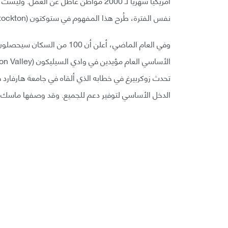
أمريكيًا شهريًا لـ 2000 مواطن عاطل عن 
نفس الفترة، طُرح هذا المفهوم في ستوكتون (Stockton)، كاليفورنيا من قبل العمدة الشاب (California).
الدخل الأساسي لتوفير دعم للجميع. وقد وصفها ماسك ب