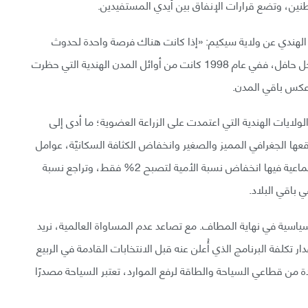
نين، وتضع قرارات الإنفاق بين أيدي المستفيدين.
الوحيد في البرلمان الهندي عن ولاية سيكيم: «إذا كانت هناك فرصة واحدة لحدوث
ذلك في أي مكان، فهو سيكيم». لدى سيكيم بالفعل سجل حافل، ففي عام 1998 كانت من أوائل المدن الهندية التي حظرت
عكس باقي المدن.
لايات الهندية التي اعتمدت على الزراعة العضوية؛ ما أدى إلى
عها الجغرافي المميز والصغير وانخفاض الكثافة السكانيّة، عوامل
جزئية أدت لنجاح هذه الولاية، إذ سجلت المؤشرات الاجتماعية فيها انخفاض نسبة الأمية لتصبح 2% فقط، وتراجع نسبة
سياسية في نهاية المطاف. مع تصاعد عدم المساواة العالمية، نريد
كلفة البرنامج الذي أُعلن عنه قبل الانتخابات القادمة في الربيع
ة من قطاعي السياحة والطاقة لرفع الموارد، تعتبر السياحة مصدرًا