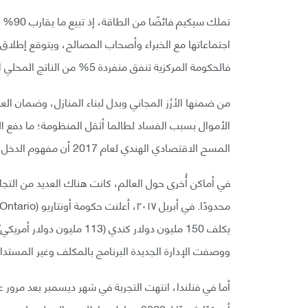
تملك س
فالحكومة المركزية تنفق منفردة 5% من الناتج المحلي الإجمالي على 950 برنامجًا.
من ضمنها الأرُز المجاني وبدل لبناء المنازل، وضمان ال
الأموال بسبب الفساد لطالما أثقل المنظومة؛ ما دفع ا
المسح الاقتصادي الهندي لعام 2017 أن مفهوم الدخل الأساسي فكرة قوية تجدر مناقشتها.
في أماكن أُخرى حول العالم، كانت هناك العديد من التج
يكلف 150 مليون دولار كندي (
ووصفت الإدارة الجديدة البرنامج بالمكلف وغير المستدا