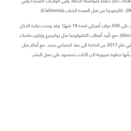
العمل. وليست هناك حاليًا خطط لمواصلة الخطة. وفي الولايات المتحدة وفي
وفي العام الماضي، أعلن أن 100 من السكان سيحصلون على 500 دولار أمريكي لمدة 18 شهرًا. وقد وجدت فكرة الدخل
الأساسي العام مؤيدين في وادي السيليكون (Silicon Valley)، مع تأييد أقطاب التكنولوجيا مثل زوكربيرغ وإيلون ماسك.
تحدث زوكربيرغ في خطابه الذي ألقاه في جامعة هارفارد في عام 2017 عن الحاجة الى عقد اجتماعي جديد، مع أفكار مثل
أنها خطوة ضرورية لأن الآلات تستحوذ على عمل البشر.