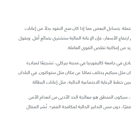
لة. يتساءل البعض عما إذا كان منح النقود بدلًا من إعانات
 ارتفاع الأسعار، فإن الإعانة المالية ستشتري بضائع أقل. ويقول
يد من إمكانية تقلص القوى العاملة.
Pranab Bardh)، الخبير الاقتصادي في جامعة كاليفورنيا في مدينة بيركلي، تشجيعًا لمبادرة
ن مثل سيكيم يختلف تمامًا عن مكان مثل ستوكتون. في البلدان
 خطط الرعاية الاجتماعية الحالية، مثل إعانات البطالة.
 سيكون المنطق هو معالجة الحد الأدنى من انعدام الأمن
ًا، دون مس التدابير الحالية لمكافحة الفقر». نُشر المقال