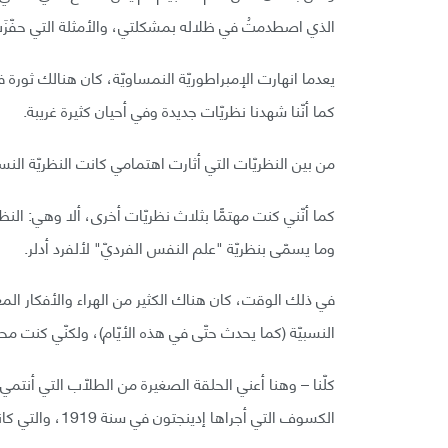
الذي اصطدمتُ في ظلاله بمشكلتي، والأمثلة التي حفّزَتْ
يعدما انهارت الإمبراطوريّة النمساويّة، كان هنالك ثورة في
كما أنّنا شهدنا نظريّات جديدة وفي أحيان كثيرة غريبة.
من بين النظريّات التي أثارت اهتمامي كانت النظريّة النسب
كما أنّني كنت مهتمًّا بثلاث نظريّات أخرى، ألا وهي: النظ
وما يسمّى بنظريّة "علم النفس الفرديّ" لألفرد أدلر.
في ذلك الوقت، كان هناك الكثير من الهراء والأفكار ال
النسبيّة (كما يحدث حتّى في هذه الأيّام)، ولكنّي كنت م
كلّنا – وهنا أعني الحلقة الصغيرة من الطلّاب التي أنتمي
الكسوف التي أجراها إدينجتون في سنة 1919، والتي كانت بمثابة أوّل تأكيد مهمّ لصحّة نظريّة الجاذبيّة لأينشتاين.