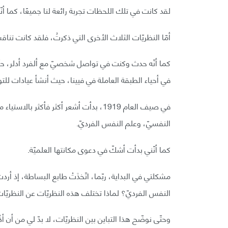
لقد كانت في تلك اللحظات تجربة رائعة لنا جميعًا، كما أنّه
أمّا النظريّات الثلاث الأخرى التي ذكرتُ، فلقد كانت تن
كما أنّه حدث وكنت في تواصل شخصيّ مع ألفرد أدلر، حتّ
في أحياء الطبقة العاملة في فيينا، حيث أنشأ عيادات للتو
في صيف العام 1919، بدأت أشعر أكثر فأكثر 
النفسيّ، وعلم النفس الفرديّ.
كما أنّني بدأت أشكّ في دعوى مكانتها العلميّة.
مشكلتي في البداية، ربّما، اتّخذَتْ طابع البساطة، إذ أر
النفس الفرديّ؟ لماذا تختلف هذه النظريّات عن النظريّات 
وحتّى نوضّح هذا التباين بين النظريّات، لا بدّ لي من أن أ