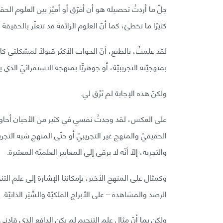
جلّ ما أردتُ تحصيله هو أن أفرّق أو أميّز بين العلوم الحقيق
كثيرًا ما تخطئ، كما أنّ العلوم الزائفة قد تتعثّر بالحقيقة أح
لقد علمتُ، بالطبع، أنّ الجواب الأكثر قبولًا لمشكلتي كان 
بمنهجيّته التجريبيّة، أو جوهريًّا بمنهجه الاستقرائيّ الذ
ولكنّ هذه الإجابة لم تَرُق لي.
على العكس، لقد وجدتُ نفسي في كثير من الأحيان أحاول 
الحقيقيّ والمنهج غير التجريبيّ أو حتّى المنهج شبه التج
والتجربة، إلاّ أنّه لا يرقى إلى المعايير العلميّة المعتبرة.
وكمثال على المنهج الأخير، بإمكاننا الإشارة إلى علم التنج
الرصد والمشاهدة – على الأبراج الفلكيّة والسِّيَر الذاتيّة.
ولكن بما أنّ مثال علم التنجيم لم يكن الدافع الذي قادن