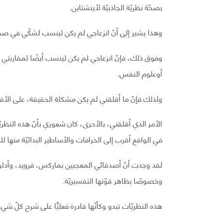
بصحّة نظريّة الجاذبيّة لأينشتاين.
وهذا يشير إلى أنّ انزعاجي لم يكن لينسب لشكّي في صحّة
وفوق ذلك، فإنّ انزعاجي لم يكن لينسب أيضًا لمقاربتي الشع
أوعلوم النفس.
ولذلك فإنّ ما أقلقني لم يكن مشكلة الحقيقة، على الأقلّ
الأمر الذي أقلقني، بالأحرى، كان شعوري بأنّ هذه النظريّات
في الواقع أقرب إلى الخرافات والأساطير البدائيّة منها لل
لقد وجدت أنّ أصدقائي المعجبين بماركس، فرويد، وأدلر كا
وخصوصًا بظاهر قوّتها التفسيريّة.
هذه النظريّات تبدو وكأنّها قادرة فعليًّا على شرح كلّ ش