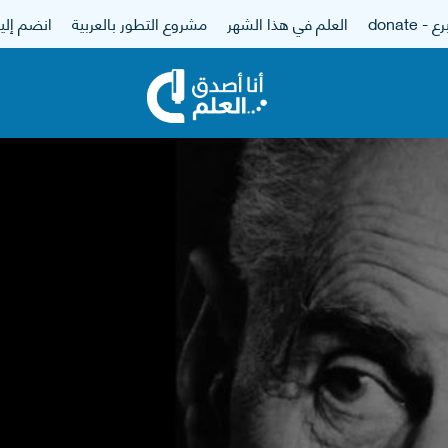
 - donate
العلم في هذا الشهر
مشروع التطور بالعربية
انضم إلين