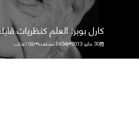
كارل بوبر: العلم كنظريات قابلة
30 مايو 2013
643
مشاهدة
0
اعجاب
•
•