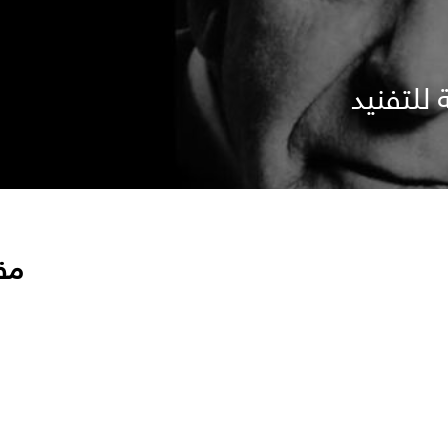
 للتفنيد
مق