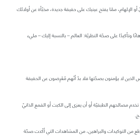
يّ أو الإلهام، ممّا يفتح عينيك على حقيقة جديدة، مخبّأة عن أولائك
ًا وتأكيدًا على صحّة النظريّة: العالم – بالنسبة إليك – مليء
لذين لا يؤمنون بصحّتها فلا بدّ أنّهم مُعْرِضون عن الحقيقة
ة لا تخدم مصالحهم الطبقيّة أو أن يعزى إلى الكبت أو القمع الذاتيّ
ج.
المنقطع من التوكيدات والبراهين، من المشاهدات التي أكّدت صحّة