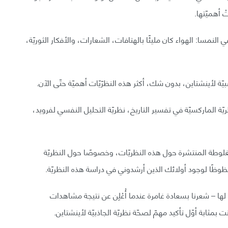
 أهميّتها.
 النمسا: الهواء كان مليئًا بالهتافات، الشعارات، والأفكار الثوريّة،
يّة لأينشتاين، بدون شك، أكثر هذه النظرّيّات أهميّة حتّى الآن.
ريّة الماركسيّة في تفسير التاريخ، نظريّة التحليل النفسي لفرويد،
مغلوطة المنتشرة حول هذه النظريّات، وخصوصًا حول النظريّة
حظوظًا لوجود أولائك الذين أرشدوني في دراسة هذه النظريّة.
 لها – شعرنا بسعادة غامرة عندما أُعْلِن عن نتيجة مشاهدات