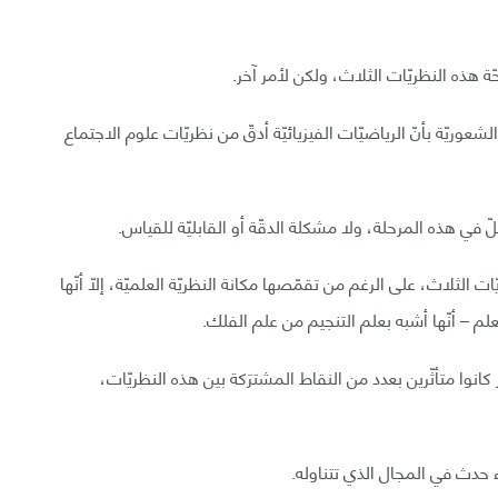
 هذه النظريّات الثلاث، ولكن لأمر آخر.
وريّة بأنّ الرياضيّات الفيزيائيّة أدقّ من نظريّات علوم الاجتماع
 في هذه المرحلة، ولا مشكلة الدقّة أو القابليّة للقياس.
 الثلاث، على الرغم من تقمّصها مكانة النظريّة العلميّة، إلّا أنّها
علم – أنّها أشبه بعلم التنجيم من علم الفلك.
نوا متأثّرين بعدد من النقاط المشترَكة بين هذه النظريّات،
يء حدث في المجال الذي تتناوله.