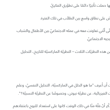
ا حملت تأثيرًا دائمًا على تطوّري الفكريّ.
اقش على نطاق واسع بين الطلاّب في تلك الفترة.
ى أنّني تعاونت معه في عمله الاجتماعيّ بين الأطفال والشباب
جيه الاجتماعيّ.
بالاستياء من هذه النظريّات الثلاث – النظريّة الماركسيّة للتاريخ، التحليل
دت أن أعرف "ما هو الخلل في الماركسيّة، التحليل النفسيّ، وعلم
الفيزيائية، عن نظريّة نيوتن، وخصوصًا عن النظريّة النسبيّة؟".
ذْكُر أنّ قلّة منّا في ذلك الوقت كانوا على استعداد للبوح باعتقادهم