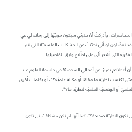
محاضرات، وأدركتُ أنّ حديثي سيكون موجّهًا إلى زملاء لي في
ا قد تفضّلون لو أنّي تحدّثتُ عن المشكلات الفلسفيّة التي تثير
كريّة التي أشعر أنّي على اطّلاع وثيق بتفاصيلها.
: أن أعطيكم تقريرًا عن أعمالي الشخصيّة في فلسفة العلوم منذ
 الآتية: "متى تكتسب نظريّة ما مقامًا أو مكانة علميّة؟"، أو بكلمات أخرى:
يّ أو الوضعيّة العلميّة لنظريّة ما؟".
تكون النظريّة صحيحة؟"، كما أنّها لم تكن مشكلة "متى تكون