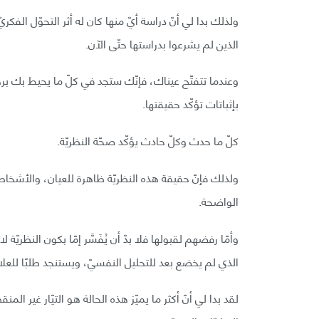
ولذلك بدا لي أنّ دراسة أيّ منها كان له أثر التحوّل الفكر
الذين لم يشرعوا بدراستها حتّى الآن.
وعندما تتفتّح عيناك، فإنّك ستجد في كلّ ما يحيط بك برهان
بإثباتات تؤكّد حقيقتها.
كلّ ما حدث وكلّ حادث يؤكّد صحّة النظريّة.
ولذلك فإنّ حقيقة هذه النظريّة ظاهرة للعيان، والأشخاص ا
الواضحة.
وأمّا رفضهم لقبولها فلا بدّ أن يُفَسَّر إمّا بكون النظريّ
الذي لم يخضع بعد للتحليل النفسيّ، ويستنجد طلبًا للعلا
لقد بدا لي أنّ أكثر ما يميّز هذه الحالة هو التيّار غير 