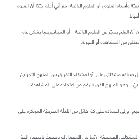
يّة وأشباه العلوم، أو العلوم الزائفة، مع أنّي أعلم جيّدًا أنّ العلوم
يانًا.
أنّ العلم يتميّز عن العلوم الزائفة – أو الميتافيزيقيا بشكل عام –
ي ينطلق من المشاهدة أو التجربة.
صياغة مشكلتي على أنّها مشكلة التفريق بين المنهج التجريبيّ
ريبيّ – وهو المنهج الذي بالرغم من اعتماده على المشاهدة
يم، وإلى اعتماده على كمّ هائل من الأدلّة التجريبيّة المرتكزة على
ي لمشكلتي الفلسفيّة، ربّما من الأفضل لو وصفتُ باختصار الجوّ