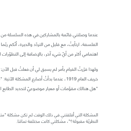
عندما وصلتني قائمة بالمشاركين في هذه السلسلة من ال
الفلسفة، ارتأيتُ، مع قليل من التردّد والحيرة، أنّكم ربّم
اهتمامي أكثر من أيّ شيء آخر، بالإضافة إلى التطوّرات الف
ولهذا قرّرتُ القيام بأمر لم يسبق لي أن فعلتُ قبل الآن
خريف العام 1919، عندما بدأتُ أصارع المشكلة
"هل هنالك مقوّمات أو معيار موضوعيّ لتحديد الطابع العلم
المشكلة التي أقلقتني في ذلك الوقت لم تكن مشكلة "متى 
النظريّة مقبولة؟"، مشكلتي كانت مختلفة تمامًا.