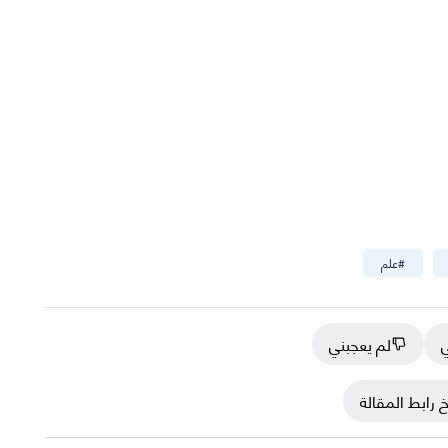
#
علم
ي
لم يعجبني
 رابط المقالة