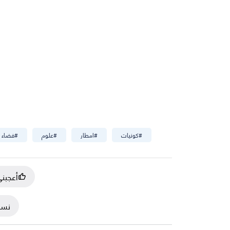
#
كونيات
#
امطار
#
علوم
#
فضاء
أعجبن
نسخ