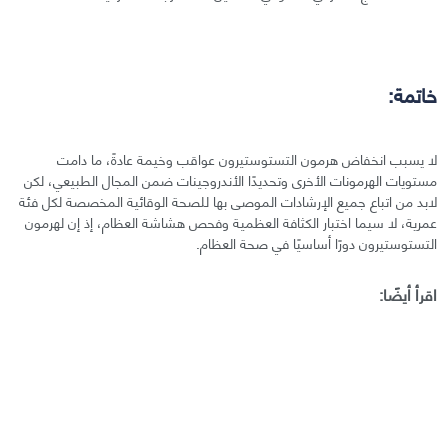
خاتمة:
لا يسبب انخفاض هرمون التستوستيرون عواقب وخيمة عادةً، ما دامت
مستويات الهرمونات الأخرى وتحديدًا الأندروجينات ضمن المجال الطبيعي، لكن
لابد من اتباع جميع الإرشادات الموصى بها للصحة الوقائية المخصصة لكل فئة
عمرية، لا سيما اختبار الكثافة العظمية وفحص هشاشة العظام، إذ إن لهرمون
التستوستيرون دورًا أساسيًا في صحة العظام.
اقرأ أيضًا: