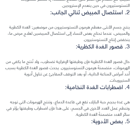
التستوستيرون في حين ينعدم الإستروجين.
2. استئصال المبيض ثنائي الجانب:
ينتج جسم الأنثى معظم هرمون التستوستيرون من موضعين: الغدة الكظرية
والمبيض، عندما تحتاج بعض النساء إلى استئصال المبيضين لعلاج مرض ما،
ينخفض إنتاج التستوستيرون.
3. قصور الغدة الكظرية:
حال قصور الغدة الكظرية فإن وظيفتها الإفرازية تضطرب، ولا تُنتج ما يكفي من
الهرمونات، متضمنةً هرمون التستوستيرون. يحدث قصور الغدة الكظرية بسبب
أحد أمراض المناعة الذاتية، أو بعد التوقف المفاجئ عن تناول أدوية
الستيرويدات.
4. اضطرابات الغدة النخامية:
هي غدة بحجم حبة البازلاء تقع في قاعدة الدماغ، وتنتج الهرمونات التي توجه
وتنظم عمل الغدد الأخرى في الجسم، على هذا فإن اضطراب وظيفتها يؤثر في
سائر الغدد متضمنةً الغدة الكظرية.
5. بعض الأدوية: