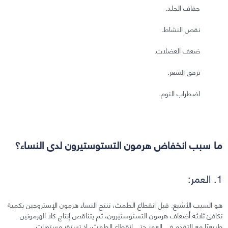
جفاف الجلد.
نقص النشاط.
ضعف العضلات.
ترقق الشعر.
اضطراب النوم.
ما سبب انخفاض هرمون التستوستيرون لدى النساء؟
1. العمر:
هو السبب الأشيع. قبل انقطاع الطمث، تنتج النساء هرمون الإستروجين بكمية
تكافئ ثلاثة أضعاف هرمون التستوستيرون، ثم يتناقص إنتاج كلا الهرمونين
طبيعيًا مع التقدم في العمر حتى انقطاع الطمث، إذ تستقر مستويات