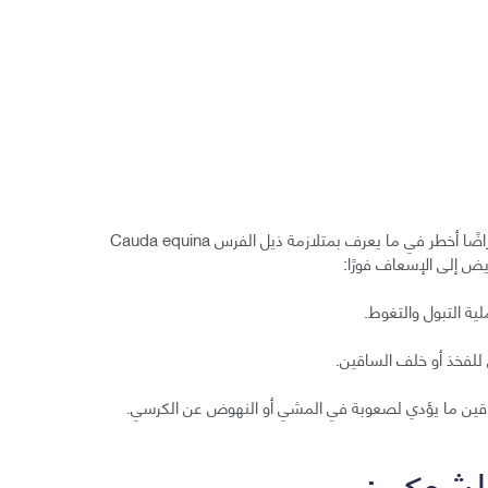
يمكن أن يسبّب انضغاط الأعصاب في المنطقة القطنية أعراضًا أخطر في ما يعرف بمتلازمة ذيل الفرس Cauda equina
ة التبول والتغوط.
ي للفخذ أو خلف الساقين.
ساقين ما يؤدي لصعوبة في المشي أو النهوض عن الكرسي.
لشوكي: