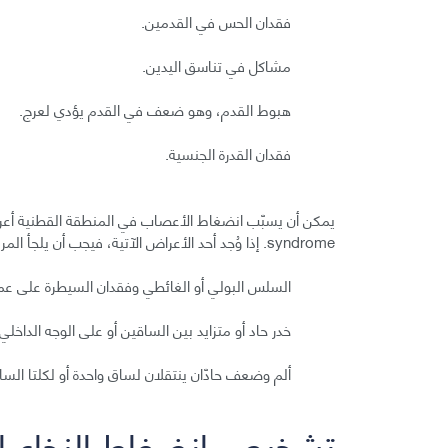
فقدان الحس في القدمين.
مشاكل في تناسق اليدين.
هبوط القدم، وهو ضعف في القدم يؤدي لعرج.
فقدان القدرة الجنسية.
syndrome. إذا وُجد أحد الأعراض الآتية، فيجب أن يلجأ المريض إلى الإسعاف فورًا:
السلس البولي أو الغائطي وفقدان السيطرة على عملي
خدر حاد أو متزايد بين الساقين أو على الوجه الداخل
ألم وضعف حادّان ينتقلان لساق واحدة أو لكلتا ال
تشخيص انضغاط النخاع ا