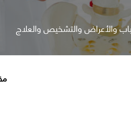
باب والأعراض والتشخيص والعلاج
مق