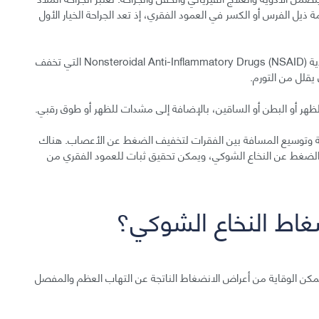
 ذيل الفرس أو الكسر في العمود الفقري، إذ تعد الجراحة الخيار الأول
قد تتضمن الأدوية مضادات الالتهاب غير الستيرويدية Nonsteroidal Anti-Inflammatory Drugs (NSAID) التي تخفف
 يقلل من التورم.
لظهر أو البطن أو الساقين، بالإضافة إلى مشدات للظهر أو طوق رقبي.
ة وتوسيع المسافة بين الفقرات لتخفيف الضغط عن الأعصاب. هناك
 الضغط عن النخاع الشوكي، ويمكن تحقيق ثبات للعمود الفقري من
غاط النخاع الشوكي؟
يمكن الوقاية من أعراض الانضغاط الناتجة عن التهاب العظم والمفصل