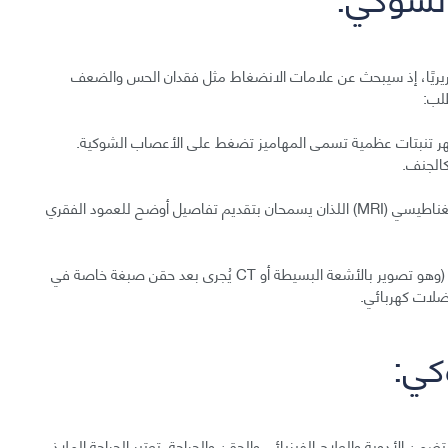
ريريًا، إذ سيبحث عن علامات الانضغاط مثل فقدان الحس والضعف
لب:
ر تنبتات عظمية تسمى المهاميز تضغط على الأعصاب الشوكية.
الجنف.
تصوير مقطعي محوسب (CT) أو تصوير بالرنين المغناطيسي (MRI) اللذان يسمحان بتقديم تفاصيل أوضح للعمود الفقري
قد تتضمن الفحوص الأخرى تصوير النخاع الشعاعي (وهو تصوير بالأشعة البسيطة أو CT يُجرى بعد حقن صبغة خاصة في
ضلات كهربائي.
كي:
من الأدوية والعلاج الفيزيائي والحقن والجراحة. تعتبر الجراحة الملاذ