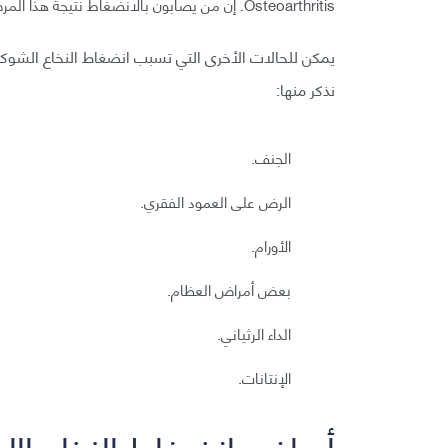
Osteoarthritis. إن من يصابون بالانضغاط نتيجة هذا المرض غالبًا ما تكون أعمارهم فوق 50 سنة.
يمكن للحالات الأخرى التي تسبب انضغاط النخاع الشوكي
نذكر منها:
الجنف.
الرض على العمود الفقري.
الأورام.
بعض أمراض العظام.
الداء الرثياني.
الإنتانات.
أعراض انضغاط النخاع اا