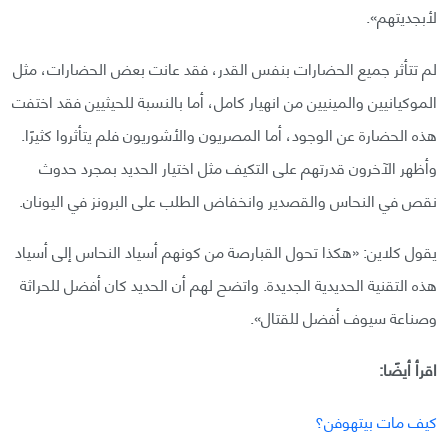
لأبجديتهم».
لم تتأثر جميع الحضارات بنفس القدر، فقد عانت بعض الحضارات، مثل
الموكيانيين والمينيين من انهيار كامل، أما بالنسبة للحيثيين فقد اختفت
هذه الحضارة عن الوجود، أما المصريون والأشوريون فلم يتأثروا كثيرًا.
وأظهر الآخرون قدرتهم على التكيف مثل اختيار الحديد بمجرد حدوث
نقص في النحاس والقصدير وانخفاض الطلب على البرونز في اليونان.
يقول كلاين: «هكذا تحول القبارصة من كونهم أسياد النحاس إلى أسياد
هذه التقنية الحديدية الجديدة. واتضح لهم أن الحديد كان أفضل للحراثة
وصناعة سيوف أفضل للقتال».
اقرأ أيضًا:
كيف مات بيتهوفن؟