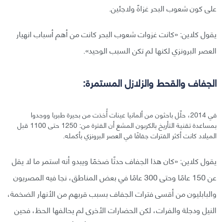
على كون شعوب البحر غزاةً ولاجئين.
يقول كلاين: «كانت غزوات شعوب البحر كانت من أهم أسباب انهيار
العصر البرونزي لكنها لم تكن السبب الوحيد».
الجفاف والقحط والزلازل المستمرة:
في 2014، حلّل باحثون من ألمانيا عينات أُخذت من بحيرة طبريا ووجدوا
بمساعدة تقنية التأريخ بالكربون المشع أن الفترة من: 1250 حتى 1100 قبل
الميلاد كانت أكثر الفترات جفافًا في العصر البرونزي بأكمله.
يقول كلاين: «كان هذا الجفاف حدثًا ضخمًا ويبدو أنه استمر ما لا يقل
عن 150 عامًا وحتى 300 عامًا في بعض المناطق، نجا فيه المصريون
والبابليون من أقسى فترات الجفاف بسبب قربهم من الأنهار الضخمة،
النيل ودجلة والفرات، لكن الحضارات الأخرى لم يحالفها الحظ، فحين