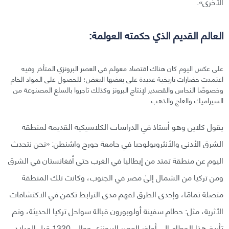
الأخرى».
العالم القديم الذي حكمته العولمة:
على عكس اليوم كان هناك اقتصاد معولم في العصر البرونزي المتأخر وفيه
اعتمدت حضارات تاريخية عديدة على بعضها البعض؛ للحصول على المواد الخام
وخصوصًا النحاس والقصدير لإنتاج البرونز وكذلك تاجروا بالسلع المصنوعة من
السيراميك والعاج والذهب.
يقول كلاين وهو أستاذ في الدراسات الكلاسيكية القديمة لمنطقة
الشرق الأدنى والأنثروبولوجيا في جامعة جورج واشنطن: «نحن نتحدث
اليوم عن منطقة تمتد من إيطاليا في الغرب حتى أفغانستان في الشرق
ومن تركيا من الشمال إلىٰ مصر في الجنوب، وكانت تلك المنطقة
متصلة تمامًا، وإحدى الطرق لفهم مدى الترابط تكمن في الاكتشافات
الأثرية، مثل: حطام سفينة أولوبورون قبالة سواحل تركيا الحديثة، وتم
تأريخ هذا الحطام إلى أواخر العصر البرونزي حوالي 1320 قبل الميلاد،