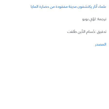
علماء آثار يكتشفون مدينة مفقودة من حضارة المايا
ترجمة: لؤي بوبو
تدقيق :حُسام الدِّين طَلعَت
المصدر