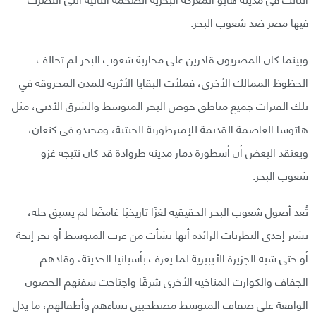
فيها مصر ضد شعوب البحر.
وبينما كان المصريون قادرين على محاربة شعوب البحر لم تحالف
الحظوظ الممالك الأخرى، فملأت البقايا الأثرية للمدن المحروقة في
تلك الفترات جميع مناطق حوض البحر المتوسط والشرق الأدنى، مثل
هاتوسا العاصمة القديمة للإمبرطورية الحيثية، ومجيدو في كنعان،
ويعتقد البعض أن أسطورة دمار مدينة طروادة قد كان نتيجة غزو
شعوب البحر.
تُعد أصول شعوب البحر الحقيقية لغزًا تاريخيًا غامضًا لم يسبق حله،
تشير إحدى النظريات الرائدة أنها نشأت من غرب المتوسط أو بحر إيجة
أو حتى شبه الجزيرة الأيبيرية لما يعرف بأسبانيا الحديثة، وقادهم
الجفاف والكوارث المناخية الأخرى شرقًا واجتاحت سفنهم الحصون
الواقعة على ضفاف المتوسط مصطحبين نساءهم وأطفالهم، ما يدل