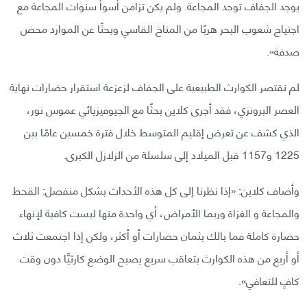
يوجد الجفاف توجد المجاعة. ولم يكن تزامن أسوأ سنوات المجاعة مع
اجتياح شعوب البحر هربًا من المناخ القاسي وبحثًا عن الموارد محض
صدفة».
لم تقتصر الكوارث الطبيعية على الجفاف لزعزعة استقرار حضارات نهاية
العصر البرونزي، فقد أجرى كلاين بحثًا مع الجيوفيزيائي عموس نور،
الذي كشف عن تعرض إقليم المتوسط خلال فترة خمسين عامًا بين
1225 و1157 قبل الميلاد إلى سلسلة من الزلازل الكبرى.
وأضاف كلاين: «إذا نظرنا إلى كل هذه الأحداث بشكل منفصل: القحط
والمجاعة و الغزاة وربما الأمراض، أي واحدة منها ليست كافية لإنهاء
حضارة كاملة فما بالك بثمان حضارات أو أكثر، ولكن إذا اجتمعت ثلاث
أو أربع من هذه الكوارث بتعاقب سريع يصبح الوضع كارثيًّا دون وقت
كافٍ للتعافي».