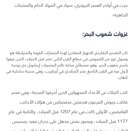
جرت في أواخر العصر البرونزي، سواء في المواد الخام والمنتجات
الجاهزة».
غزوات شعوب البحر:
كان التفسير التقليدي للانهيار المفاجئ لهذه الحضارات القوية والمترابطة هو
وصول غزو من اللصوص في مطلع القرن الثاني عشر قبل الميلاد، الذين عرفوا
باسم شعوب البحر. وهو مصطلح صاغه عالم المصريات إيمانويل دي روجيه
لأول مرة في القرن التاسع عشر الميلادي في أوغاريت، وهي مدينة ساحلية في
كنعان.
كتب الملك عن الأعداء المجهولين الذين أحرقوا المدينة، وفي مصر
قاتلت جيوش الفرعون هجمتين منفصلتين من هؤلاء الأجانب
الغامضين، الأولى كانت في عام 1207 قبل الميلاد، والثانية في عام
1177 قبل الميلاد، ويصور نقش مذهل على جدران معبد رمسيس
الثالث في مدينة هابو المعركة البحرية الضخمة الثانية التي انتصرت