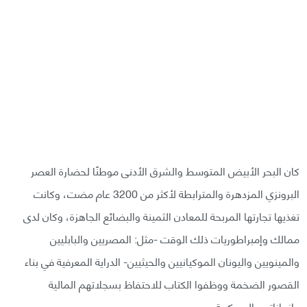
كان البحر الأبيض المتوسط والشرق الأدنى موطنًا لحضارة العصر
البرونزي المزدهرة والمترابطة لأكثر من 3200 عام مضت، وكانت
تغذيها تجارتها المربحة للمعادن الثمينة والبضائع الجاهزة، وكان لدى
ممالك وإمبراطوريات ذلك الوقت -مثل: المصريين والبابليين
والمينويين واليونان الموكيانيين والحيثيين- الدراية المعرفية في بناء
القصور الضخمة ووظفوا الكتاب للاحتفاظ بسجلاتهم المالية
وانجازاتهم العسكرية.