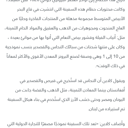
وكانت محتويات حطام هذه السفينة التي انتشرت في قاع البحر
الأبيض المتوسط مجموعة مذهلة من المنتجات الفاخرة وحليًا من
العاج المنحوت ومجوهرات من الذهب والعقيق والمواد الخام الثمينة،
مثل: أنياب الفيلة وقشور بيض النعام التي أتوا بها من موانئ بعيدة ،
وكان على متنها شحنات من سبائك النحاس والقصدير بنسب نموذجية
من 10 إلى 1 وهي وصفة لصنع البرونز المعدن الأقوى والأكثر لمعاناً
في ذلك الوقت».
ويقول كلاين أن النحاس قد استُخرج في قبرص والقصدير في
أفغانستان بينما المعادن الثمينة، مثل الذهب والفضة جاءت من
اليونان ومصر وحتى خشب الأرز الذي استُخدم في بناء هيكل السفينة
تم استيراده من لبنان.
وأضاف كلاين: «تعد تلك السفينة نموذجًا مصغرًا للتجارة الدولية التي