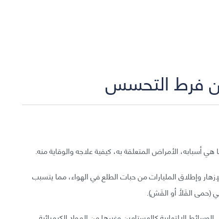
عن فرط التحسس
أسبابه، الأمراض المتعلقة به، كيفية علاجه والوقاية منه.
لإزهار وإطلاق المليارات من حبات الطلع في الهواء، مما يتسبب
مى القَلَأ أو القَش).
 الوسائط الالتهابية كالهستامين وغيرها من المواد الكيميائية