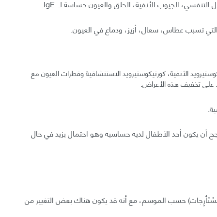
ل التنفسي، الجيوب الأنفية، الحلق والعيون حساسة لـ IgE.
ى التي تسبب عطاس، سعال، أزيز، ودماع في العيون.
إن استخدام مضادات الهستامين غير المسكنة للألم، كورتيكوستيرويد‎ الأنفية، كورتيكوستيرويد‎ الاستنشاقية وقطرات العيون مع
د على تخفيف هذه الأعراض.
ة.
ح أن يكون أحد الأطفال لديه حساسية وهو احتمال يزيد في حال
ُسْتَأرِجات) حسب الموسم، مع أنه قد يكون هناك بعض التغيير من