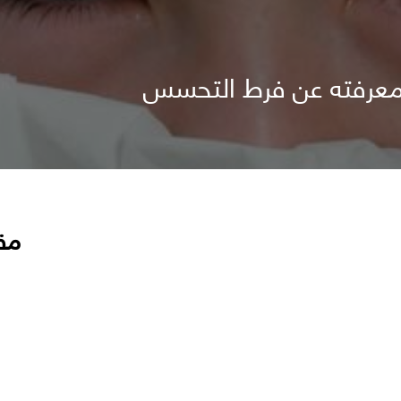
 معرفته عن فرط التحسس
مق