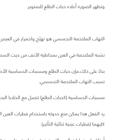
وتظهر الصورة أعلاه حبات الطلع للصنوبر.
التهاب الملتحمة التحسسي هو تهيّج واحمرار في العي
تشبه الملتحمة في العين بمخاطية الأنف من حيث السط
بناءً على ذلك،فإن حبات الطلع ومسببات الحساسية الأخر
تسبب التهاب الملتحمة التحسسي.
مسببات الحساسية (كحبات الطلع) تتصل مع الخلايا البدين
رد الفعل هذا يمكن منع حدوثه باستخدام قطرات العين الت
كليهما (قطرات عينية ثنائية التأثير).
أمثلة على قطرات العين التي تحتوي مضاد هستامين : Ketotifen, azelastine, olopatadine, epinastine.