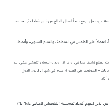
ية في فصل الربيع، يبدأ انتقال الطلع من شهر شباط حتّى منتصف
ً، اعتماداً على الطقس في المنطقة، والمناخ الشتوي، وأنماط
 الطلع نشطةً جداً في أواخر آذار وبداية نيسان. تتفشى حمّى الأرز
وبريات – الموضحة في الصورة أعلاه في شهري كانون الأول
آذار.
تسبب حبات الطلع رد الفعل التحسسي فقط عند الأشخاص الذين لديهم أضداد تحسسية (الغلوبولين المناعي E "IgE")