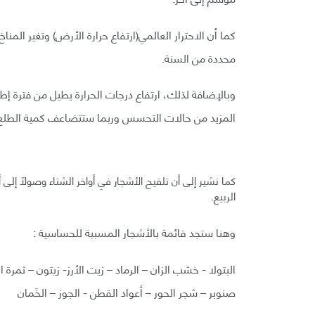
كما أن الاحترار العالمي(ارتفاع حرارة الأرض) وتغير الم
محددة من السنة.
وبالإضافة لذلك، ارتفاع درجات الحرارة يطيل من فترة إط
المزيد من حالات التحسس وربما ستتضاعف كمية الطلع بحلو
كما نشير إلى أن تلقيح الأشجار في أواخر الشتاء وصولاً إلى
الربيع.
وهنا ستجد قائمة بالأشجار المسببة للحساسية :
البتولا - خشب الزان – الرماد – زيت الأرز- زيتون – ثمرة ا
صنوبر – شجر الحور – أعواد القطن - الجوز – الخَمان