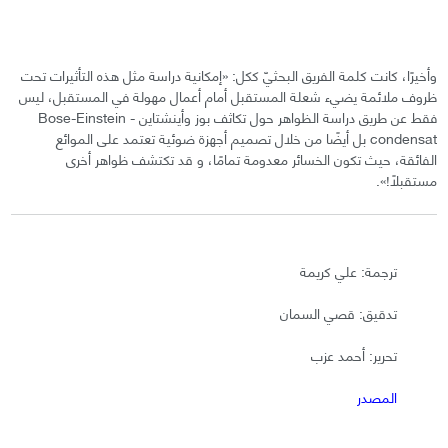
وأخيرًا، كانت كلمة الفريق البحثيّ ككل: «إمكانية دراسة مثل هذه التأثيرات تحت
ظروف ملائمة يضيء شعلة المستقبل أمام أعمال مهولة في المستقبل، ليس
فقط عن طريق دراسة الظواهر حول تكاثف بوز وأينشتاين - Bose-Einstein
condensat بل أيضًا من خلال تصميم أجهزة ضوئية تعتمد على الموائع
الفائقة، حيث تكون الخسائر معدومة تمامًا، و قد تكتشف ظواهر أخرى
مستقبلًا!».
ترجمة: علي كريمة
تدقيق: قصي السمان
تحرير: أحمد عزب
المصدر