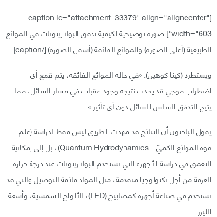
[caption id="attachment_33379" align="aligncenter"
width="603"]
صورة توضيحية لكيفية تدفق البولاريتونات في الموائع
الطبيعية (أعلى الصورة) والموائع الفائقة (أسفل الصورة).[/caption]
ويستطرد (كينا كوهين): «في حالة الموائع الفائقة، يتم قمع أي
اضطراب موجي قد يحدث نتيجة وجود عقبات في مسار السائل، مما
يتيح التدفق السلس للسائل دون أي تأثير.»
يقول الباحثون أن النتائج قد مهدت الطريق ليس فقط لدراسة (علم
قوة الموائع الكميّ – Quantum Hydrodynamics)، بل إلى إمكانية
التعمق في دراسة الأجهزة التي تستخدم البولاريتونات عند درجة حرارة
الغرفة من أجل تكنولوجيا متقدمة، مثل المواد فائقة التوصيل والتي قد
تستخدم في صناعة أجهزة كمصابيح (LED)، الألواح الشمسية، وأشعة
الليزر.