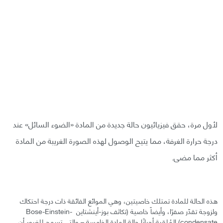
لأول مرة، حقق فيزيائيون حالة جديدة من المادة «الضوء السائل» عند
درجة حرارة الغرفة، مما يتيح الوصول لهذه الصورة الغريبة من المادة
أكثر مما مضى.
هذه الحالة للمادة تمتلك خاصيتين، وهي الموائع الفائقة ذات درجة احتكاك
ولزوجة تقدّر صفرًا، وأيضاً خاصية (تكاثف بوز-أينشتاين -Bose-Einstein
condensate) المُلقبة أحيانًا حالة المادة الخامسة – والتي تسمح للضوء أن