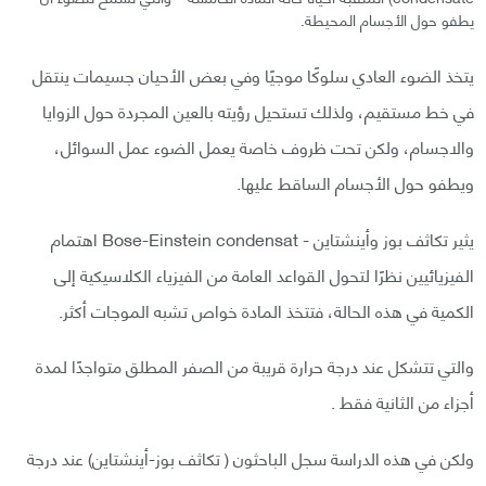
يطفو حول الأجسام المحيطة.
يتخذ الضوء العادي سلوكًا موجيًا وفي بعض الأحيان جسيمات ينتقل
في خط مستقيم، ولذلك تستحيل رؤيته بالعين المجردة حول الزوايا
والاجسام، ولكن تحت ظروف خاصة يعمل الضوء عمل السوائل،
ويطفو حول الأجسام الساقط عليها.
يثير تكاثف بوز وأينشتاين - Bose-Einstein condensat اهتمام
الفيزيائيين نظرًا لتحول القواعد العامة من الفيزياء الكلاسيكية إلى
الكمية في هذه الحالة، فتتخذ المادة خواص تشبه الموجات أكثر.
والتي تتشكل عند درجة حرارة قريبة من الصفر المطلق متواجدًا لمدة
أجزاء من الثانية فقط .
ولكن في هذه الدراسة سجل الباحثون ( تكاثف بوز-أينشتاين) عند درجة