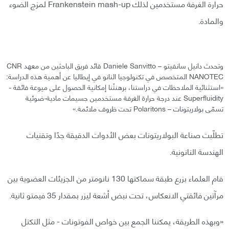
حرارة الغرفة مستخدمين لذلك Frankenstein mash-up لمزج الضوء
والمادة.
وتحدث دانيل سانفيتو – Daniele Sanvitto قائد فريق الباحثين من معهد CNR
NANOTEC المتخصص في تكنولوجيا النانو في إيطاليا عن أهمية هذه الدراسة:
«استثنائية الملاحظات في دراستنا، برهنتُنا إمكانية الحصول على ميوعة فائقة -
Superfluidity عند درجة حرارة الغرفة مستخدمين جسيمات مادية-ضوئية
تسمّى بولاريتونات – Polaritons تحت ظروف ملائمة.»
تطلّبت صناعة البولاريتونات بعض الأدوات الدقيقة جدًا وتقنيات
الهندسة النانونية.
قام العلماء بزرع طبقة سماكتها 130 نانومتر من الجزيئات العضوية بين
مرآتين فائقتي الانعكاس، تحت نبض أشعة ليزر بمقدار 35 فيمتو ثانية.
«وبهذه الطريقة، يمكننا الجمع بين خواص الفوتونات - مثل التكتل