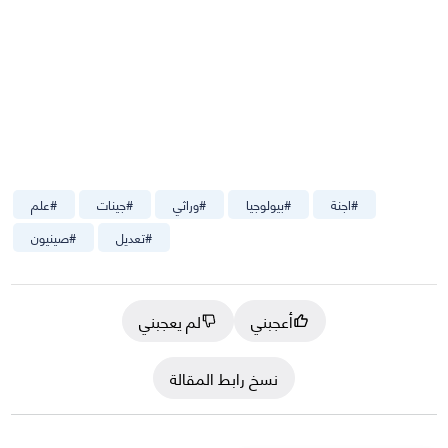
#
اجنة
#
بيولوجيا
#
وراثي
#
جينات
#
علم
#
تعديل
#
صينيون
أعجبني
لم يعجبني
نسخ رابط المقالة