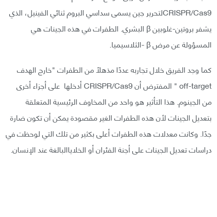
CRISPR/Cas9لتحرير جين يسمى سداسي البروم ثنائي الفينيل، الذي
يشفر بروتين-غلوبين β البشري. الطفرات في هذه الجينات هي
المسؤولة عن مرض β -الثلاسيميا.
كما وجد الفريق خلال تجاربه عددًا مذهلًا من الطفرات "خارج الهدف
off-target " المفترض أن CRISPR/Cas9 أدخلها على أجزاء أخرى
من الجينوم. هذا التأثير هو واحد من المخاوف الرئيسية المتعلقة
بتعديل الجينات لأن هذه الطفرات الغير مقصودة يمكن أن تكون ضارة
جدًا. وكانت معدلات هذه الطفرات أعلى بكثير من تلك التي لوحظت في
دراسات تعديل الجينات على أجنة الفئران أو الخلاياالبالغة عند الإنسان.