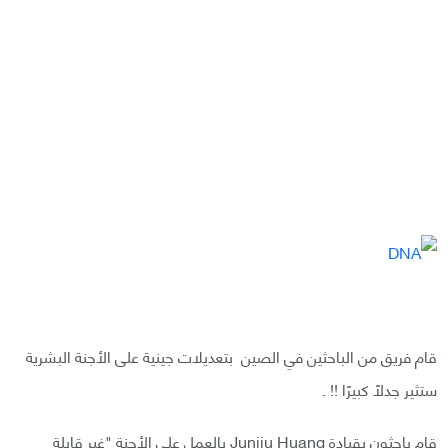
قام فريق من الباحثين في الصين بتعديلات جينية على الأجنة البشرية
ستثير جدلًا كبيرًا !! .
قام باحثون بقيادة Junjiu Huang بالعمل على الأجنة "غير قابلة