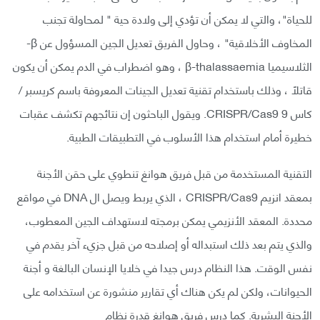
للحياة"، والتي لا يمكن أن تؤدي إلى ولادة حية " لمحاولة تجنب
المخاوف الأخلاقية" ، وحاول الفريق تعديل الجين المسؤول عن β-
الثلاسيميا β-thalassaemia ، وهو اضطراب في الدم يمكن أن يكون
قاتلًا ، وذلك باستخدام تقنية تعديل الجينات المعروفة باسم كريسبر /
كاس 9 CRISPR/Cas9. ويقول الباحثون إن نتائجهم تكشف عقبات
خطيرة أمام استخدام هذا الأسلوب في التطبيقات الطبية.
التقنية المستخدمة من قبل فريق هوانغ تنطوي على حقن الأجنة
بمعقد انزيم CRISPR/Cas9 ، الذي يربط ويصل ال DNA في مواقع
محددة. المعقد الأنزيمي يمكن برمجته لاستهداف الجين المعطوب،
والذي يتم بعد ذلك استبداله أو إصلاحه من قبل جزيء آخر يقدم في
نفس الوقت. هذا النظام درس جيدا في خلايا الإنسان البالغة و أجنة
الحيوانات، ولكن لم يكن هناك أي تقارير منشورة عن استخدامه على
الأجنة البشرية. كما درس فريق هوانغ قدرة نظام