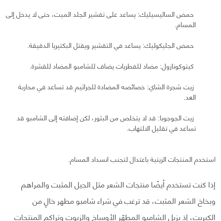
حمض الساليسيليك: يساعد على تقشير الجلد الميت، حتى لا يدخل إلى
المسام.
حمض الجليكوليك: يساعد في التقشير ويقتل البكتيريا الدقيقة.
كيتوكونازول: مضاد للفطريات يضاف للشامبو المضاد للقشرة.
زيت شجرة الشاي: خصائصه المضادة للجراثيم قد تساعد في محاربة
العد.
زيت الجوجوبا: قد لا يتخلص من البثور، لكن إضافته إلى الشامبو قد
تساعد في تقليل الالتهاب.
استخدم المنتجات الزيتية باعتدال لتجنب انسداد المسام.
إذا كنت تستخدم أيضًا منتجات الشعر مثل الجيل المثبت والمراهم
وبخاخ الشعر المثبت، قد ترغب في شراء شامبو مطهر خالٍ من
الكبريت، إذ يزيل الشامبو المطهّر الأوساخ والزيوت وتراكم المنتجات