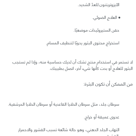
الآيزوتريتنون:للعدّ الشديد.
● العلاج الضوئي.
حقن الستيروئيدات موضعيًا.
استخراج محتوى البثور يدويًا لتنظيف المسام.
لا تستمر في استخدام منتج تشك أن لديك حساسية منه، وإذا لم تستجب
البثور للعلاج أو بدت كأنها شيء آخر، اتصل بطبيبك.
من الممكن أن تكون البثرة:
سرطان جلد، مثل سرطان الخلايا القاعدية أو سرطان الخلايا الحرشفية.
عدوى عميقة أو خراج.
التهاب الجلد الدهني، وهو حالة شائعة تسبب القشور والاحمرار
والقشرة.