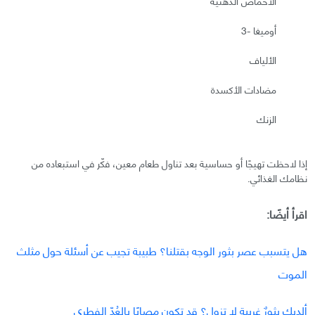
الأحماض الدهنية
أوميغا -3
الألياف
مضادات الأكسدة
الزنك
إذا لاحظت تهيجًا أو حساسية بعد تناول طعام معين، فكّر في استبعاده من
نظامك الغذائي.
اقرأ أيضًا:
هل يتسبب عصر بثور الوجه بقتلنا؟ طبيبة تجيب عن أسئلة حول مثلث
الموت
ألديك بثورٌ غريبة لا تزول؟ قد تكون مصابًا بالعُدّ الفطري