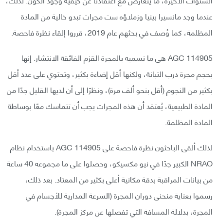
عندما وجد مانسيرا بينيا وزملاؤه ست مجرات تبدو خالية من المادة
المظلمة، كما وُصف في بحثهم عام 2019، قرروا إلقاء نظرة فاحصة.
AGC 114905 هي ما نسميه بالمجرة القزم الفائقة الانتشار. إنها
بحجم مجرة درب التبانة، ولكنها أقل إضاءة بكثير، وتحتوي على عدد أقل
بكثير من النجوم (أقل بنحو ألف مرة)، ونظرًا إلى أن لديها القليل جدًا من
المادة الطبيعية، يُعتقد أن هذه المجرات يجب أن تتماسك معًا بوساطة
المادة المظلمة.
لذلك ألقى الباحثون نظرة فاحصة على AGC 114905 باستخدام نظام
NRAO الكبير جدًا في نيو مكسيكو، وحصلوا على ما مجموعه 40 ساعة
من بيانات المراقبة بدقة مكانية أعلى بكثير من المعتاد. بعد ذلك،
رسموا بعناية منحنى دوران المجرة (السرعة المدارية للأجسام في
المجرة، بدلالة المسافة التي تفصلها عن مركز المجرة).