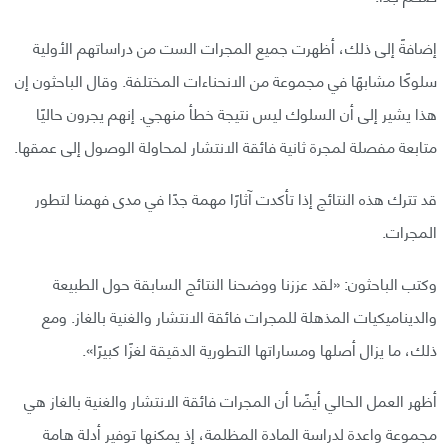
إضافةً إلى ذلك، أظهرت جميع المجرات الست من دراساتهم الأولية
سلوكًا مشابهًا في مجموعة من الانحناءات المختلفة. وقال الباحثون إن
هذا يشير إلى أن السلوك ليس نتيجة خطأ منهجي. إنهم يجرون حاليًا
متابعة مفصلة لمجرة ثانية فائقة الانتشار لمحاولة الوصول إلى عمقها.
قد تترك هذه النتائج إذا تأكدت آثارًا مهمة جدًا في مدى فهمنا لتطور
المجرات.
وكتب الباحثون: «لقد عززنا ووضحنا النتائج السابقة حول الطبيعة
والديناميكيات المذهلة للمجرات فائقة الانتشار والغنية بالغاز. ومع
ذلك، ما يزال أصلها ومساراتها التطورية الدقيقة لغزًا كبيرًا».
أظهر العمل الحالي أيضًا أن المجرات فائقة الانتشار والغنية بالغاز هي
مجموعة واعدة لدراسة المادة المظلمة، إذ يمكنها توفير أدلة هامة