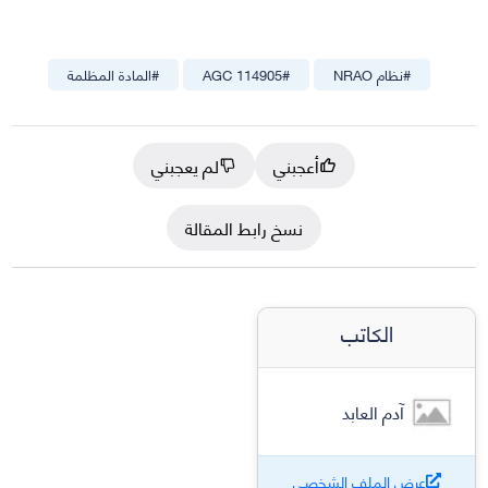
#
نظام NRAO
#
AGC 114905
#
المادة المظلمة
أعجبني
لم يعجبني
نسخ رابط المقالة
الكاتب
آدم العابد
عرض الملف الشخصي