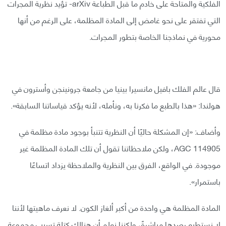
الفلكية والمتاحة على خادم ما قبل الطباعة arXiv- تؤيد نظرية المجرات
التي تفتقر على نحو غامض إلى المادة المظلمة، على الرغم من أنها
محورية في نماذجنا الخاصة بتطور المجرات.
قال عالم الفلك بافيل مانسيرا بينيا من جامعة جرونينجن وأسترون في
هولندا: «هذا بالطبع ما فكرنا به، ونأمله، لأنه يؤكد قياساتنا السابقة».
وأضاف: «إن المشكلة حاليًا أن النظرية تتنبأ بوجود مادة مظلمة في
AGC 114905، ولكن ملاحظاتنا تقول أن تلك المادة المظلمة غير
موجودة. في الواقع، الفرق بين النظرية والملاحظة يزداد اتساعًا
باستمرار».
المادة المظلمة هي واحدة من أكبر ألغاز الكون. لا نعرف ماهيتها لأننا
لا نستطيع رصدها مباشرةً، ولكننا نعلم أن هنالك كتلة تسبب مجموعة