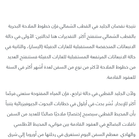
نتيجة نقصان الجليد في القطب الشمالي فإن خطوط الملاحة البحرية
بالقطب الشمالي ستنفتح أكثر. التقديرات هنا لحالتين: الأولى في حالة
الانبعاثات المنخفضة المستقبلية للغازات الدفيئة (اليسار)، والثانية في
حالة الانبعاثات المرتفعة المستقبلية للغازات الدفيئة فستنفتح العديد
من خطوط الملاحة لأكثر من نوع من السفن لعدة أشهر أكثر في السنة
للعقود القادمة.
ولأن الجليد القطبي في حالة تراجع، فإن المياه المفتوحة ستعني فرصًا
أكثر للإبحار. نُشر بحث في أيلول في خطابات البحوث الجيوفيزيائية يتنبأ
بأن المحيط القطبي سيصبح إختصارًا ملاحيًا صالحًا للعديد من السفن
ناقلات البضائع في العقود القادمة بين موانيء المحيط الأطلسي
والهادي. معظم السفن اليوم تستغرق في رحلتها من أوروبا إلي شرق