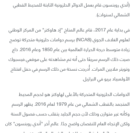
(أندي روبنسون قام بعمل الدوائر الحلزونية الثابتة للمحيط القطبي
الشمالي لسنوات).
في بداية عام 2017، قام عالم المناخ "إد هاوكنز" من المركز الوطني
لعلوم الغلاف الجوي (NCAS) برسم دوامات حلزونية متحركة توضح
زيادة متوسط درجة الحرارة العالمية بين عام 1850 وعام 2016. ذاع
صيت ذلك الرسم سريعًا حتى أنه تم مشاهدته على موقعي فيسبوك
وتويتر ملايين المرات. أُدرجت نسخة من ذلك الرسم في حفل افتتاح
الأولمبياد بريو في البرازيل.
الدوامات الحلزونية المتحركة بالأعلى لهاوكنز هو لحجم المحيط
المتجمد بالقطب الشمالي من عام 1979 لعام 2016. يظهر الرسم
وكأنه غير متوازن وذلك لأن حجم الجليد يتقلب حسب فصول السنة
ولكن الإتجاه العام للنقصان واضح جدًا. عالم آخر "آندي روبنسون" كان
يرسم متمهلًا "دوامة الموت للقطب الشمالي" والتي تفصل بين