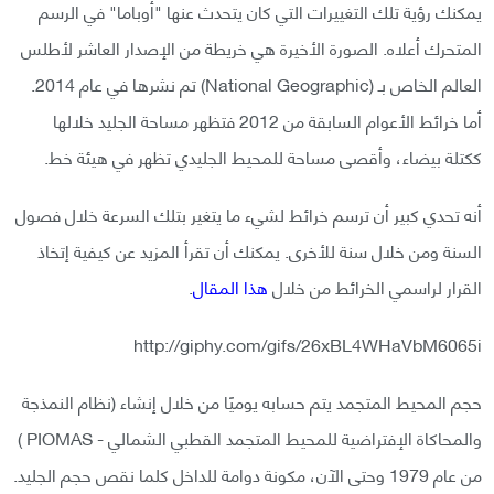
يمكنك رؤية تلك التغييرات التي كان يتحدث عنها "أوباما" في الرسم
المتحرك أعلاه. الصورة الأخيرة هي خريطة من الإصدار العاشر لأطلس
العالم الخاص بـ (National Geographic) تم نشرها في عام 2014.
أما خرائط الأعوام السابقة من 2012 فتظهر مساحة الجليد خلالها
ككتلة بيضاء، وأقصى مساحة للمحيط الجليدي تظهر في هيئة خط.
أنه تحدي كبير أن ترسم خرائط لشيء ما يتغير بتلك السرعة خلال فصول
السنة ومن خلال سنة للأخرى. يمكنك أن تقرأ المزيد عن كيفية إتخاذ
القرار لراسمي الخرائط من خلال
هذا المقال
.
http://giphy.com/gifs/26xBL4WHaVbM6065i
حجم المحيط المتجمد يتم حسابه يوميًا من خلال إنشاء (نظام النمذجة
والمحاكاة الإفتراضية للمحيط المتجمد القطبي الشمالي - PIOMAS )
من عام 1979 وحتى الآن، مكونة دوامة للداخل كلما نقص حجم الجليد.