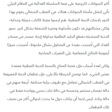
أكبر الحيوانات كاريزمية على قمة السلسلة الغذائية في النظام البيئي
تأتي لتمثل مأساة الحيوانات هناك. في القطب الشمالي يقوم بهذا
الدور بلاشك الدببة القطبية. هم ليسوا فقط كائنات جميلة وجذابة،
ولكن مشكلتهم قد تكون مأساوية ومثيرة للشفقة بشكل كبير. صور
الددبة المتشبثه بقطع الجليد الطافية محاولة إيجاد مصدر من مصادر
الغذاء التي أصبحت بعيدة عن المتناول بشكل ملحوظ، أصبحت صورًا
أيقونية للنتائج المتعاقبة على التغيرات المناخية.
ولكن لعدة أسباب فإن قصة المناخ بالنسبة للدببة القطبية معقدة
بعض الشيء. كما توضح الخريطة بالأعلى، فإن قطعان الدببة المعروفة
في القطب الشمالي تتعامل مع ظروف بيئية مختلفة. أربعة منهم في
حالة نقصان مستمر وخمسة في حالة ثبات نسبي وواحدة فقط في
حالة زيادة. ليس لدينا أي بيانات حول ما يحدث لحوالي أكثر من نصف
تلك القطعان.