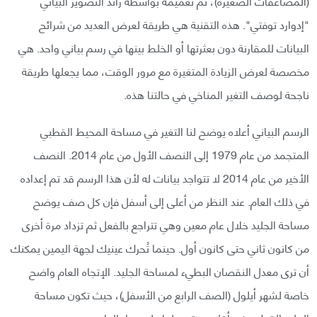
(المضاعفات الصغيرة)، تم تعميمه بواسطة رائد التصوير البياني
"إدوارد توفتي". هذه التقنية هي طريقة لعرض العديد من شرائح
البيانات للمقارنة دون بعثرتها أو الخلط بينها في رسم بياني واحد. هي
مخصصة لعرض الزيادة المتغيرة مع مرور الوقت، مما يجعلها طريقة
ناجحة لوصف التغير المناخي في حالتنا هذه.
الرسم البياني أعلاه يوضح لنا التغير في مساحة المحيط القطبي
المتجمد من عام 1979 إلى النصف الأول من عام 2014. النصف
الأخير من عام 2014 لا تتواجد بيانات له لأن هذا الرسم قد تم إعداده
في ذلك العام. عند النظر من أعلى إلى أسفل فإن كل صف يوضح
مساحة الجليد خلال عام معين وهي تتراجع بالفعل ثم تزداد مرة أخرى
من كانون ثاني حتى كانون أول. حينما تُحرك عينيك لجهة اليمين يمكنك
أن ترى معدل النقصان البطيء لمساحة الجليد. الإتجاه العام واضح
خاصة لشهر أيلول (الصف الرابع من الأسفل)، حيث تكون مساحة