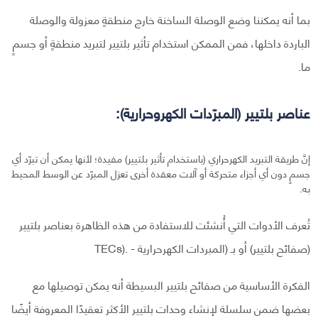
بما أنه يمكننا وضع الوصلة الساخنة خارج منطقةٍ معزولة والوصلة
الباردة داخلها، فمن الممكن استخدام تأثير بلتيير لتبريد منطقةٍ أو جسمٍ
ما.
عناصر بلتيير (المبرّدات الكهروحرارية):
إنَّ طريقة التبريد الكهرحراري (باستخدام تأثير بلتيير) مفيدة؛ لأنها يمكن أن تبرّد أي
جسمٍ دون أي أجزاء متحركة أو آلات معقدة أخرى تعزل المبرّد عن الوسط المحيط
به.
تُعرف الأدوات التي أُنشئت للاستفادة من هذه الظاهرة بعناصر بلتيير
(صفائح بلتيير) أو بـ (المبردات الكهرحرارية - .(TECs
الفكرة الأساسية من صفائح بلتيير البسيطة أنه يمكن توصيلها مع
بعضها ضمن سلسلة لإنشاء وحدات بلتيير الأكثر تعقيدًا المعروفة أيضًا