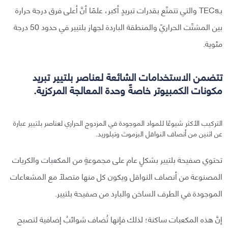
بـTECs والتي تتمتّع بقدرات تبريدٍ أكبر، علمًا أنَّ أعلى فرق درجة حرارة
بين المشتّت الحراريّ والمنطقة الباردة لجهاز بلتيير في حدود 50 درجة
مئوية.
تتضمن الاستخدامات الشائعة لعناصر بلتيير تبريد
مكونات الكمبيوتر خاصةً وحدة المعالجة المركزية.
التركيب الأكثر شيوعًا للمواد الموجودة في المزدوج الحراري لعناصر بلتيير عبارة
عن اثنين من أنصاف النواقل البزموث وتيلوريد.
تحتوي صفيحة بلتيير بشكلٍ عام على مجموعةٍ من المكعبات والكريات
المصنوعة من أنصاف النواقل ويكون كل منها متصلًا مع المشعاعات
الموجودة في الطرف الساخن والبارد من صفيحة بلتيير.
إنَّ هذه المكعبات ساكنة؛ لذلك فإنها تُضاف شوائبُ إضافية لتصبح