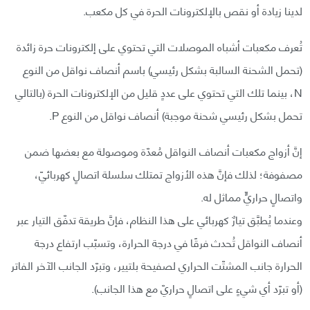
لدينا زيادة أو نقص بالإلكترونات الحرة في كل مكعب.
تُعرف مكعبات أشباه الموصلات التي تحتوي على إلكترونات حرة زائدة
(تحمل الشحنة السالبة بشكل رئيسي) باسم أنصاف نواقل من النوع
N، بينما تلك التي تحتوي على عددٍ قليل من الإلكترونات الحرة (بالتالي
تحمل بشكل رئيسي شحنة موجبة) أنصاف نواقل من النوع P.
إنَّ أزواج مكعبات أنصاف النواقل مُعدّة وموصولة مع بعضها ضمن
مصفوفة؛ لذلك فإنَّ هذه الأزواج تمتلك سلسلة اتصالٍ كهربائيّ،
واتصالٍ حراريٍّ مماثل له.
وعندما يُطبَّق تيارٌ كهربائي على هذا النظام، فإنَّ طريقة تدفّق التيار عبر
أنصاف النواقل تُحدث فرقًا في درجة الحرارة، وتسبّب ارتفاع درجة
الحرارة جانب المشتّت الحراري لصفيحة بلتيير، وتبرّد الجانب الآخر الفاتر
(أو تبرّد أي شيءٍ على اتصالٍ حراريّ مع هذا الجانب).