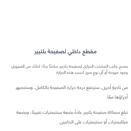
مقطع داخلي لصفيحة بلتيير
يصبح جانب المشتت الحراري لصفيحة بلتيير ساخنًا جدًا؛ لذلك من الضروري
وجود مروحة أو أي نوع مبردٍ لتبديد هذه الحرارة.
من ناحيةٍ أخرى، سترتفع درجة حرارة الصفيحة بالكامل، وستنصهر
أجزاؤها معًا.
تبلغ سماكة صفيحة بلتيير عادةً بضعة سنتيمترات تقريبًا، وبضعة
ميلليمترات أو سنتيمترات على الجانبين.