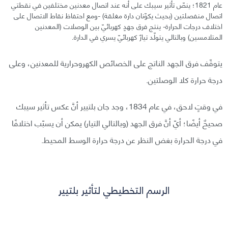
عام 1821؛ ينصّ تأثير سيبك على أنه عند اتصال معدنين مختلفين في نقطتي
اتصال منفصلتين (بحيث يكوّنان دارة مغلقة) -ومع احتفاظ نقاط الاتصال على
اختلاف درجات الحرارة- ينتج فرق جهدٍ كهربائيّ بين الوصلات (المعدنين
المتلامسين) وبالتالي يتولّد تيارٌ كهربائيّ يسري في الدارة.
يتوقّف فرق الجهد الناتج على الخصائص الكهروحرارية للمعدنين، وعلى
درجة حرارة كلا الوصلتين.
في وقتٍ لاحق، في عام 1834، وجد جان بلتيير أنَّ عكس تأثير سيبك
صحيحٌ أيضًا؛ أيّ أنَّ فرق الجهد (وبالتالي التيار) يمكن أن يسبّب اختلافًا
في درجة الحرارة بغض النظر عن درجة حرارة الوسط المحيط.
الرسم التخطيطي لتأثير بلتيير