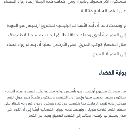
فستكون أكثر شمولًا وتأثيرًا، ومن أهداف هذه الرحلة إبقاء رواد الفضاء
على القمر لأسابيع متتالية.
وأوضحت ناسا أن أحد الأهداف الرئيسية لمشروع أرتميس هو العودة
إلى القمر مرةً أخرى وجعله نقطة انطلاق لرحلات مستقبلية طموحة،
مثل استعمار كوكب المريخ، فمن الأرخص عمليًا أن يسافر رواد فضاء
إلى القمر لا المريخ.
بوابة الفضاء
من مميزات مشروع أرتميس هو تأسيس بوابة مشرعة على الفضاء، هذه البوابة
ستكون منصةً يذهب منها وإليها رواد الفضاء، وستكون قاعدةً تدور حول القمر
بهدف إعادة تزويد الرحلات بما ينقصها من غذاء ووقود ومواد ضرورية للبقاء على
سطح القمر فترات طويلة، وتهدف هذه البوابة الفضائية أيضًا إلى أن تكون في
مدار يمسح لها بإطلاق بعثات إلى الفضاء العميق بعيدًا عن القمر.