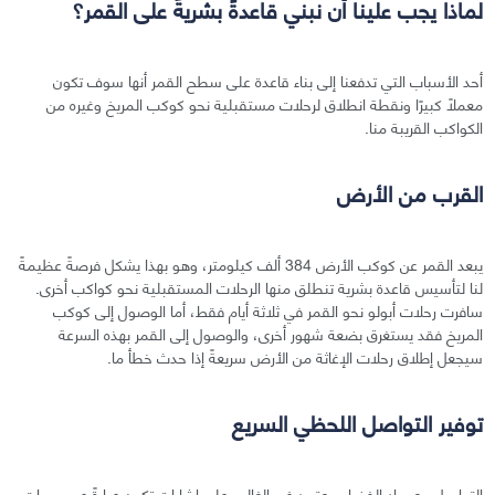
لماذا يجب علينا أن نبني قاعدةً بشريةً على القمر؟
أحد الأسباب التي تدفعنا إلى بناء قاعدة على سطح القمر أنها سوف تكون
معملًا كبيرًا ونقطة انطلاق لرحلات مستقبلية نحو كوكب المريخ وغيره من
الكواكب القريبة منا.
القرب من الأرض
يبعد القمر عن كوكب الأرض 384 ألف كيلومتر، وهو بهذا يشكل فرصةً عظيمةً
لنا لتأسيس قاعدة بشرية تنطلق منها الرحلات المستقبلية نحو كواكب أخرى.
سافرت رحلات أبولو نحو القمر في ثلاثة أيام فقط، أما الوصول إلى كوكب
المريخ فقد يستغرق بضعة شهور أخرى، والوصول إلى القمر بهذه السرعة
سيجعل إطلاق رحلات الإغاثة من الأرض سريعةً إذا حدث خطأ ما.
توفير التواصل اللحظي السريع
التواصل مع رواد الفضاء، يعتمد في الغالب على إشارات تكون عبارةً عن موجات