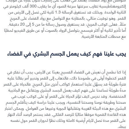
إلكترومغناطيسية تقارب سرعتها سرعة الضوء أي ما يقارب 300 ألف كيلومتر في
الثانية الواحدة. وبذلك قد تستغرق الرسالة 1.3 ثانية لكي تصل إلى الأرض من
القمر. وهو توقيت مثالي، بالمقارنة مع التواصل مع رواد الفضاء على المريخ
مثلًا. فعلى كوكب المريخ، قد يستغرق وصول رسالة ما من 5 إلى 20 دقيقة.
أما تأخير لثانية أو أكثر فيسمح بتواصل الرواد بالصوت أو عن طريق الفيديو لحظيًا
مع محطات المتابعة الأرضية.
يجب علينا فهم كيف يعمل الجسم البشري في الفضاء
إذا كنا نطمح أن نعيش في الفضاء الفسيح بعيدًا عن الأرض، يجب أن نفكر في
القمر كخطوة أولى في طموحنا ذاك، فالذهاب إلى القمر وتدبير أمر بقائنا عليه
فترةً طويلةً قد يسهّل علينا استعمار كواكب أخرى مثل المريخ. فالحياة على القمر
مدةً طويلةً تساعدنا على فهم كيف يعمل الجسد البشري ويتفاعل مع الجاذبية
المنخفضة. وقد ندرس كيف تؤثر الحياة على القمر أو على كوكب غريب في
صحتنا وطريقة نومنا وصحتنا النفسية، ويجب علينا دراسة كيف يتأقلم الجسم
البشري مع هذه البيئة الغريبة وتقلباتها الجوية وغيرها من العوامل. ويمكن اعتبار
هذه القاعدة القمرية موقعًا مثاليًا للرصد الفلكي. فقد يستمر الرصد أثناء النهار
على القمر مدة تصل لأيام أرضية كاملة وذلك نظرًا لدوران القمر حول نفسه
ببطء.