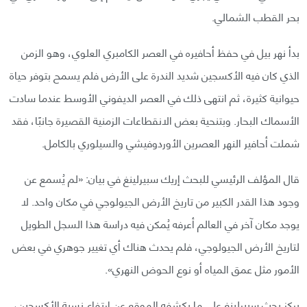
بحر القطب الشمالي.
بدأ نهر بيل في حفظ أحافيره في العصر الكامبري العلوي، وهو الزمن
الذي كان فيه الأكسجين شديد الندرة على الأرض فلم يسمح بتوفر حياة
حيوانية كثيرة، ثم انتهى ذلك في العصر الديفوني الأوسط عندما سادت
الأسماك البحار. وبتنحية بعض الانقطاعات الزمنية القصيرة جانبًا، فقد
شملت أحافير النهر العصرين الأوردوفيشي والسيلوري بالكامل.
قال المؤلف الرئيسي للبحث إريك سبيرلينغ في بيان: «لم يُسمع عن
وجود هذا القدر الكبير من تاريخ الأرض الجيولوجي في مكان واحد. لا
يوجد مكان آخر في العالم أعرفه يُمكن فيه دراسة هذا السجل الطويل
لتاريخ الأرض الجيولوجي، فلم يحدث هناك أي تغيير جوهري في بعض
الأمور مثل عمق المياه أو نوع الحوض النهري».
يركز بحث سبيرلينغ على ما يكشفه الموقع عن ارتفاع نسبة الأكسجين،