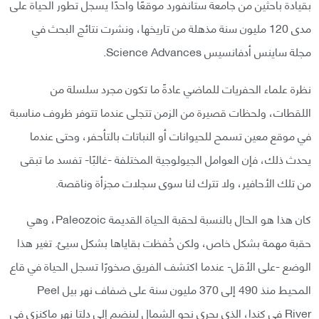
بقيادة باحثين من جامعة ستانفورد موقعًا واحدًا يسجل تطور الحياة على
مدى 120 مليون سنة مذهلة من تاريخها، ونشرت نتائج البحث في
مجلة ساينس أدفانسيس Science Advances.
نظرة علماء الحفريات للماضي عادةً ما تكون مجرد سلسلة من
اللقطات، ولحظات قصيرة من الزمن تتجلى عندما تتوفر ظروف مناسبة
في موقع معين تسمح للحيوانات أو النباتات بالتأحفر، وحتى عندما
يحدث ذلك، فإن العوامل الجيولوجية المختلفة -غالبًا- تفسد ما تبقى
من تلك الأحافير، ولا تترك لنا سوى سجلات مجزأة وناقصة.
كان هذا هو الحال بالنسبة لحقبة الحياة القديمة Paleozoic، وهي
حقبة مهمة بشكل خاص، ولكن حُفظت بقاياها بشكل سيئ. تغير هذا
الوضع -على الأقل- عندما اكتشف الفريق صخورًا تسجل الحياة في قاع
المحيط منذ 490 إلى 370 مليون سنة على ضفاف نهر بيل Peel
River في كندا، الذي يجري نحو الشمال لينضم إلى دلتا نهر ماكنزي في