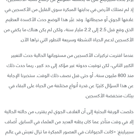
إذ لم تمتلك الأرض في بدايتها المبكرة سوى القليل من الأكسجين في
غلافها الجوي أو محيطاتها. وقد غيّر هذا الوضع حدث الأكسدة العظيم
الذي وقع قبل 2.5 إلى 2.2 مليار سنة، ولكن لم يكن هناك ما يكفي من
الأكسجين لدعم الحياة النشطة وسريعة التطور التي نراها الآن.
عندما اقتربت تركيزات الأكسجين من مستوياتها الحالية حدث التغيير
الكبير الثاني، لكن توقيت حدوثه غير مؤكد إلى حد كبير، ربما حدث ذلك
منذ 800 مليون سنة، أو حتى قبل نصف ذلك الوقت. ستخبرنا الإجابة
عن هذا السؤال كثيرًا عن قدرة أنواع مختلفة من الحياة على البقاء في
بيئات منخفضة الأكسجين.
خلصت الورقة البحثية إلى أن الغلاف الجوي لم يقترب من حالته الحالية
إلا في وقت متأخر عما كان يظنه العديد من العلماء في السابق. أضاف
سبيرلينغ: «كانت الحيوانات في العصور المبكرة ما تزال تعيش في عالم