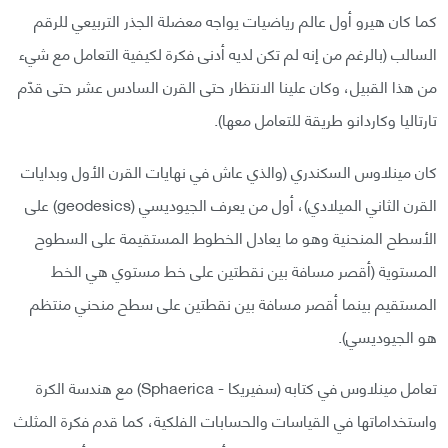
كما كان هيرو أول عالم رياضيات يواجه معضلة الجذر التربيعي للرقم
السالب (بالرغم من إنه لم تكن لديه أدنى فكرة لكيفية التعامل مع شيء
من هذا القبيل، وكان علينا الانتظار حتى القرن السادس عشر حتى قدّم
تارتاليا وكاردانو طريقة للتعامل معها).
كان مينلاوس السكندري (والذي عاش في نهايات القرن الأول وبدايات
القرن الثاني الميلادي)، أول من يعرف الجيوديسي (geodesics) على
الأسطح المنحنية وهو ما يعادل الخطوط المستقيمة على السطوح
المستوية (أقصر مسافة بين نقطتين على خط مستوي هي الخط
المستقيم بينما أقصر مسافة بين نقطتين على سطح منحني منتظم
هو الجيوديسي).
تعامل مينلاوس في كتابه (سفيريكا - Sphaerica) مع هندسة الكرة
واستخداماتها في القياسات والحسابات الفلكية، كما قدم فكرة المثلث