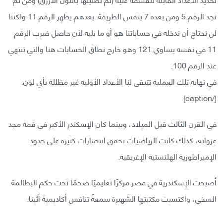
نجد الرقم 5 ومن بعده 7 بنفس الطريقة. بعدهم يظهر الرقم 11 ولكننا
لن نحتاج أن ندخله في حساباتنا هو أو ما يليه لأن حاصل ضرب الرقم
11 في نفسه يساوي 121 وهو خارج نطاق الحسابات هنا والتي تنتهي
عند الرقم 100.
في نهاية تلك العملية تتبقى لنا الأعداد الأولية غير مظللة بأي لون.
[/caption]
في القرن الثالث قبل الميلاد، وبينما كان الإسكندر الأكبر في قمة مجد
غزواته، كذلك كانت الرياضيات تحقق انتصارات كثيرة على حدود
الإمبراطورية الهلنستية الإغريقية.
أصبحت الإسكندرية في مصر مركزًا تعليميًا ضخمًا تحت حكم البطالمة
السخي، واكتسبت مكتبتها الشهيرة سمعةً تنافس أكاديمية أثينا.