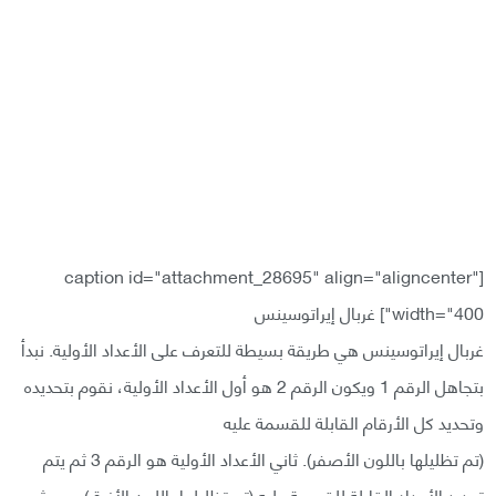
[caption id="attachment_28695" align="aligncenter"
width="400"]
غربال إيراتوسينس
غربال إيراتوسينس هي طريقة بسيطة للتعرف على الأعداد الأولية. نبدأ
بتجاهل الرقم 1 ويكون الرقم 2 هو أول الأعداد الأولية، نقوم بتحديده
وتحديد كل الأرقام القابلة للقسمة عليه
(تم تظليلها باللون الأصفر). ثاني الأعداد الأولية هو الرقم 3 ثم يتم
تحديد الأعداد القابلة للقسمة عليه (تم تظليلها باللون الأزرق) ومن ثم