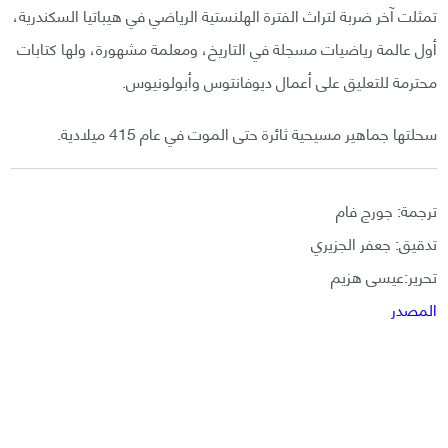
تمثلت آخر ضربة لتراث الفترة الهلنستية الرياضي في هيباتيا السكندرية،
أول عالمة رياضيات مسجلة في التاريخ، ومعلمة مشهورة، ولها كتابات
محترمة للتعليق على أعمال ديوفانتوس وأبولونيوس.
سحلتها جماهير مسيحية ثائرة حتى الموت في عام 415 ميلادية.
ترجمة: جورج فام
تدقيق: جعفر الجزيري
تحرير:عيسى هزيم
المصدر