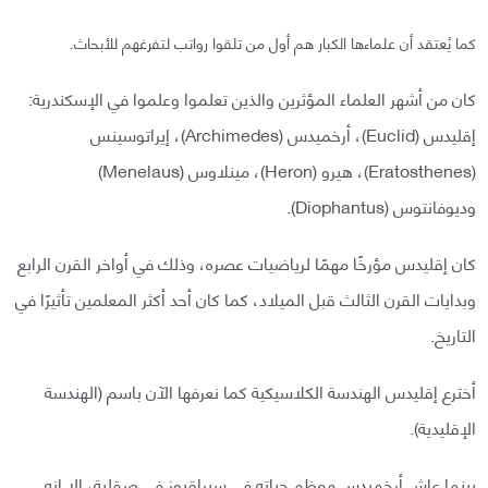
كما يُعتقد أن علماءها الكبار هم أول من تلقوا رواتب لتفرغهم للأبحاث.
كان من أشهر العلماء المؤثرين والذين تعلموا وعلموا في الإسكندرية:
إقليدس (Euclid)، أرخميدس (Archimedes)، إيراتوسينس
(Eratosthenes)، هيرو (Heron)، مينلاوس (Menelaus)
وديوفانتوس (Diophantus).
كان إقليدس مؤرخًا مهمًا لرياضيات عصره، وذلك في أواخر القرن الرابع
وبدايات القرن الثالث قبل الميلاد، كما كان أحد أكثر المعلمين تأثيرًا في
التاريخ.
أخترع إقليدس الهندسة الكلاسيكية كما نعرفها الآن باسم (الهندسة
الإقليدية).
بينما عاش أرخميدس معظم حياته في سيراقيوز في صقلية، إلا إنه