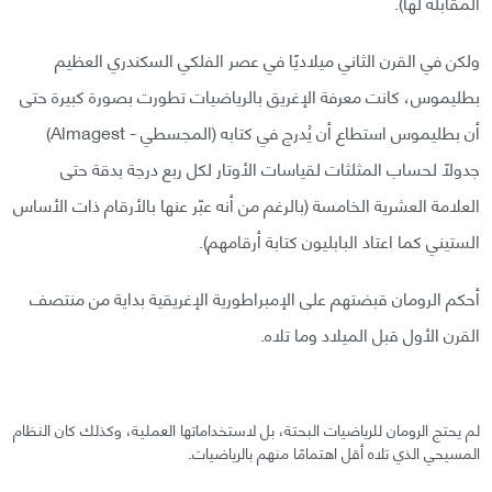
المقابلة لها).
ولكن في القرن الثاني ميلاديًا في عصر الفلكي السكندري العظيم
بطليموس، كانت معرفة الإغريق بالرياضيات تطورت بصورة كبيرة حتى
أن بطليموس استطاع أن يُدرج في كتابه (المجسطي - Almagest)
جدولًا لحساب المثلثات لقياسات الأوتار لكل ربع درجة بدقة حتى
العلامة العشرية الخامسة (بالرغم من أنه عبّر عنها بالأرقام ذات الأساس
الستيني كما اعتاد البابليون كتابة أرقامهم).
أحكم الرومان قبضتهم على الإمبراطورية الإغريقية بداية من منتصف
القرن الأول قبل الميلاد وما تلاه.
لم يحتج الرومان للرياضيات البحتة، بل لاستخداماتها العملية، وكذلك كان النظام
المسيحي الذي تلاه أقل اهتمامًا منهم بالرياضيات.