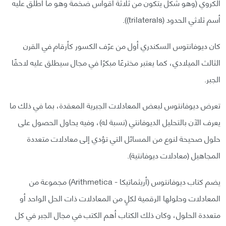
الكروي (وهو شكل يتكون من ثلاثة أقواس ضخمة وهو ما أطلق عليه
أسم ثلاثي الحدود (trilaterals)).
كان ديوفانتوس السكندري أول من عرّف الكسور كأرقام في القرن
الثالث الميلادي، كما يعتبر مخترعًا مبكرًا في مجال سيطلق عليه لاحقًا
الجبر.
تعرض ديوفانتوس لبعض المعادلات الجبرية المعقدة، بما في ذلك ما
يعرف الآن بالتحليل الديوفانتي (نسبة له)، وفيه يحاول الحصول على
حلول صحيحة لنوع من المسائل التي تؤدي إلى معادلات متعددة
المجاهيل (معادلات ديوفانتية).
يضم كتاب ديوفانتوس (أريثماتيكا - Arithmetica) مجموعة من
المعادلات وحلولها الرقمية لكلٍ من المعادلات ذات الحل الواحد أو
متعددة الحلول، وكان ذلك الكتاب أهم الكتب في مجال الجبر في كل