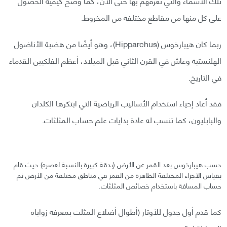
تلك الأسماء والتي نعرفهم بها حتى الآن، كما وضح كيفية الحصول
على كل منها من مقاطع مختلفة من المخروط.
ربما كان هيبارخوس (Hipparchus)، وهو أيضًا من هضبة الأناضول
الهلنستية وعاش في القرن الثاني قبل الميلاد، أعظم الفلكيين القدماء
في التاريخ.
فقد أعاد إحياء استخدام الأساليب الرياضية التي ابتكرها الكلدان
والبابليون، كما تنسب له عادة بدايات علم حساب المثلثات.
حسب هيبارخوس بعد القمر عن الأرض (بدقة كبيرة بالنسبة لعصره) حيث قام
بقياس الأجزاء المختلفة الظاهرة من القمر في مناطق مختلفة من الأرض ثم
حساب المسافة باستخدام خصائص المثلثات.
كما قدم أول جدول للأوتار (أطوال أضلاع المثلث بمعرفة زواياه