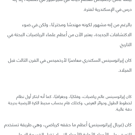
درس في الإسكندرية لفترة.
بالرغم من إنه مشهور لكونه مهندسًا ومخترعًا، ولكن في ضوء
الاكتشافات الجديدة، يعتبر الآن من أعظم علماء الرياضيات البحتة في
التاريخ.
كان إيراتوسينس السكندري معاصرًا لأرخميدس في القرن الثالث قبل
الميلاد.
كان إيراتوسينس عالم رياضيات، وفلكيًا، وجغرافيًا، كما أنه ابتكر أول نظام
لخطوط الطول ودوائر العرض، وكذلك قام بحساب محيط الكرة الأرضية بدرجة
دقة عالية.
كان (غربال إيراتوسينس) أعظم ما حققه كرياضي، وهي طريقة تستخدم
للتعرف على الأعداد الأولية (الأعداد التي لا تقبل القسمة إلا على