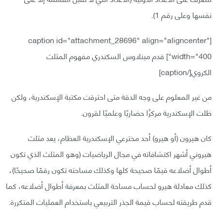
نفسها وعلى رقم 1).
[caption id="attachment_28696" align="aligncenter"
width="400"]
قدم مينلاوس السكندري مفهوم المثلث
الكروي[/caption]
من غير المعلوم على وجه الدقة متى احترقت مكتبة الإسكندرية، ولكن
ظلت الإسكندرية مركزًا حضاريًا وعلميًا لقرون.
كان هيرون (أو هيرو) أحد مخترعي الإسكندرية العظام، يعد مثلث
هيروني أشهر اكتشافاته في مجال الرياضيات (وهو المثلث الذي تكون
أطوال أضلاعه قيمًا صحيحة كلها وكذلك مساحته تكون رقمًا صحيحًا)،
كذلك معادلة هيرو لحساب مساحة المثلث بمعرفة أطوال أضلاعه، كما
قدم طريقته لحساب قيمة الجذر التربيعي باستخدام العمليات المتكررة.