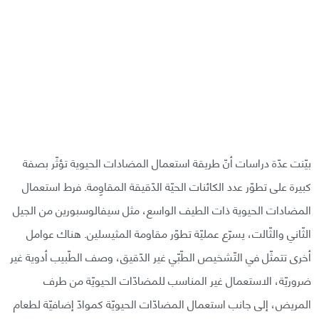
بيّنت عدّة دراسات أنّ طريقة استعمال المضادات الحيوية تؤثّر بصفة
كبيرة على تطوّر عدد الكائنات الحيّة الدّقيقة المقاوِمة. فرط استعمال
المضادات الحيوية ذات الطيف الواسع، مثل سيفالوسبورين من الجيل
الثّاني والثّالت، يسرّع عمليّة تطوّر مقاومة المثيسلين. هناك عوامل
أخرى تتمثّل في التّشخيص الطّبّي غير الدّقيق، وصف الطّبيب أدوية غير
ضروريّة، الاستعمال غير المناسب للمضادّات الحيويّة من طرف
المريض، إلى جانب استعمال المضادّات الحيويّة كموادّ إضافيّة لطعام