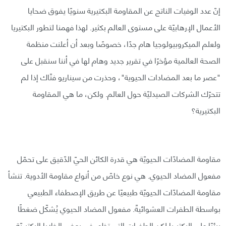
إنّ عدد الوفيات الناتج عن المقاومة البكتيرية سنويًا يفوق ضحايا
الأعمال الإرهابيّة على مستوى العالم بكثير. لهذا فهمنا لتطور البكتيريا
ولعلم الميكروبيولوجيا هام جدًا، خصوصًا وبعد أن أعلنت منظمة
الصحة العالمية مؤخرًا في تقرير جديد وهام لها في أننا سنقبل على
"عصر ما بعد المضادات الحيوية"، وحذرت من سيناريو فتّاك إذا لم
تتحرّك الشركات الصيدليّة حول العالم. ولكن، ما هي المقاومة
البكتيرية؟
مقاومة المضادّات الحيويّة هي قدرة الكائن الحيّ الدّقيق على تحمّل
مفعول المضاد الحيوي. هي نوع خاصّ من أنواع مقاومة الأدوية. تنشأ
مقاومة المضادّات الحيويّة طبيعيّا عن طريق الإصطفاء الطبيعي
بواسطة الطفرات العشوائيةّ. مفعول المضاد الحيوي يُشكّل ضغطًا
بيئيّا على البكتيريا لكن الطفرات التي تظهر في بعض الخلايا البكتيريّة