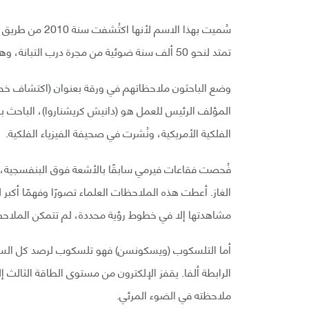
سُميت بهذا الاس
تمتد لنحو 50 ألف سنة ضوئية من مجرة درب التبانة، وهي تسافر بسرعة ملايين الأميال في الساعة.
وضع الباحثون ملاحظاتهم في ورقة بعنوان (اكتشاف خط ا
الفلكية الأمريكية، ونُشرت في صحيفة الفيزياء الفلكية.
فُحصت فقاعات فيرمي سابقًا بالأشعة فوق البنفسجية، من
الغاز. أعطت هذه الملاحظات العلماء تصورًا وفهمًا أكبر
مشاهدتها إلا في خطوط رؤية محددة، لم تتمكن الملاحظا
أما التلسكوب (ويسكونسن) فهو تلسكوب لرصد كل السماء،
الرابطة ألفا. يقفز الإلكترون من مستوى الطاقة الثالث إل
ملاحظته في الضوء المرئي.