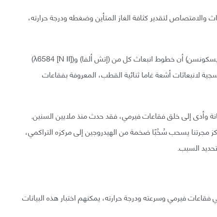
اث والامتصاص لتقدير كثافة الغاز المتأين وضغطه ودرجة حرارته،
جاء في الورقة البحثية: «تكشف ملاحظات التلسكوب (ويسكونسن) أن خطوط انبعاث كل من (إتش ألفا) و([N II] λ6584)
ة لانبعاثات أشعة غاما ثنائية القطب، المعروفة بفقاعات
تبانة وأدى إلى خلق فقاعات فيرمي، فقد حدث منذ ملايين السنين.
ز مجرتنا يسحب سُحُبًا ضخمة من الهيدروجين إلى مركزه التراكمي،
 تحديد السبب.
في فقاعات فيرمي وسرعته ودرجة حرارته، يمكنهم اختبار هذه البيانات