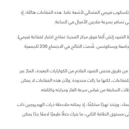
م لأنها اكتُشفت سنة 2010 من طريق تلسكوب فيرمي الفضائي لأشعة غاما. هذه الفقاعات هائلة، إذ
لضوء إتش ألفا فوق مركز المجرة: نماذج اختبار لفقاعة فيرمي).
المؤلف الرئيس للعمل هو (دانيش كريشناروا)، الباحث بجامعة ويسكونسن. قُدمت النتائج في الاجتماع 236 للجمعية
 طريق فحص الضوء القادم من الكوازارات البعيدة، المارّ عبر
 للفقاعات، لكنها ما زالت محدودة. ولأن هذه الفقاعات لا يمكن
ت السابقة من قياس سرعة الغاز وحرارته وكثافته.
 ويتخذ نهجًا مختلفًا، إذ يمكنه ملاحظة ذرات الهيدروجين ذات
ى مستوى الطاقة الثاني، ما يترك خطًا طيفيًا لامعًا جدًا يمكن