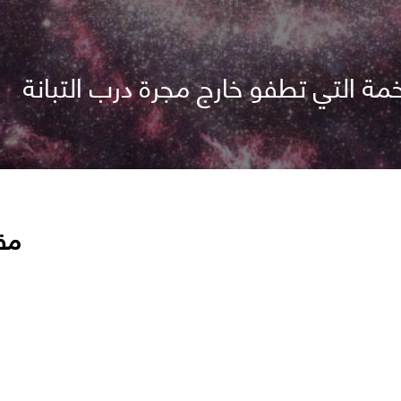
مة التي تطفو خارج مجرة درب التبانة
مق