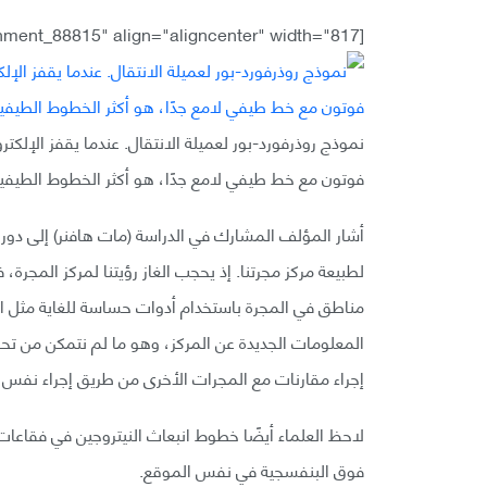
[caption id="attachment_88815" align="aligncenter" width="817"]
نموذج روذرفورد-بور لعميلة الانتقال. عندما يقفز الإلك
فوتون مع خط طيفي لامع جدًا، هو أكثر الخطوط الطيفية لمعانً
أشار المؤلف المشارك في الدراسة (مات هافنر) إلى دو
لطبيعة مركز مجرتنا. إذ يحجب الغاز رؤيتنا لمركز المجرة،
مناطق في المجرة باستخدام أدوات حساسة للغاية مثل 
المعلومات الجديدة عن المركز، وهو ما لم نتمكن من تحقي
إجراء مقارنات مع المجرات الأخرى من طريق إجراء نفس ال
لاحظ العلماء أيضًا خطوط انبعاث النيتروجين في فقاعا
فوق البنفسجية في نفس الموقع.