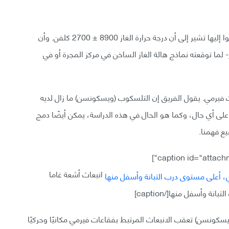
وفي ختام ورقتهم، يوضح الباحثون أن النتائج التي توصلوا إليها تشير إلى أن درجة حرارة الغاز 8900 ± 2700 كلفن. وأن
 لما توقعته نماذج هالة الغاز الساخن في مركز المجرة أو في
ت فيرمي. يقول الفريق إن التلسكوب (ويسكونسن) ما زال لديه
 على أي حال، وكما هو الحال في هذه الدراسة، يمكن أيضًا دمج
ع فهمنا.
انبعاث أشعة غاما
وأسفل منها[/caption]
ونسن) تعقب الانبعاث المرتبط بفقاعات فيرمي مكانيًا وحركيًا