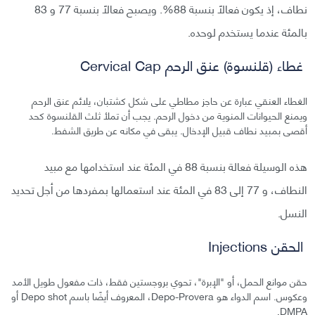
نطاف، إذ يكون فعالًا بنسبة 88%. ويصبح فعالًا بنسبة 77 و 83
بالمئة عندما يستخدم لوحده.
غطاء (قلنسوة) عنق الرحم Cervical Cap
الغطاء العنقي عبارة عن حاجز مطاطي على شكل كشتبان، يلائم عنق الرحم
ويمنع الحيوانات المنوية من دخول الرحم. يجب أن تملأ ثلث القلنسوة كحد
أقصى بمبيد نطاف قبيل الإدخال. يبقى في مكانه عن طريق الشفط.
هذه الوسيلة فعالة بنسبة 88 في المئة عند استخدامها مع مبيد
النطاف، و 77 إلى 83 في المئة عند استعمالها بمفردها من أجل تحديد
النسل.
الحقن Injections
حقن موانع الحمل، أو "الإبرة"، تحوي بروجستين فقط، ذات مفعول طويل الأمد
وعكوس. اسم الدواء هو Depo-Provera، المعروف أيضًا باسم Depo shot أو
DMPA.