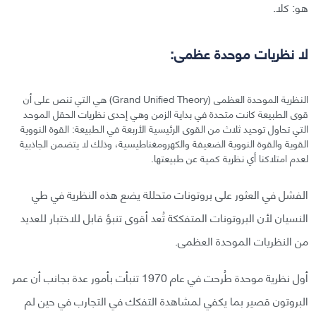
هو: كلا.
لا نظريات موحدة عظمى:
النظرية الموحدة العظمى (Grand Unified Theory) هي التي تنص على أن
قوى الطبيعة كانت متحدة في بداية الزمن وهي إحدى نظريات الحقل الموحد
التي تحاول توحيد ثلاث من القوى الرئيسية الأربعة في الطبيعة: القوة النووية
القوية والقوة النووية الضعيفة والكهرومغناطيسية، وذلك لا يتضمن الجاذبية
لعدم امتلاكنا أي نظرية كمية عن طبيعتها.
الفشل في العثور على بروتونات متحللة يضع هذه النظرية في طي
النسيان لأن البروتونات المتفككة تُعد أقوى تنبؤ قابل للاختبار للعديد
من النظريات الموحدة العظمى.
أول نظرية موحدة طُرحت في عام 1970 تنبأت بأمور عدة بجانب أن عمر
البروتون قصير بما يكفي لمشاهدة التفكك في التجارب في حين لم