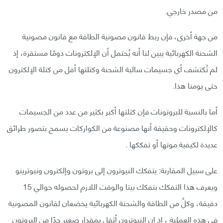
من مصدر خارجي.
من جهة أخرى، فإن ربط قانون مصونية الطاقة مع قانون مصونية
الشحنة الكهربائية يبين لنا أنه يُحتمل أن الإلكترونات دومًا مستقرة، إذ
لم تُكتشف أي جسيمات سالبة الشحنة وكتلتها أقل من كتلة الإلكترون
حتى يومنا هذا.
أما بالنسبة للبروتونات فإن كتلتها أكبر بكثير من عدد من الجسيمات
كالإلكترونات وحقيقة أنها مصنوعة من الكواركات يسمح بتصور طرائق
عديدة لكيفية موتها أو تفككها .
على سبيل المقارنة: يتفكك النيوترون إلى بروتون وإلكترون ونيوترينو
ويعرف هذا التفكك بتفكك بيتا والوقت اللازم لحصوله حوالي 15
دقيقة، وكلٌ من الطاقة والشحنة الكهربائية يخضعان لقانون المصونية
في هذه العملية ، إذ إن النيوترون أثقل بمقدار صغير جدًا من البروتون