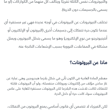
والنيوترونات نفس الكتلة تقريبًا ويتألف كل منهما من الكواركات (أو ما
يسمى بالجسيمات دون الذرية).
تختلف النيوترونات عن البروتونات في أوجه عديدة فهي غير مستقرة أي
عندما تكون حرة تتفكك إلى جسيمات أخرى (البروتون أو الإلكترون أو
أنتينيوترينو من نوع الإلكترون) وهو ما يسمى بتحلل النيوترون ويمثل
مشكلة في المفاعلات النووية بسبب الإشعاعات الناتجة عنه.
ماذا عن البروتونات؟
معظم المادة العادية في الكون تأتي في شكل بلازما هيدروجين وهي عبارة عن
غاز ساخن مؤلف من إلكترونات وبروتانات منفصلة، ولو أن البروتونات قابلة
للتفكك لكانت تلاشت هذه البلازما لكن البروتونات مستقرة للغاية على عكس
النيوترونات سواء كانت حرة أو داخل الذرة.
لكن الفيزياء لا تتضمن أي قانون أساسي يمنع البروتون من التفكك،