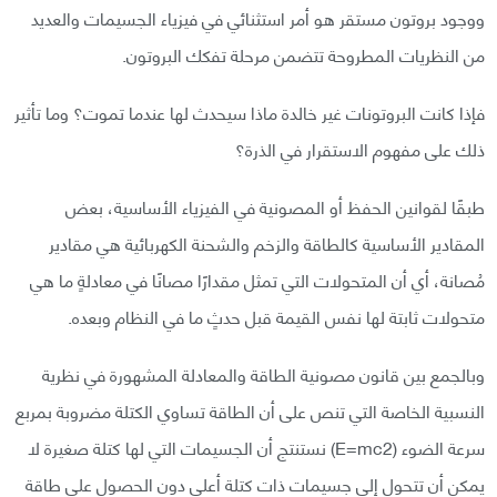
ووجود بروتون مستقر هو أمر استثنائي في فيزياء الجسيمات والعديد
من النظريات المطروحة تتضمن مرحلة تفكك البروتون.
فإذا كانت البروتونات غير خالدة ماذا سيحدث لها عندما تموت؟ وما تأثير
ذلك على مفهوم الاستقرار في الذرة؟
طبقًا لقوانين الحفظ أو المصونية في الفيزياء الأساسية، بعض
المقادير الأساسية كالطاقة والزخم والشحنة الكهربائية هي مقادير
مُصانة، أي أن المتحولات التي تمثل مقدارًا مصانًا في معادلةٍ ما هي
متحولات ثابتة لها نفس القيمة قبل حدثٍ ما في النظام وبعده.
وبالجمع بين قانون مصونية الطاقة والمعادلة المشهورة في نظرية
النسبية الخاصة التي تنص على أن الطاقة تساوي الكتلة مضروبة بمربع
سرعة الضوء (E=mc2) نستنتج أن الجسيمات التي لها كتلة صغيرة لا
يمكن أن تتحول إلى جسيمات ذات كتلة أعلى دون الحصول على طاقة