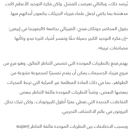
يُرصد ذلك، وبالتالي تعرضت للفشل. ولكن فكرة التوحيد الأعظم كانت
مدهشة بما يكفي لجعل علماء فيزياء الجزيئات يتابعون أبحاثهم فيها.
يقول المحاضر جوناثان فينج، الفيزيائي بجامعة كاليفورنيا في إيرفين:
«إن فكرة التوحيد الكبير جميلة حقًا وتفسر أشياء كثيرة تبدو وكأنها
مصادفات غريبة».
يهتم فينغ بالنظريات الموحدة التي تتضمن التناظر الفائق، وهو فرع من
فروع فيزياء الجسيمات يمكن أن يقدم تفسيرًا لمجموعة متنوعة من
الظواهر، بما في ذلك المادة المظلمة غير المرئية التي تربط المجرات
ببعضها البعض، وتتنبأ النظريات الموحدة فائقة التناظر ببعض
التفاعلات الجديدة التي تعطي عمرًا أطول للبروتونات، ولكن تترك تحلل
البروتون في عالم الاكتشاف التجريبي.
وبسبب الاختلافات بين النظريات الموحدة فائقة التناظر (super