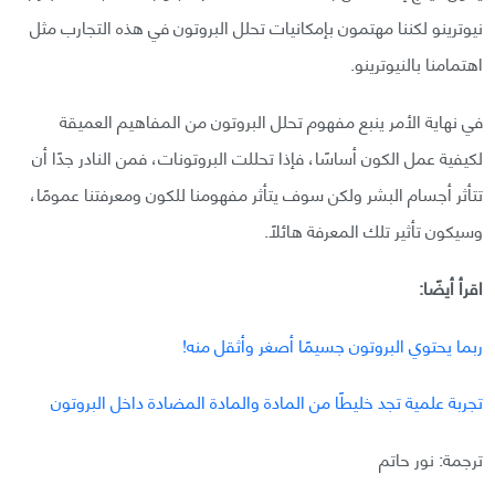
نيوترينو لكننا مهتمون بإمكانيات تحلل البروتون في هذه التجارب مثل
اهتمامنا بالنيوترينو.
في نهاية الأمر ينبع مفهوم تحلل البروتون من المفاهيم العميقة
لكيفية عمل الكون أساسًا، فإذا تحللت البروتونات، فمن النادر جدًا أن
تتأثر أجسام البشر ولكن سوف يتأثر مفهومنا للكون ومعرفتنا عمومًا،
وسيكون تأثير تلك المعرفة هائلًا.
اقرأ أيضًا:
ربما يحتوي البروتون جسيمًا أصغر وأثقل منه!
تجربة علمية تجد خليطًا من المادة والمادة المضادة داخل البروتون
ترجمة: نور حاتم