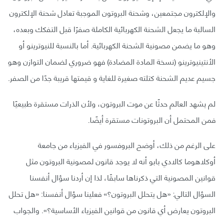
والإلكترون مجتمعين، وشحنة البروتون الموجبة تعادل شحنة الإلكترون
السالبة ما يجعل الشحنة الكهربائية الكاملة صفرًا قبل التفكك وبعده،
وهو ما يضمن مصونية الشحنة الكهربائية. أما بالنسبة للنيوترينو أو
الأنتينيوترينو (نسخة المادة المضادة) فهو ضروري لضمان التوازن وهو
جسيم عديم الشحنة كتلته صغيرة للغاية و قيمتها قريبة جدًا من الصفر.
لم يشهد العالم حدثًا عن موت البروتون، ولأن الذرات مستقرة طبيعيًا
فمن المحتمل أن البروتونات مستقرة أيضًا.
على الرغم من ذلك، أوضح البروفسور في الفيزياء من جامعة
أوكلاهوما كالادي بابو أنه لا يوجد قانون لمصونية البروتون مثل
قوانين المصونية التي ذكرناها سابقًا، لذا إن أردنا سؤال أنفسنا
السؤال التالي: «هل يتحلل البروتون؟» فعلينا سؤال أنفسنا: «هل تحلل
البروتون يعارض أي قانون من قوانين الفيزياء الأساسية؟». والجواب