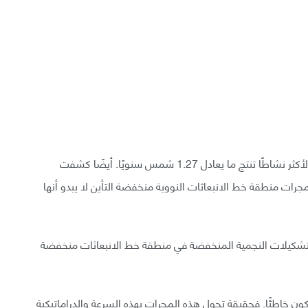
لا تمتلك أيٌ من تلك المجرات تشكلات نجوم نشطة، والأكثر نشاطًا تنتج ما يعادل 1.27 شمس سنويًا. أيضًا كشفت
رات منطقة خط الانبعاثات النووية منخفضة التأين لا يبدو أنها
لتشكيلات النجمية المنخفضة في منطقة خط الانبعاثات منخفضة
كون خاطئًا. فحقيقة تحول هذه المجرات بهذه السرعة والدراماتيكية