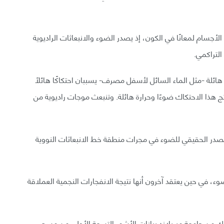
الأجسام لمعانًا في الكون، إذ يصدر الضوء والانبعاثات الراديوية
لتراكمي.
هائلة -مثل الماء السائل لأسفل مصرف- يسببان احتكاكًا هائلًا
ج هذا الاحتكاك ضوءًا وحرارة هائلة. وتنبعث موجات راديوية من
المصدر الحقيقي للضوء في مجرات منطقة خط الانبعاثات النووية
 في حين يعتقد آخرون أنها نتيجة الانفجارات النجمية العملاقة
يك من جامعة ميريلاند بيانات الأشهر التسعة الأولى من مسح