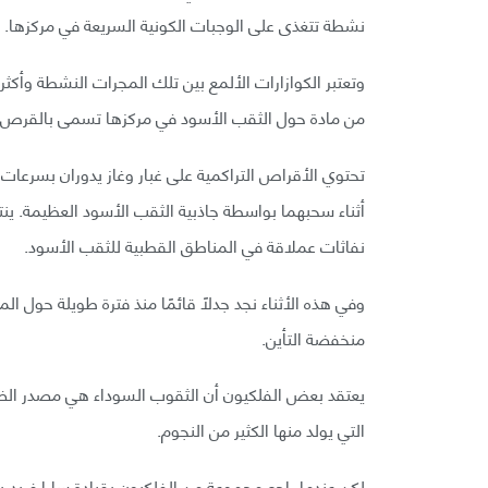
نشطة تتغذى على الوجبات الكونية السريعة في مركزها.
وتعتبر الكوازارات الألمع بين تلك المجرات النشطة وأكثر 
من مادة حول الثقب الأسود في مركزها تسمى بالقرص ا
تحتوي الأقراص التراكمية على غبار وغاز يدوران بسرعات 
أثناء سحبهما بواسطة جاذبية الثقب الأسود العظيمة. ينت
نفاثات عملاقة في المناطق القطبية للثقب الأسود.
وفي هذه الأثناء نجد جدلًا قائمًا منذ فترة طويلة حول 
منخفضة التأين.
يعتقد بعض الفلكيون أن الثقوب السوداء هي مصدر الضوء،
التي يولد منها الكثير من النجوم.
لكن عندما راجع مجموعة من الفلكيون بقيادة سارا فريدر