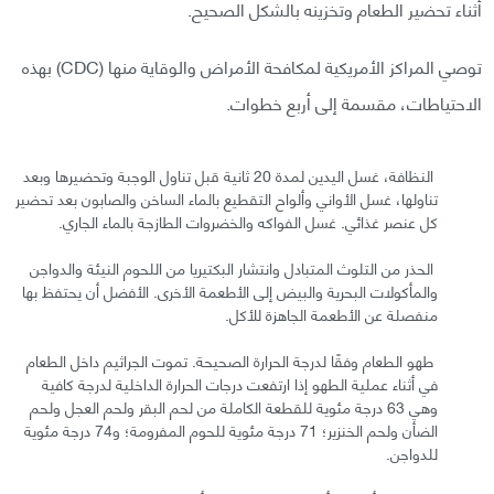
أثناء تحضير الطعام وتخزينه بالشكل الصحيح.
توصي المراكز الأمريكية لمكافحة الأمراض والوقاية منها (CDC) بهذه
الاحتياطات، مقسمة إلى أربع خطوات.
النظافة، غسل اليدين لمدة 20 ثانية قبل تناول الوجبة وتحضيرها وبعد
تناولها، غسل الأواني وألواح التقطيع بالماء الساخن والصابون بعد تحضير
كل عنصر غذائي. غسل الفواكه والخضروات الطازجة بالماء الجاري.
الحذر من التلوث المتبادل وانتشار البكتيريا من اللحوم النيئة والدواجن
والمأكولات البحرية والبيض إلى الأطعمة الأخرى. الأفضل أن يحتفظ بها
منفصلة عن الأطعمة الجاهزة للأكل.
طهو الطعام وفقًا لدرجة الحرارة الصحيحة. تموت الجراثيم داخل الطعام
في أثناء عملية الطهو إذا ارتفعت درجات الحرارة الداخلية لدرجة كافية
وهي 63 درجة مئوية للقطعة الكاملة من لحم البقر ولحم العجل ولحم
الضأن ولحم الخنزير؛ 71 درجة مئوية للحوم المفرومة؛ و74 درجة مئوية
للدواجن.