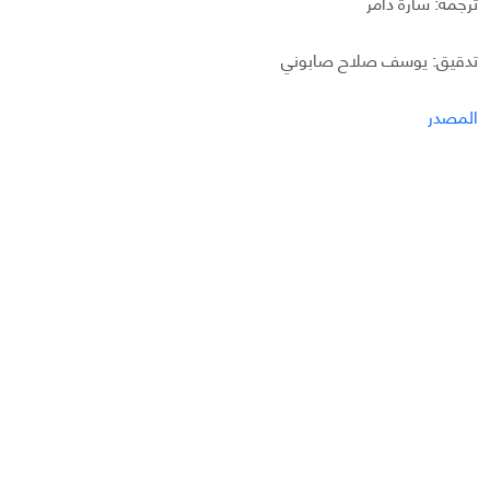
ترجمة: سارة دامر
تدقيق: يوسف صلاح صابوني
المصدر