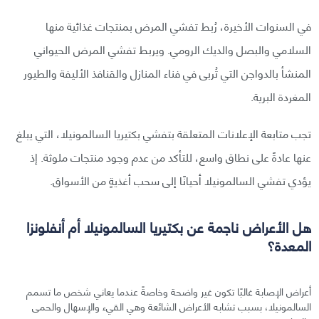
في السنوات الأخيرة، رُبط تفشي المرض بمنتجات غذائية منها
السلامي والبصل والديك الرومي. ويربط تفشي المرض الحيواني
المنشأ بالدواجن التي تُربى في فناء المنازل والقنافذ الأليفة والطيور
المغردة البرية.
تجب متابعة الإعلانات المتعلقة بتفشي بكتيريا السالمونيلا، التي يبلغ
عنها عادةً على نطاق واسع، للتأكد من عدم وجود منتجات ملوثة. إذ
يؤدي تفشي السالمونيلا أحيانًا إلى سحب أغذيةٍ من الأسواق.
هل الأعراض ناجمة عن بكتيريا السالمونيلا أم أنفلونزا
المعدة؟
أعراض الإصابة غالبًا تكون غير واضحة وخاصةً عندما يعاني شخص ما تسمم
السالمونيلا، بسبب تشابه الأعراض الشائعة وهي القيء والإسهال والحمى