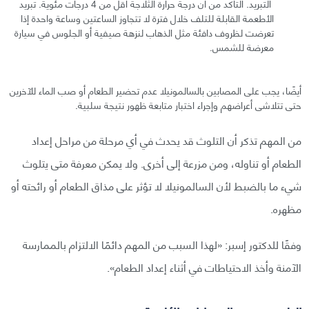
التبريد. التأكد من أن درجة حرارة الثلاجة أقل من 4 درجات مئوية. تبريد
الأطعمة القابلة للتلف خلال فترة لا تتجاوز الساعتين وساعة واحدة إذا
تعرضت لظروف دافئة مثل الذهاب لنزهة صيفية أو الجلوس في سيارة
معرضة للشمس.
أيضًا، يجب على المصابين بالسالمونيلا عدم تحضير الطعام أو صب الماء للآخرين
حتى تتلاشى أعراضهم وإجراء اختبار متابعة ظهور نتيجة سلبية.
من المهم تذكر أن التلوث قد يحدث في أي مرحلة من مراحل إعداد
الطعام أو تناوله، ومن مزرعة إلى أخرى. ولا يمكن معرفة متى يتلوث
شيء ما بالضبط لأن السالمونيلا لا تؤثر على مذاق الطعام أو رائحته أو
مظهره.
وفقًا للدكتور إسبر: «لهذا السبب من المهم دائمًا الالتزام بالممارسة
الآمنة وأخذ الاحتياطات في أثناء إعداد الطعام».