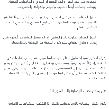
موجودة على لحم البقر أو لحم الخنزير أو الدجاج أو المأكولات البحرية.
وربطت الإصابات أيضًا بالحليب والبيض والفواكه والخضروات.
تناول الطعام المحضر على أسطح ملوثة. والسبب الأكثر شيوعًا هنا هو
اللحوم النيئة إذ توجد السالمونيلا على لوح التقطيع أو الأسطح المعدة
لتحضير الطعام.
تناول الطعام الملوث بالبراز البشري. إذا لم يغسل الأشخاص أيديهم قبل
إعداد أو تناول الطعام، فقد تكون النتيجة هي الإصابة بالسالمونيلا.
يقول الدكتور إسبر إن تناول طعام ملوث بالسالمونيلا قد يسبب تقلصات في
المعدة وإسهالًا شديدًا وقيئًا يستمر من أربعة إلى سبعة أيام. يُنقل ما يقدر بنحو
26500 شخص سنويًا إلى المستشفى بسبب الإصابة بالسالمونيلا. وفي بعض
الحالات الشديدة، يمكن أن تدخل السالمونيلا إلى مجرى الدم وتتلف الأعضاء
وتسبب الموت.
هل يمكن تجنب الإصابة بالسالمونيلا؟
يكون خطر الإصابة بالسالمونيلا قليلًا إذا اتخذت الاحتياطات اللازمة