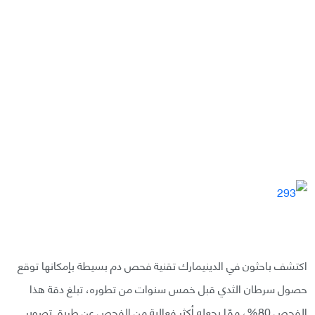
اكتشف باحثون في الدينيمارك تقنية فحص دم بسيطة بإمكانها توقع
حصول سرطان الثدي قبل خمس سنوات من تطوره، تبلغ دقة هذا
الفحص 80%، ممّا يجعله أكثر فعالية من الفحص عن طريق تصوير