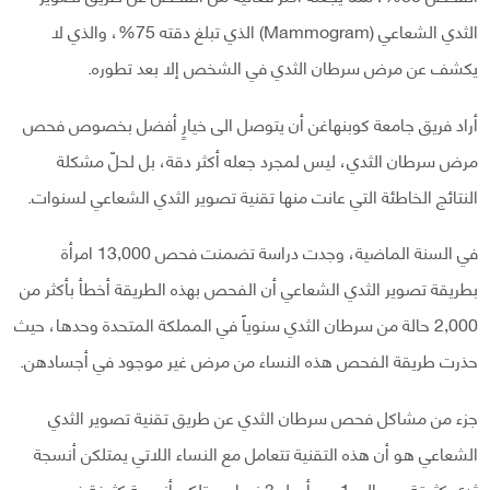
الثدي الشعاعي (Mammogram) الذي تبلغ دقته 75%، والذي لا
يكشف عن مرض سرطان الثدي في الشخص إلا بعد تطوره.
أراد فريق جامعة كوبنهاغن أن يتوصل الى خيارٍ أفضل بخصوص فحص
مرض سرطان الثدي، ليس لمجرد جعله أكثر دقة، بل لحلّ مشكلة
النتائج الخاطئة التي عانت منها تقنية تصوير الثدي الشعاعي لسنوات.
في السنة الماضية، وجدت دراسة تضمنت فحص 13,000 امرأة
بطريقة تصوير الثدي الشعاعي أن الفحص بهذه الطريقة أخطأ بأكثر من
2,000 حالة من سرطان الثدي سنوياً في المملكة المتحدة وحدها، حيث
حذرت طريقة الفحص هذه النساء من مرض غير موجود في أجسادهن.
جزء من مشاكل فحص سرطان الثدي عن طريق تقنية تصوير الثدي
الشعاعي هو أن هذه التقنية تتعامل مع النساء اللاتي يمتلكن أنسجة
ثدي كثيقة - حوالي 1 من أصل 3 نساء يمتلكن أنسجة كثيفة في