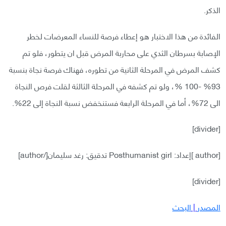
الذكر.
الفائدة من هذا الاختبار هو إعطاء فرصة للنساء المعرضات لخطر
الإصابة بسرطان الثدي على محاربة المرض قبل ان يتطور، فلو تم
كشف المرض في المرحلة الثانية من تطوره، فهناك فرصة نجاة بنسبة
93% -100 %، ولو تم كشفه في المرحلة الثالثة لقلت فرص النجاة
الى 72%، أما في المرحلة الرابعة فستنخفض نسبة النجاة إلى 22%.
[divider]
[author ]إعداد: Posthumanist girl تدقيق: رغد سليمان[/author]
[divider]
المصدر
|
البحث