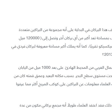
الأضخم حجمًا! عرف هذا البركان في البداية على أنه مجموعة من البراكين متعددة
الفوهات ولكنه الآن يعتبر بركانًا واحدًا. يتميز تامو ماسيف بمساحة تعد أكبر من أي بركان آخر وتصل إلى ( 120000 ميل
ولاية نيوميكسيكو تقريبًا، كما أنه يملك أكبر مساحة معروفة لبركان فردي في
1- مكانه البعيد: يقع تامو ماسيف في مكان بعيد في الشمال الغربي من المحيط الهادئ. على بعد 1000 ميل من اليابان
صل ارتفاع قمته إلى (6500 قدم) (2000 متر) تحت مستوى سطح البحر. بسبب مكانه البعيد وعمق قمته كان من
لعلماء معلومات عن البراكين على كوكب المريخ أكثر مما عرفوا
لك فقد اعتقد العلماء طويلًا أنه مجمع بركاني مكون من عدة