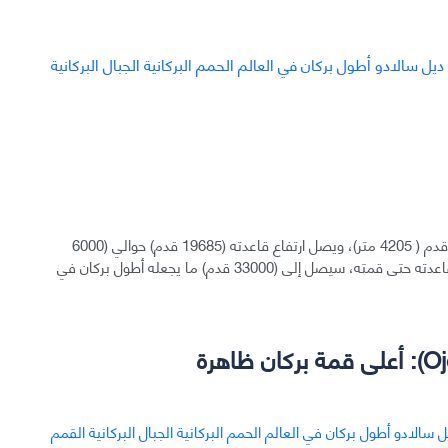
وهو بركان على جزيرة هاواي، يصل ارتفاع قمته إلى 13796 قدم ( 4205 متر)، ويصل ارتفاع قاعدته (19685 قدم) حوالي (6000
متر) تحت مستوى سطح البحر. إذا قسنا ارتفاع البركان من قاعدته حتى قمته، سيصل إلى (33000 قدم) ما يجعله أطول بركان في