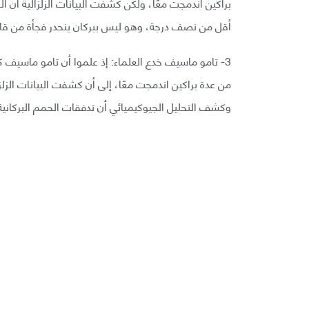
براكين اندمجت معًا، ولكن كشفت البيانات الزلزالية أن ال
أقل من نصف درجة، وهو ليس ببركان ينحدر فجأة من قاع ا
3- تامو ماسيف خدع العلماء: إذ علموا أن تامو ماسيف كان ج
من عدة براكين اندمجت معًا، إلى أن كشفت البيانات الزلز
وكشف التحليل الجيوكيميائي أن تدفقات الحمم البركانية له