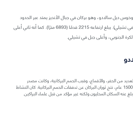
وخوس ديل سالادو، وهو بركان في جبال الأنديز يمتد عبر الحدود
بين تشيلي والأرجنتين (يحتوي الجبل على قمتين، القمة في تشيلي). يبلغ ارتفاعه 2215 قدمًا (6893 مترًا). كما أنه ثاني أعلى
كرة الجنوبي، وأعلى جبل في تشيلي.
دو
العديد من الحفر، والأقماع، وقبب الحمم البركانية، وكانت مصدر
تدفقات الحمم البركانية الهولوسينية. منذ حوالي 1000 إلى 1500 عام، نتج ثوران البركان عن تدفقات الحمم البركانية. كان النشاط