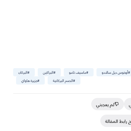
#
أوخوس ديل سالادو
#
ماسيف تامو
#
البراكين
#
البركان
#
الحمم البركانية
#
جزيرة هاواي
ي
لم يعجبني
 رابط المقالة