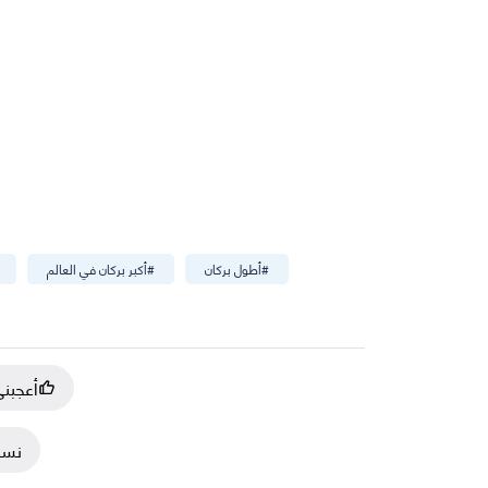
#
أطول بركان
#
أكبر بركان في العالم
أعجبن
نسخ