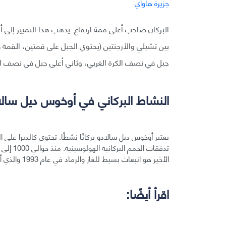
البركان صاحب أعلى قمة ارتفاع. يذهب هذا التمييز إلى أ
جبل في نصف الكرة الغربي، وثاني أعلى جبل في نصف ال
النشاط البركاني في أوخوس ديل سالا
يعتبر أوخوس ديل سالادو بركانًا نشطًا. تحتوي كالديرا على 
الأخير هو انبعاث بسيط للغاز والرماد في عام 1993 والذي أبلغ عنه السكان المحليون ولكنه غير مؤكد من قبل علماء البراكين.
اقرأ أيضًا: